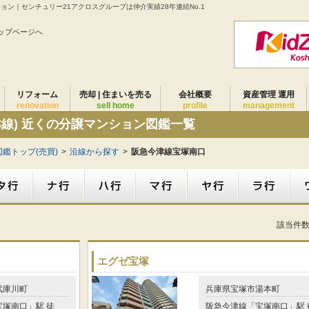
ション｜センチュリー21アクロスグループは仲介実績28年連続No.1
ップページへ
リフォーム
売却 | 住まいを売る
会社概要
資産管理 運用
renovation
sell home
profile
management
津線) 近くの分譲マンション図鑑一覧
鑑トップ(売買)
>
沿線から探す
>
阪急今津線宝塚南口
該当件
エグゼ宝塚
武庫川町
兵庫県宝塚市湯本町
塚南口」駅 徒
阪急今津線「宝塚南口」駅 