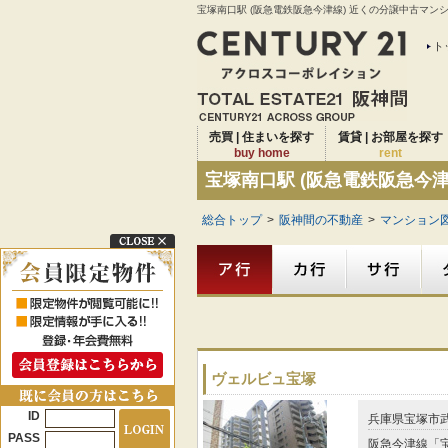
宝塚南口駅 (阪急電鉄阪急今津線) 近くの分譲中古マン
ト
売買 | 住まいを探す
賃貸 | お部屋を探す
buy home
rent
宝塚南口駅 (阪急電鉄阪急今
総合トップ
>
阪神間の不動産
>
マンション図
ヴェルビュ宝塚
ID
兵庫県宝塚市
PASS
阪急今津線「宝