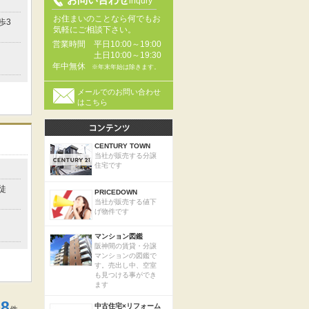
inqury
お住まいのことなら何でもお
歩3
気軽にご相談下さい。
営業時間
平日10:00～19:00
土日10:00～19:30
年中無休
※年末年始は除きます。
メールでのお問い合わせ
はこちら
CENTURY TOWN
当社が販売する分譲
住宅です
徒
PRICEDOWN
当社が販売する値下
げ物件です
マンション図鑑
阪神間の賃貸・分譲
マンションの図鑑で
す。売出し中、空室
も見つける事ができ
ます
8
中古住宅×リフォーム