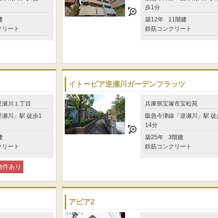
歩1分
建
築12年
11階建
クリート
鉄筋コンクリート
イトーピア逆瀬川ガーデンフラッツ
逆瀬川１丁目
兵庫県宝塚市宝松苑
瀬川」駅 徒歩1
阪急今津線「逆瀬川」駅 徒
14分
建
築25年
3階建
クリート
鉄筋コンクリート
物件あり
アピア2