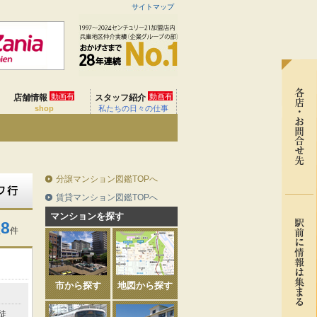
サイトマップ
動画有
動画有
店舗情報
スタッフ紹介
shop
私たちの日々の仕事
分譲マンション図鑑TOPへ
賃貸マンション図鑑TOPへ
マンションを探す
8
数
件
市から探す
地図から探す
徒