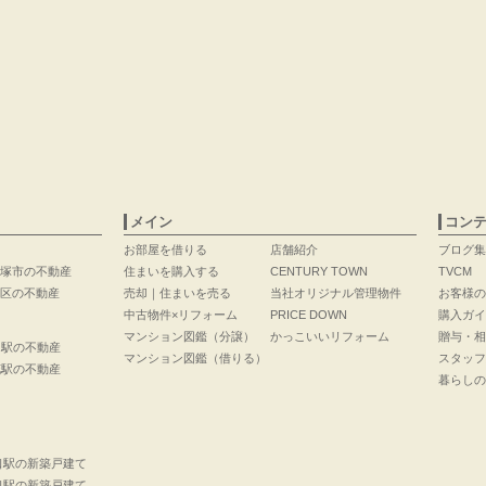
メイン
コン
お部屋を借りる
店舗紹介
ブログ集
塚市の不動産
住まいを購入する
CENTURY TOWN
TVCM
区の不動産
売却｜住まいを売る
当社オリジナル管理物件
お客様の
中古物件×リフォーム
PRICE DOWN
購入ガイ
マンション図鑑（分譲）
かっこいいリフォーム
贈与・相
口駅の不動産
マンション図鑑（借りる）
スタッフ
花駅の不動産
暮らしの
口駅の新築戸建て
口駅の新築戸建て