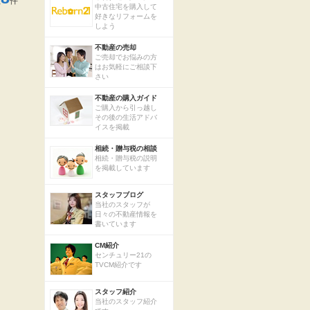
数
件
中古住宅を購入して
好きなリフォームを
しよう
不動産の売却
ご売却でお悩みの方
はお気軽にご相談下
さい
不動産の購入ガイド
ご購入から引っ越し
その後の生活アドバ
イスを掲載
相続・贈与税の相談
相続・贈与税の説明
を掲載しています
スタッフブログ
当社のスタッフが
日々の不動産情報を
書いています
CM紹介
センチュリー21の
TVCM紹介です
スタッフ紹介
当社のスタッフ紹介