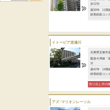
歩12分
築30年
11階
鉄骨鉄筋コン
イトーピア逆瀬川
兵庫県宝塚市
阪急今津線「逆
分
築42年
14階
鉄骨鉄筋コン
売り出し中の
アズ･マリオンレーソル