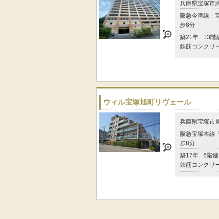
兵庫県宝塚市
阪急今津線「宝
歩8分
築21年
13階
鉄筋コンクリ
ウィル宝塚旭町リヴェール
兵庫県宝塚市
阪急宝塚本線「
歩8分
築17年
6階建
鉄筋コンクリ