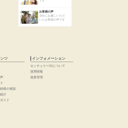
です
お客様の声
当社にお越しいただ
いたお客様の声です
テンツ
インフォメーション
センチュリー21について
採用情報
声
資産管理
ド
続税の相談
紹介
ガイド