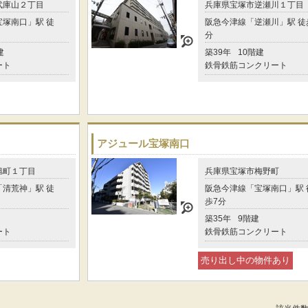
武庫山２丁目
兵庫県宝塚市逆瀬川１丁目
塚南口」駅 徒
阪急今津線「逆瀬川」駅 徒
分
建
築39年
10階建
ート
鉄骨鉄筋コンクリート
アジュール宝塚南口
旭町１丁目
兵庫県宝塚市梅野町
清荒神」駅 徒
阪急今津線「宝塚南口」駅 
歩7分
築35年
9階建
ート
鉄骨鉄筋コンクリート
売り出し中の物件あり