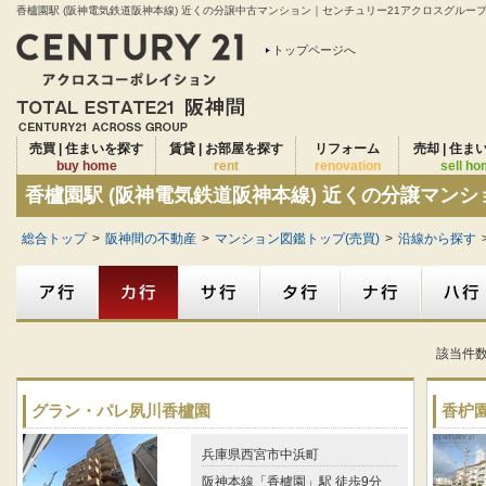
香櫨園駅 (阪神電気鉄道阪神本線) 近くの分譲中古マンション｜センチュリー21アクロスグループは
トップページへ
売買 | 住まいを探す
賃貸 | お部屋を探す
リフォーム
売却 | 住ま
buy home
rent
renovation
sell h
香櫨園駅 (阪神電気鉄道阪神本線) 近くの分譲マン
総合トップ
>
阪神間の不動産
>
マンション図鑑トップ(売買)
>
沿線から探す
該当件
グラン・パレ夙川香櫨園
香枦
兵庫県西宮市中浜町
阪神本線「香櫨園」駅 徒歩9分