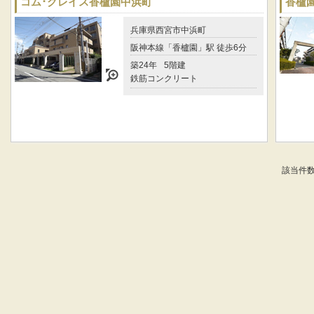
コム･グレイス香櫨園中浜町
香櫨
兵庫県西宮市中浜町
阪神本線「香櫨園」駅 徒歩6分
築24年
5階建
鉄筋コンクリート
該当件