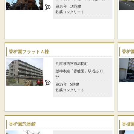
築18年
10階建
鉄筋コンクリート
香枦園フラットＡ棟
香枦
兵庫県西宮市堀切町
阪神本線「香櫨園」駅 徒歩11
分
築29年
5階建
鉄筋コンクリート
香枦園弐番館
香櫨