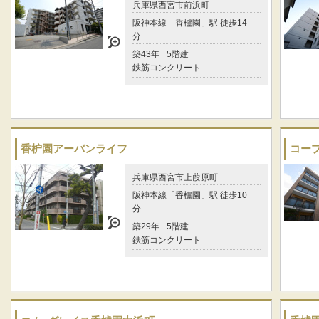
兵庫県西宮市前浜町
阪神本線「香櫨園」駅 徒歩14
分
築43年
5階建
鉄筋コンクリート
香枦園アーバンライフ
コー
兵庫県西宮市上葭原町
阪神本線「香櫨園」駅 徒歩10
分
築29年
5階建
鉄筋コンクリート