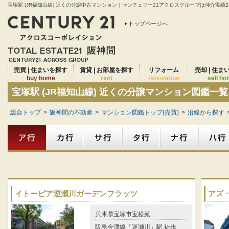
宝塚駅 (JR福知山線) 近くの分譲中古マンション｜センチュリー21アクロスグループは仲介実績28
トップページへ
売買 | 住まいを探す
賃貸 | お部屋を探す
リフォーム
売却 | 住ま
buy home
rent
renovation
sell h
宝塚駅 (JR福知山線) 近くの分譲マンション図鑑一覧
総合トップ
>
阪神間の不動産
>
マンション図鑑トップ(売買)
>
沿線から探す
イトーピア逆瀬川ガーデンフラッツ
アズ
兵庫県宝塚市宝松苑
阪急今津線「逆瀬川」駅 徒歩