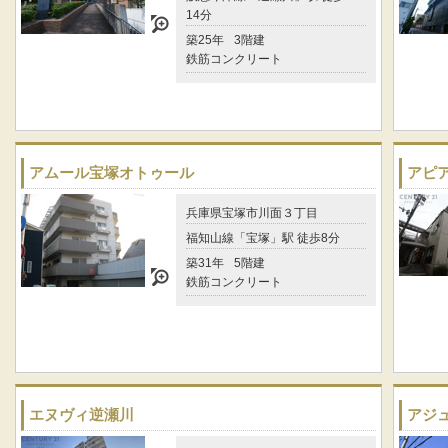
14分
築25年
3階建
鉄筋コンクリート
アムール宝塚オトゥール
アピア
兵庫県宝塚市川面３丁目
福知山線「宝塚」駅 徒歩8分
築31年
5階建
鉄筋コンクリート
エヌヴィ逆瀬川
アジ