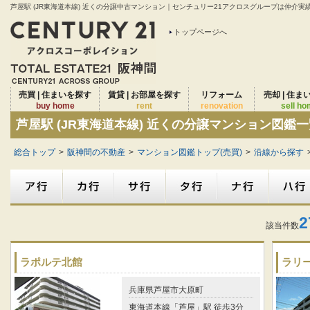
芦屋駅 (JR東海道本線) 近くの分譲中古マンション｜センチュリー21アクロスグループは仲介実績2
トップページへ
売買 | 住まいを探す
賃貸 | お部屋を探す
リフォーム
売却 | 住ま
buy home
rent
renovation
sell h
芦屋駅 (JR東海道本線) 近くの分譲マンション図鑑
総合トップ
>
阪神間の不動産
>
マンション図鑑トップ(売買)
>
沿線から探す
2
該当件数
ラポルテ北館
ラリ
兵庫県芦屋市大原町
東海道本線「芦屋」駅 徒歩3分