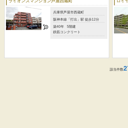
ライオンズマンション芦屋西蔵町
ロイ
兵庫県芦屋市西蔵町
阪神本線「打出」駅 徒歩12分
築40年
5階建
鉄筋コンクリート
2
該当件数