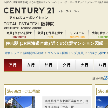
住吉駅 (JR東海道本線) 近くの分譲中古マンション｜センチュリー21アクロスグループは仲介実績2
トップページへ
売買 | 住まいを探す
賃貸 | お部屋を探す
リフォーム
売却 | 住ま
buy home
rent
renovation
sell h
住吉駅 (JR東海道本線) 近くの分譲マンション図鑑
総合トップ
>
阪神間の不動産
>
マンション図鑑トップ(売買)
>
沿線から探す
2
該当件数
渦ヶ森コーポ10号館
渦ヶ森
兵庫県神戸市東灘区渦森台２丁目
東海道本線「住吉」駅