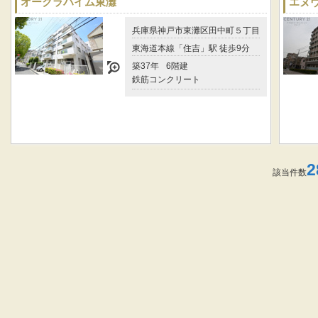
オークラハイム東灘
エヌ
兵庫県神戸市東灘区田中町５丁目
東海道本線「住吉」駅 徒歩9分
築37年
6階建
鉄筋コンクリート
2
該当件数