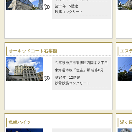
築55年
5階建
鉄筋コンクリート
オーキッドコート右峯館
エス
兵庫県神戸市東灘区西岡本２丁目
東海道本線「住吉」駅 徒歩6分
築34年
12階建
鉄骨鉄筋コンクリート
魚崎ハイツ
渦ヶ森