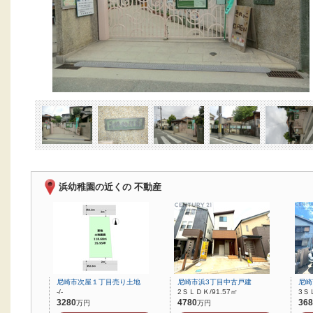
浜幼稚園の近くの 不動産
尼崎市次屋１丁目売り土地
尼崎市浜3丁目中古戸建
尼崎
-/-
2ＳＬＤＫ/91.57㎡
3Ｓ
3280
4780
368
万円
万円