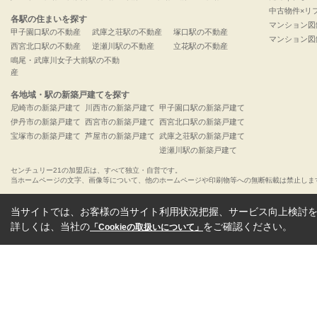
中古物件×リ
各駅の住まいを探す
マンション図
甲子園口駅の不動産
武庫之荘駅の不動産
塚口駅の不動産
マンション図
西宮北口駅の不動産
逆瀬川駅の不動産
立花駅の不動産
鳴尾・武庫川女子大前駅の不動
産
各地域・駅の新築戸建てを探す
尼崎市の新築戸建て
川西市の新築戸建て
甲子園口駅の新築戸建て
伊丹市の新築戸建て
西宮市の新築戸建て
西宮北口駅の新築戸建て
宝塚市の新築戸建て
芦屋市の新築戸建て
武庫之荘駅の新築戸建て
逆瀬川駅の新築戸建て
センチュリー21の加盟店は、すべて独立・自営です。
当ホームページの文字、画像等について、他のホームページや印刷物等への無断転載は禁止しま
当サイトでは、お客様の当サイト利用状況把握、サービス向上検討を目
詳しくは、当社の
をご確認ください。
「Cookieの取扱いについて」