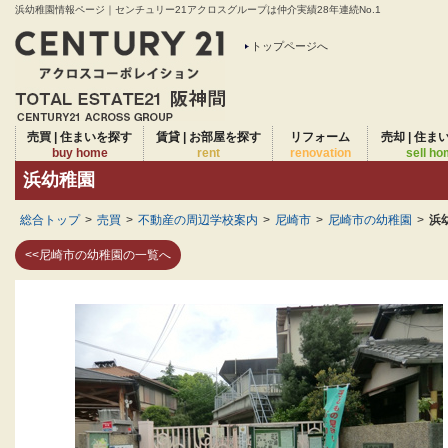
浜幼稚園情報ページ｜センチュリー21アクロスグループは仲介実績28年連続No.1
トップページへ
売買 | 住まいを探す
賃貸 | お部屋を探す
リフォーム
売却 | 住ま
buy home
rent
renovation
sell h
浜幼稚園
総合トップ
>
売買
>
不動産の周辺学校案内
>
尼崎市
>
尼崎市の幼稚園
>
浜
<<尼崎市の幼稚園の一覧へ