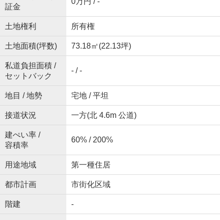
0万円 / -
証金
土地権利
所有権
土地面積(坪数)
73.18㎡(22.13坪)
私道負担面積 /
- / -
セットバック
地目 / 地勢
宅地 / 平坦
接道状況
一方(北 4.6m 公道)
建ぺい率 /
60% / 200%
容積率
用途地域
第一種住居
都市計画
市街化区域
階建
-