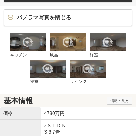
パノラマ写真を閉じる
キッチン
風呂
洋室
寝室
リビング
基本情報
情報の見方
価格
4780万円
2ＳＬＤＫ
S 6.7畳