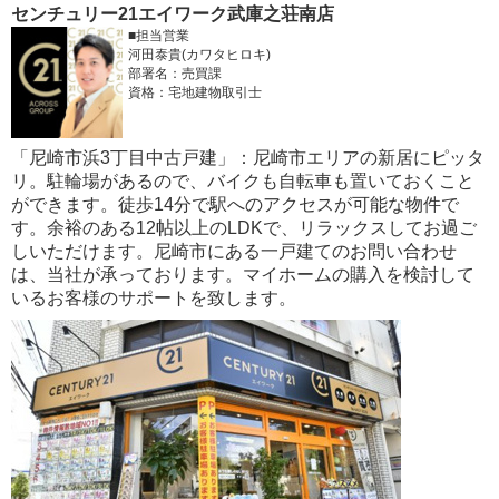
センチュリー21エイワーク武庫之荘南店
■担当営業
河田泰貴(カワタヒロキ)
部署名：売買課
資格：宅地建物取引士
「尼崎市浜3丁目中古戸建」：尼崎市エリアの新居にピッタ
リ。駐輪場があるので、バイクも自転車も置いておくこと
ができます。徒歩14分で駅へのアクセスが可能な物件で
す。余裕のある12帖以上のLDKで、リラックスしてお過ご
しいただけます。尼崎市にある一戸建てのお問い合わせ
は、当社が承っております。マイホームの購入を検討して
いるお客様のサポートを致します。