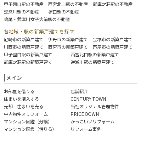
甲子園口駅の不動産
西宮北口駅の不動産
武庫之荘駅の不動産
逆瀬川駅の不動産
塚口駅の不動産
鳴尾・武庫川女子大前駅の不動産
各地域・駅の新築戸建てを探す
尼崎市の新築戸建て
伊丹市の新築戸建て
宝塚市の新築戸建て
川西市の新築戸建て
西宮市の新築戸建て
芦屋市の新築戸建て
甲子園口駅の新築戸建て
西宮北口駅の新築戸建て
武庫之荘駅の新築戸建て
逆瀬川駅の新築戸建て
メイン
お部屋を借りる
店舗紹介
住まいを購入する
CENTURY TOWN
売却｜住まいを売る
当社オリジナル管理物件
中古物件×リフォーム
PRICE DOWN
マンション図鑑（分譲）
かっこいいリフォーム
マンション図鑑（借りる）
リフォーム事例