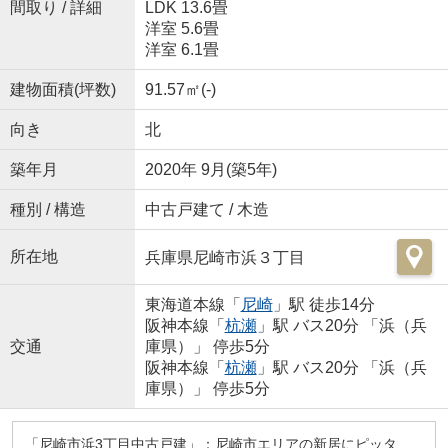
間取り / 詳細
LDK 13.6畳
洋室 5.6畳
洋室 6.1畳
建物面積(坪数)
91.57㎡(-)
向き
北
築年月
2020年 9月(築5年)
種別 / 構造
中古戸建て / 木造
所在地
兵庫県尼崎市浜３丁目
東海道本線「
尼崎
」駅 徒歩14分
阪神本線「
杭瀬
」駅 バス20分 「浜（兵
交通
庫県）」 停歩5分
阪神本線「
杭瀬
」駅 バス20分 「浜（兵
庫県）」 停歩5分
「尼崎市浜3丁目中古戸建」：尼崎市エリアの新居にピッタ