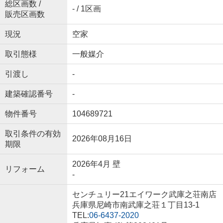
総区画数 /
- / 1区画
販売区画数
現況
空家
取引態様
一般媒介
引渡し
-
建築確認番号
-
物件番号
104689721
取引条件の有効
2026年08月16日
期限
2026年4月 壁
リフォーム
-
センチュリー21エイワーク武庫之荘南店
兵庫県尼崎市南武庫之荘１丁目13-1
TEL:
06-6437-2020