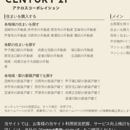
住まいを購入する
メイン
お部屋を借り
各地域の住まいを探す
尼崎市の不動産
伊丹市の不動産
西宮市の不動産
宝塚市の不動産
住まいを購入
芦屋市の不動産
川西市の不動産
東灘区の不動産
灘区の不動産
売却｜住まい
中古物件×リ
各駅の住まいを探す
マンション図
甲子園口駅の不動産
武庫之荘駅の不動産
塚口駅の不動産
マンション図
西宮北口駅の不動産
逆瀬川駅の不動産
立花駅の不動産
鳴尾・武庫川女子大前駅の不動
産
各地域・駅の新築戸建てを探す
尼崎市の新築戸建て
川西市の新築戸建て
甲子園口駅の新築戸建て
伊丹市の新築戸建て
西宮市の新築戸建て
西宮北口駅の新築戸建て
宝塚市の新築戸建て
芦屋市の新築戸建て
武庫之荘駅の新築戸建て
逆瀬川駅の新築戸建て
センチュリー21の加盟店は、すべて独立・自営です。
当ホームページの文字、画像等について、他のホームページや印刷物等への無断転載は禁止しま
当サイトでは、お客様の当サイト利用状況把握、サービス向上検討を目
詳しくは、当社の
をご確認ください。