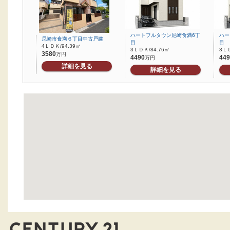
ハートフルタウン尼崎食満6丁
ハー
尼崎市食満６丁目中古戸建
目
目
4ＬＤＫ/94.39㎡
3ＬＤＫ/84.76㎡
3ＬＤ
3580
万円
4490
449
万円
詳細を見る
詳細を見る