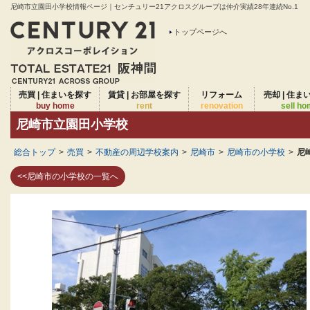
尼崎市立園田小学校情報ページ｜センチュリー21アクロスグループは仲介実績28年連続No.1
トップページへ
売買 | 住まいを探す
賃貸 | お部屋を探す
リフォーム
売却 | 住ま
buy home
rent
renovation
sell h
尼崎市立園田小学校
総合トップ
>
売買
>
不動産の周辺学校案内
>
尼崎市
>
尼崎市の小学校
>
尼
<<尼崎市の小学校の一覧へ