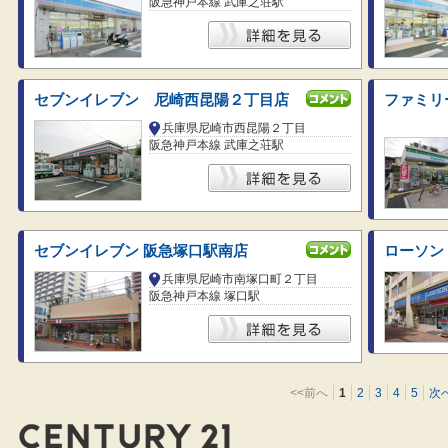
阪急神戸本線 武庫之荘駅
セブンイレブン 尼崎西昆陽２丁目店
ファミリ
兵庫県尼崎市西昆陽２丁目
阪急神戸本線 武庫之荘駅
セブンイレブン 阪急塚口駅南店
ローソン
兵庫県尼崎市南塚口町２丁目
阪急神戸本線 塚口駅
<<前へ
1
2
3
4
5
次へ