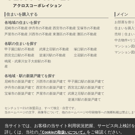
住まいを購入する
メイン
お部屋を借り
各地域の住まいを探す
尼崎市の不動産
伊丹市の不動産
西宮市の不動産
宝塚市の不動産
住まいを購入
芦屋市の不動産
川西市の不動産
東灘区の不動産
灘区の不動産
売却｜住まい
中古物件×リ
各駅の住まいを探す
マンション図
甲子園口駅の不動産
武庫之荘駅の不動産
塚口駅の不動産
マンション図
西宮北口駅の不動産
逆瀬川駅の不動産
立花駅の不動産
鳴尾・武庫川女子大前駅の不動
産
各地域・駅の新築戸建てを探す
尼崎市の新築戸建て
川西市の新築戸建て
甲子園口駅の新築戸建て
伊丹市の新築戸建て
西宮市の新築戸建て
西宮北口駅の新築戸建て
宝塚市の新築戸建て
芦屋市の新築戸建て
武庫之荘駅の新築戸建て
逆瀬川駅の新築戸建て
センチュリー21の加盟店は、すべて独立・自営です。
当ホームページの文字、画像等について、他のホームページや印刷物等への無断転載は禁止しま
当サイトでは、お客様の当サイト利用状況把握、サービス向上検討を目
詳しくは、当社の
をご確認ください。
「Cookieの取扱いについて」