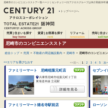
尼崎市のコンビニエンスストア一覧ページ｜センチュリー21アクロスグループは仲介実績28年連続
トップページへ
売買 | 住まいを探す
賃貸 | お部屋を探す
リフォーム
売却 | 住ま
buy home
rent
renovation
sell h
尼崎市のコンビニエンスストア
総合トップ
>
売買
>
不動産の周辺施設案内
>
尼崎市
>
尼崎市のコンビニエン
<<エリアを選びなおす
<<前へ
1
2
3
4
5
次へ
ファミリーマート 尼崎稲葉元町店
セブンイ
兵庫県尼崎市稲葉元町２丁目
東海道本線 立花駅
ファミリーマート猪名寺駅前店
ローソン