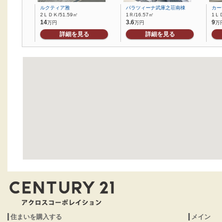
ルクティア雅
パラツィーナ武庫之荘南棟
カー
2ＬＤＫ/51.59㎡
1Ｒ/16.57㎡
1ＬＤ
14
3.6
9
万円
万円
万
詳細を見る
詳細を見る
住まいを購入する
メイン