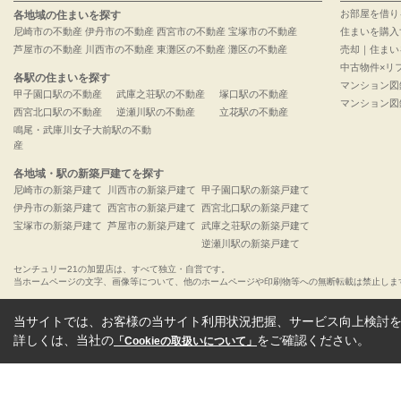
お部屋を借り
各地域の住まいを探す
尼崎市の不動産
伊丹市の不動産
西宮市の不動産
宝塚市の不動産
住まいを購入
芦屋市の不動産
川西市の不動産
東灘区の不動産
灘区の不動産
売却｜住まい
中古物件×リ
各駅の住まいを探す
マンション図
甲子園口駅の不動産
武庫之荘駅の不動産
塚口駅の不動産
マンション図
西宮北口駅の不動産
逆瀬川駅の不動産
立花駅の不動産
鳴尾・武庫川女子大前駅の不動
産
各地域・駅の新築戸建てを探す
尼崎市の新築戸建て
川西市の新築戸建て
甲子園口駅の新築戸建て
伊丹市の新築戸建て
西宮市の新築戸建て
西宮北口駅の新築戸建て
宝塚市の新築戸建て
芦屋市の新築戸建て
武庫之荘駅の新築戸建て
逆瀬川駅の新築戸建て
センチュリー21の加盟店は、すべて独立・自営です。
当ホームページの文字、画像等について、他のホームページや印刷物等への無断転載は禁止しま
当サイトでは、お客様の当サイト利用状況把握、サービス向上検討を目
詳しくは、当社の
をご確認ください。
「Cookieの取扱いについて」