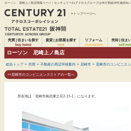
ローソン 尼崎上ノ島店情報ページ｜センチュリー21アクロスグループは仲介実績28年連続No.
トップページへ
売買 | 住まいを探す
賃貸 | お部屋を探す
リフォーム
売却 | 住ま
buy home
rent
renovation
sell h
ローソン 尼崎上ノ島店
総合トップ
>
売買
>
不動産の周辺学校案内
>
尼崎市
>
尼崎市のコンビニエン
<<尼崎市のコンビニエンスストアの一覧へ
所在地は「尼崎市南武庫之荘2-15-1」になります。