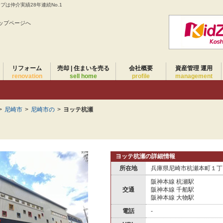
は仲介実績28年連続No.1
ップページへ
リフォーム
売却 | 住まいを売る
会社概要
資産管理 運用
renovation
sell home
profile
management
>
尼崎市
>
尼崎市の
>
ヨッテ杭瀬
ヨッテ杭瀬の詳細情報
所在地
兵庫県尼崎市杭瀬本町１丁目
阪神本線 杭瀬駅
交通
阪神本線 千船駅
阪神本線 大物駅
電話
-