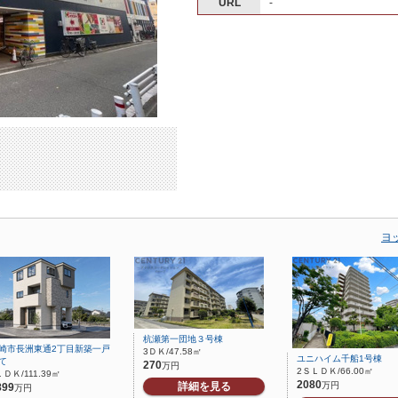
URL
-
ヨ
杭瀬第一団地３号棟
崎市長洲東通2丁目新築一戸
3ＤＫ/47.58㎡
ユニハイム千船1号棟
て
270
万円
2ＳＬＤＫ/66.00㎡
ＬＤＫ/111.39㎡
2080
詳細を見る
万円
899
万円