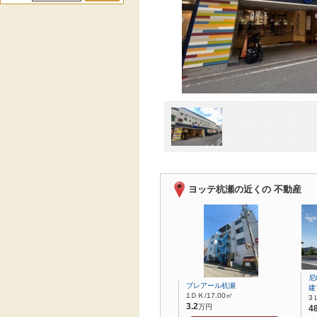
ヨッテ杭瀬の近くの 不動産
尼
プレアール杭瀬
建
1ＤＫ/17.00㎡
3
3.2
万円
4