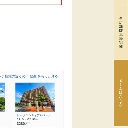
ッテ杭瀬の近くの 不動産 をもっと見る
レックスシティアルベール
3ＬＤＫ/78.90㎡
3280
万円