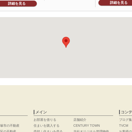
詳細を見る
詳細を見る
メイン
コン
お部屋を借りる
店舗紹介
ブログ集
塚市の不動産
住まいを購入する
CENTURY TOWN
TVCM
区の不動産
売却｜住まいを売る
当社オリジナル管理物件
お客様の