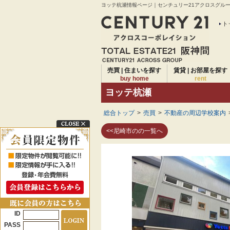
ヨッテ杭瀬情報ページ｜センチュリー21アクロスグループ
ト
売買 | 住まいを探す
賃貸 | お部屋を探す
buy home
rent
ヨッテ杭瀬
総合トップ
>
売買
>
不動産の周辺学校案内
<<尼崎市のの一覧へ
ID
PASS