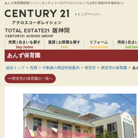
あんず保育園情報ページ｜センチュリー21アクロスグループは仲介実績28年連続No.1
トップページへ
売買 | 住まいを探す
賃貸 | お部屋を探す
リフォーム
売却 | 住ま
buy home
rent
renovation
sell h
あんず保育園
総合トップ
>
売買
>
不動産の周辺学校案内
>
西宮市
>
西宮市の保育園
>
あ
<<西宮市の保育園の一覧へ