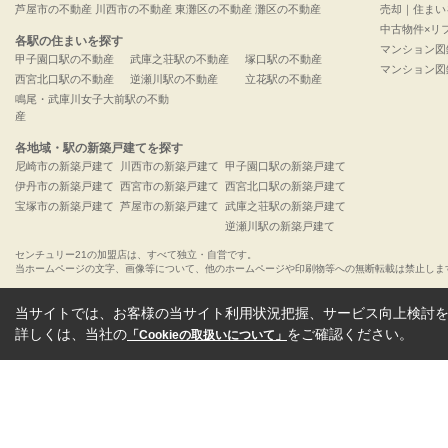
芦屋市の不動産
川西市の不動産
東灘区の不動産
灘区の不動産
売却｜住まい
中古物件×リ
各駅の住まいを探す
マンション図
甲子園口駅の不動産
武庫之荘駅の不動産
塚口駅の不動産
マンション図
西宮北口駅の不動産
逆瀬川駅の不動産
立花駅の不動産
鳴尾・武庫川女子大前駅の不動
産
各地域・駅の新築戸建てを探す
尼崎市の新築戸建て
川西市の新築戸建て
甲子園口駅の新築戸建て
伊丹市の新築戸建て
西宮市の新築戸建て
西宮北口駅の新築戸建て
宝塚市の新築戸建て
芦屋市の新築戸建て
武庫之荘駅の新築戸建て
逆瀬川駅の新築戸建て
センチュリー21の加盟店は、すべて独立・自営です。
当ホームページの文字、画像等について、他のホームページや印刷物等への無断転載は禁止しま
当サイトでは、お客様の当サイト利用状況把握、サービス向上検討を目
詳しくは、当社の
をご確認ください。
「Cookieの取扱いについて」