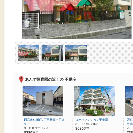
あんず保育園の近くの 不動産
西宮市仁川町2丁目新築一戸建
コボリマンション甲東園
西宮
て
3ＬＤＫ/92.88㎡
号地
3ＬＤＫ/121.09㎡
3080
-/-
万円
8280
738
万円