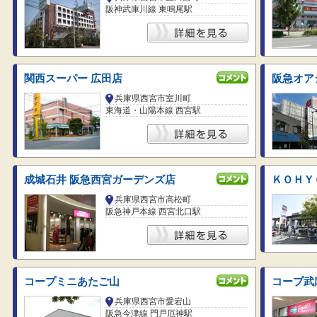
阪神武庫川線 東鳴尾駅
関西スーパー 広田店
阪急オア
兵庫県西宮市室川町
東海道・山陽本線 西宮駅
成城石井 阪急西宮ガーデンズ店
ＫＯＨＹ
兵庫県西宮市高松町
阪急神戸本線 西宮北口駅
コープミニあたご山
コープ武
兵庫県西宮市愛宕山
阪急今津線 門戸厄神駅