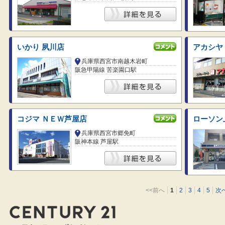
いかり 夙川店
アカシヤ
兵庫県西宮市南越木岩町
阪急甲陽線 苦楽園口駅
コジマ ＮＥＷ芦屋店
ローソン
兵庫県西宮市郷免町
阪神本線 芦屋駅
<<前へ
1
2
3
4
5
次へ