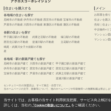
住まいを購入する
メイン
お部屋を借り
各地域の住まいを探す
尼崎市の不動産
伊丹市の不動産
西宮市の不動産
宝塚市の不動産
住まいを購入
芦屋市の不動産
川西市の不動産
東灘区の不動産
灘区の不動産
売却｜住まい
中古物件×リ
各駅の住まいを探す
マンション図
甲子園口駅の不動産
武庫之荘駅の不動産
塚口駅の不動産
マンション図
西宮北口駅の不動産
逆瀬川駅の不動産
立花駅の不動産
鳴尾・武庫川女子大前駅の不動
産
各地域・駅の新築戸建てを探す
尼崎市の新築戸建て
川西市の新築戸建て
甲子園口駅の新築戸建て
伊丹市の新築戸建て
西宮市の新築戸建て
西宮北口駅の新築戸建て
宝塚市の新築戸建て
芦屋市の新築戸建て
武庫之荘駅の新築戸建て
逆瀬川駅の新築戸建て
センチュリー21の加盟店は、すべて独立・自営です。
当ホームページの文字、画像等について、他のホームページや印刷物等への無断転載は禁止しま
当サイトでは、お客様の当サイト利用状況把握、サービス向上検討を目
詳しくは、当社の
をご確認ください。
「Cookieの取扱いについて」