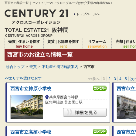
西宮市の施設一覧｜センチュリー21アクロスグループは仲介実績28年連続No.1
トップページへ
売買 | 住まいを探す
賃貸 | お部屋を探す
リフォーム
売却 | 住ま
buy home
rent
renovation
sell h
西宮市のお役立ち情報一覧
総合トップ
>
売買
>
不動産の周辺施設案内
>
西宮市
<<エリアを選びなおす
<<前へ
1
2
3
4
5
次へ
西宮市立神原小学校
西宮市立
兵庫県西宮市神原
阪急甲陽線 苦楽園口駅
西宮市立高須小学校
西宮市立