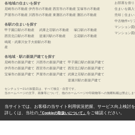
お部屋を借り
各地域の住まいを探す
尼崎市の不動産
伊丹市の不動産
西宮市の不動産
宝塚市の不動産
住まいを購入
芦屋市の不動産
川西市の不動産
東灘区の不動産
灘区の不動産
売却｜住まい
中古物件×リ
各駅の住まいを探す
マンション図
甲子園口駅の不動産
武庫之荘駅の不動産
塚口駅の不動産
マンション図
西宮北口駅の不動産
逆瀬川駅の不動産
立花駅の不動産
鳴尾・武庫川女子大前駅の不動
産
各地域・駅の新築戸建てを探す
尼崎市の新築戸建て
川西市の新築戸建て
甲子園口駅の新築戸建て
伊丹市の新築戸建て
西宮市の新築戸建て
西宮北口駅の新築戸建て
宝塚市の新築戸建て
芦屋市の新築戸建て
武庫之荘駅の新築戸建て
逆瀬川駅の新築戸建て
センチュリー21の加盟店は、すべて独立・自営です。
当ホームページの文字、画像等について、他のホームページや印刷物等への無断転載は禁止しま
当サイトでは、お客様の当サイト利用状況把握、サービス向上検討を目
詳しくは、当社の
をご確認ください。
「Cookieの取扱いについて」