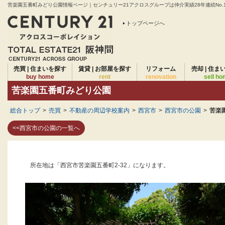
苦楽園五番町みどり公園情報ページ｜センチュリー21アクロスグループは仲介実績28年連続No.
トップページへ
売買 | 住まいを探す
賃貸 | お部屋を探す
リフォーム
売却 | 住ま
buy home
rent
renovation
sell h
苦楽園五番町みどり公園
総合トップ
>
売買
>
不動産の周辺学校案内
>
西宮市
>
西宮市の公園
>
苦楽
<<西宮市の公園の一覧へ
所在地は「西宮市苦楽園五番町2-32」になります。