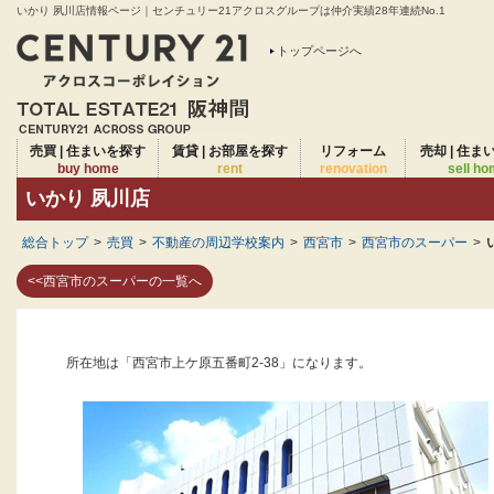
いかり 夙川店情報ページ｜センチュリー21アクロスグループは仲介実績28年連続No.1
トップページへ
売買 | 住まいを探す
賃貸 | お部屋を探す
リフォーム
売却 | 住ま
buy home
rent
renovation
sell h
いかり 夙川店
総合トップ
>
売買
>
不動産の周辺学校案内
>
西宮市
>
西宮市のスーパー
>
<<西宮市のスーパーの一覧へ
所在地は「西宮市上ケ原五番町2-38」になります。