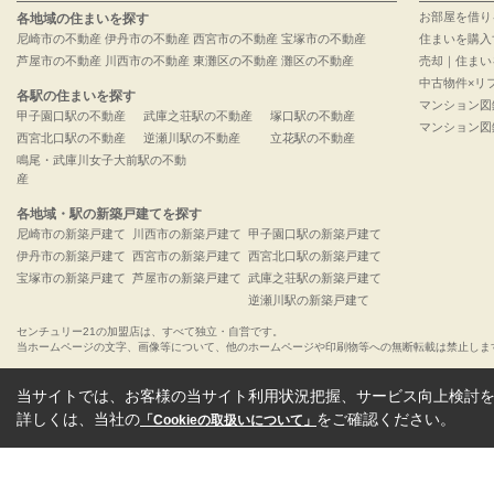
お部屋を借り
各地域の住まいを探す
尼崎市の不動産
伊丹市の不動産
西宮市の不動産
宝塚市の不動産
住まいを購入
芦屋市の不動産
川西市の不動産
東灘区の不動産
灘区の不動産
売却｜住まい
中古物件×リ
各駅の住まいを探す
マンション図
甲子園口駅の不動産
武庫之荘駅の不動産
塚口駅の不動産
マンション図
西宮北口駅の不動産
逆瀬川駅の不動産
立花駅の不動産
鳴尾・武庫川女子大前駅の不動
産
各地域・駅の新築戸建てを探す
尼崎市の新築戸建て
川西市の新築戸建て
甲子園口駅の新築戸建て
伊丹市の新築戸建て
西宮市の新築戸建て
西宮北口駅の新築戸建て
宝塚市の新築戸建て
芦屋市の新築戸建て
武庫之荘駅の新築戸建て
逆瀬川駅の新築戸建て
センチュリー21の加盟店は、すべて独立・自営です。
当ホームページの文字、画像等について、他のホームページや印刷物等への無断転載は禁止しま
当サイトでは、お客様の当サイト利用状況把握、サービス向上検討を目
詳しくは、当社の
をご確認ください。
「Cookieの取扱いについて」