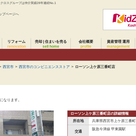
ロスグループは仲介実績28年連続No.1
ップページへ
リフォーム
売却 | 住まいを売る
会社概要
資産管理 運用
renovation
sell home
profile
management
>
西宮市
>
西宮市のコンビニエンスストア
>
ローソン上ケ原三番町店
」になります。
ローソン上ケ原三番町店の詳細情報
所在地
兵庫県西宮市上ケ原三番町
阪急今津線 甲東園駅
交通