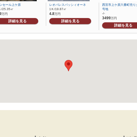
ンセール上ケ原
レオパレスパッシィオーネ
西宮市上ケ原六番町売り
Ｋ/25.35㎡
1Ｋ/19.87㎡
号地
9
4.8
-/-
万円
万円
3499
万円
詳細を見る
詳細を見る
詳細を見る