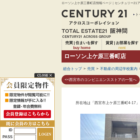
ローソン上ケ原三番町店情報ページ｜センチュリー21アク
ト
売買 | 住まいを探す
賃貸 | お部屋を探す
buy home
rent
ローソン上ケ原三番町店
総合トップ
>
売買
>
不動産の周辺学校案内
<<西宮市のコンビニエンスストアの一覧へ
所在地は「西宮市上ケ原三番町4-17
ID
PASS