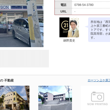
電話
0798-54-3780
URL
-
所在地は「西宮
上ケ原三番町
トアです。す
院高等部」が
す。
鍋野貴史
の 不動産
ローソン上ケ原三