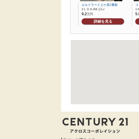
エルドラード上ケ原2番館
コ
3ＬＤＫ/66.12㎡
1
9.2
5.
万円
詳細を見る