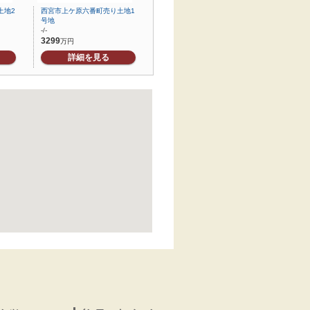
土地2
西宮市上ケ原六番町売り土地1
号地
-/-
3299
万円
詳細を見る