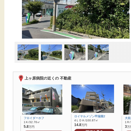
上ヶ原病院の近くの 不動産
ロイヤルメゾン甲陽園2
フロイダーホフ
大前
4ＬＤＫ/100.87㎡
1Ｋ/32.76㎡
1Ｒ/
14.8
万円
5.8
3
万円
万