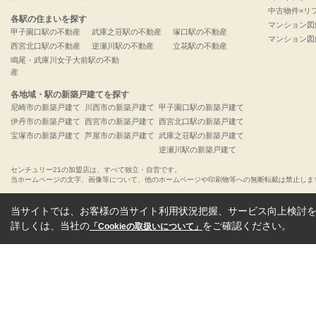
中古物件×リ
各駅の住まいを探す
マンション図
甲子園口駅の不動産
武庫之荘駅の不動産
塚口駅の不動産
マンション図
西宮北口駅の不動産
逆瀬川駅の不動産
立花駅の不動産
鳴尾・武庫川女子大前駅の不動
産
各地域・駅の新築戸建てを探す
尼崎市の新築戸建て
川西市の新築戸建て
甲子園口駅の新築戸建て
伊丹市の新築戸建て
西宮市の新築戸建て
西宮北口駅の新築戸建て
宝塚市の新築戸建て
芦屋市の新築戸建て
武庫之荘駅の新築戸建て
逆瀬川駅の新築戸建て
センチュリー21の加盟店は、すべて独立・自営です。
当ホームページの文字、画像等について、他のホームページや印刷物等への無断転載は禁止しま
当サイトでは、お客様の当サイト利用状況把握、サービス向上検討を目
詳しくは、当社の
をご確認ください。
「Cookieの取扱いについて」