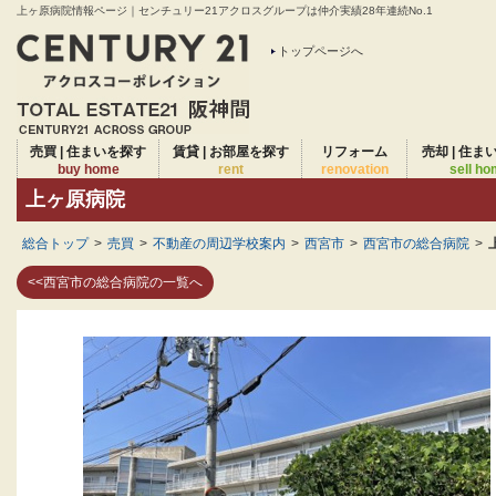
上ヶ原病院情報ページ｜センチュリー21アクロスグループは仲介実績28年連続No.1
トップページへ
売買 | 住まいを探す
賃貸 | お部屋を探す
リフォーム
売却 | 住ま
buy home
rent
renovation
sell h
上ヶ原病院
総合トップ
>
売買
>
不動産の周辺学校案内
>
西宮市
>
西宮市の総合病院
>
<<西宮市の総合病院の一覧へ