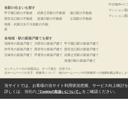
中古物件×リ
各駅の住まいを探す
マンション図
甲子園口駅の不動産
武庫之荘駅の不動産
塚口駅の不動産
マンション図
西宮北口駅の不動産
逆瀬川駅の不動産
立花駅の不動産
鳴尾・武庫川女子大前駅の不動
産
各地域・駅の新築戸建てを探す
尼崎市の新築戸建て
川西市の新築戸建て
甲子園口駅の新築戸建て
伊丹市の新築戸建て
西宮市の新築戸建て
西宮北口駅の新築戸建て
宝塚市の新築戸建て
芦屋市の新築戸建て
武庫之荘駅の新築戸建て
逆瀬川駅の新築戸建て
センチュリー21の加盟店は、すべて独立・自営です。
当ホームページの文字、画像等について、他のホームページや印刷物等への無断転載は禁止しま
当サイトでは、お客様の当サイト利用状況把握、サービス向上検討を目
詳しくは、当社の
をご確認ください。
「Cookieの取扱いについて」