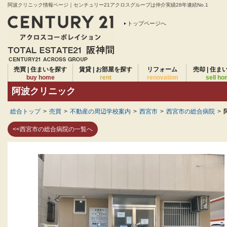
阿波クリニック情報ページ｜センチュリー21アクロスグループは仲介実績28年連続No.1
トップページへ
売買 | 住まいを探す
賃貸 | お部屋を探す
リフォーム
売却 | 住ま
buy home
rent
renovation
sell h
阿波クリニック
総合トップ
>
売買
>
不動産の周辺学校案内
>
西宮市
>
西宮市の総合病院
>
<<西宮市の総合病院の一覧へ