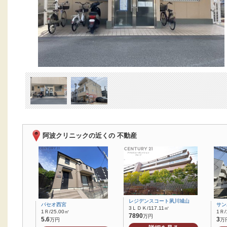
阿波クリニックの近くの 不動産
レジデンスコート夙川城山
パセオ西宮
サン
3ＬＤＫ/117.11㎡
1Ｒ/25.00㎡
1Ｒ/
7890
万円
5.6
3
万円
万