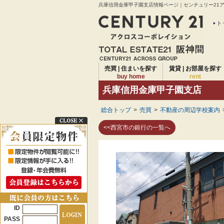
兵庫信用金庫甲子園支店情報ページ｜センチュリー21アク
ト
売買 | 住まいを探す
賃貸 | お部屋を探す
buy home
rent
兵庫信用金庫甲子園支店
総合トップ
>
売買
>
不動産の周辺学校案内
<<西宮市の銀行の一覧へ
ID
PASS