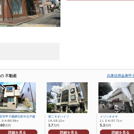
の 不動産
兵庫信用金庫甲子
宮市甲子園網引町中古戸建
第二モギハイツ
メゾンオオギ
ＬＤＫ/85.59㎡
1Ｋ/19.12㎡
1ＬＤＫ/37.71㎡
480
3.7
5.3
万円
万円
万円
詳細を見る
詳細を見る
詳細を見る