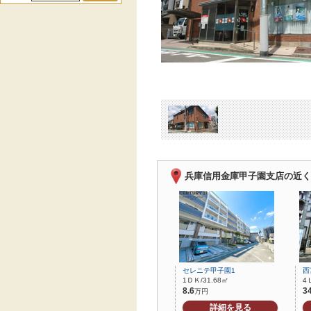
兵庫信用金庫甲子園支店の近く
セレニテ甲子園1
西
1ＤＫ/31.68㎡
4
8.6
3
万円
詳細を見る