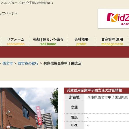
ロスグループは仲介実績28年連続No.1
ップページへ
リフォーム
売却 | 住まいを売る
会社概要
資産管理 運用
renovation
sell home
profile
management
>
西宮市
>
西宮市の銀行
>
兵庫信用金庫甲子園支店
兵庫信用金庫甲子園支店の詳細情報
所在地
兵庫県西宮市甲子園洲鳥町9
交通
電話
-
URL
-