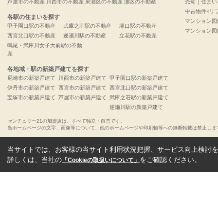
芦屋市の不動産
川西市の不動産
東灘区の不動産
灘区の不動産
売却｜住まい
中古物件×リ
各駅の住まいを探す
マンション図
甲子園口駅の不動産
武庫之荘駅の不動産
塚口駅の不動産
マンション図
西宮北口駅の不動産
逆瀬川駅の不動産
立花駅の不動産
鳴尾・武庫川女子大前駅の不動
産
各地域・駅の新築戸建てを探す
尼崎市の新築戸建て
川西市の新築戸建て
甲子園口駅の新築戸建て
伊丹市の新築戸建て
西宮市の新築戸建て
西宮北口駅の新築戸建て
宝塚市の新築戸建て
芦屋市の新築戸建て
武庫之荘駅の新築戸建て
逆瀬川駅の新築戸建て
センチュリー21の加盟店は、すべて独立・自営です。
当ホームページの文字、画像等について、他のホームページや印刷物等への無断転載は禁止しま
当サイトでは、お客様の当サイト利用状況把握、サービス向上検討を目
詳しくは、当社の
をご確認ください。
「Cookieの取扱いについて」