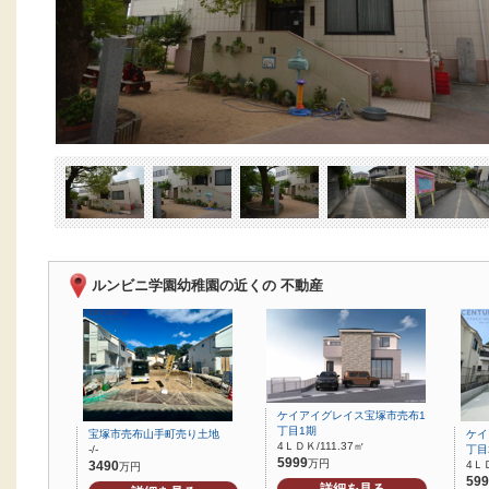
ルンビニ学園幼稚園の近くの 不動産
ケイアイグレイス宝塚市売布1
丁目1期
宝塚市売布山手町売り土地
ケイ
4ＬＤＫ/111.37㎡
-/-
丁目
5999
万円
3490
4ＬＤ
万円
599
詳細を見る