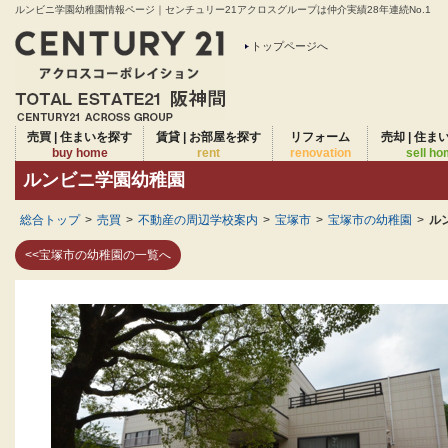
ルンビニ学園幼稚園情報ページ｜センチュリー21アクロスグループは仲介実績28年連続No.1
トップページへ
売買 | 住まいを探す
賃貸 | お部屋を探す
リフォーム
売却 | 住ま
buy home
rent
renovation
sell h
ルンビニ学園幼稚園
総合トップ
>
売買
>
不動産の周辺学校案内
>
宝塚市
>
宝塚市の幼稚園
>
ル
<<宝塚市の幼稚園の一覧へ