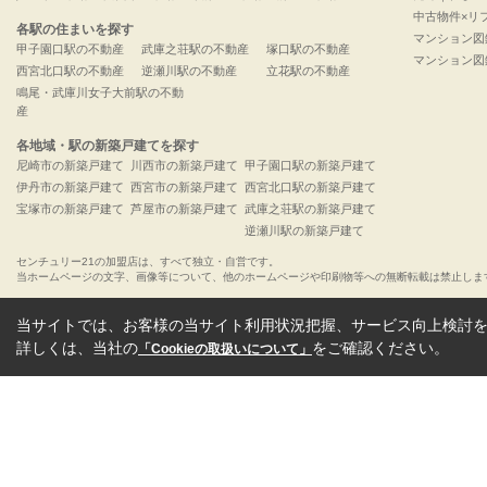
中古物件×リ
各駅の住まいを探す
マンション図
甲子園口駅の不動産
武庫之荘駅の不動産
塚口駅の不動産
マンション図
西宮北口駅の不動産
逆瀬川駅の不動産
立花駅の不動産
鳴尾・武庫川女子大前駅の不動
産
各地域・駅の新築戸建てを探す
尼崎市の新築戸建て
川西市の新築戸建て
甲子園口駅の新築戸建て
伊丹市の新築戸建て
西宮市の新築戸建て
西宮北口駅の新築戸建て
宝塚市の新築戸建て
芦屋市の新築戸建て
武庫之荘駅の新築戸建て
逆瀬川駅の新築戸建て
センチュリー21の加盟店は、すべて独立・自営です。
当ホームページの文字、画像等について、他のホームページや印刷物等への無断転載は禁止しま
当サイトでは、お客様の当サイト利用状況把握、サービス向上検討を目
詳しくは、当社の
をご確認ください。
「Cookieの取扱いについて」