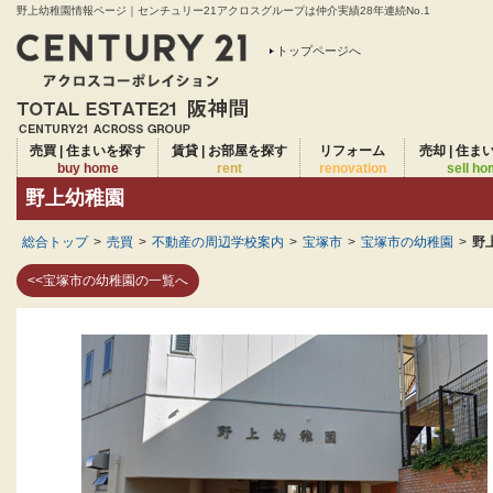
野上幼稚園情報ページ｜センチュリー21アクロスグループは仲介実績28年連続No.1
トップページへ
売買 | 住まいを探す
賃貸 | お部屋を探す
リフォーム
売却 | 住ま
buy home
rent
renovation
sell h
野上幼稚園
総合トップ
>
売買
>
不動産の周辺学校案内
>
宝塚市
>
宝塚市の幼稚園
>
野
<<宝塚市の幼稚園の一覧へ