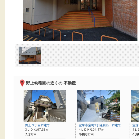
野上幼稚園の近くの 不動産
野上３丁目戸建て
宝塚市宝梅3丁目新築一戸建て
宝塚
3ＬＤＫ/67.33㎡
4ＬＤＫ/104.47㎡
4ＬＤ
7.3
4480
439
万円
万円