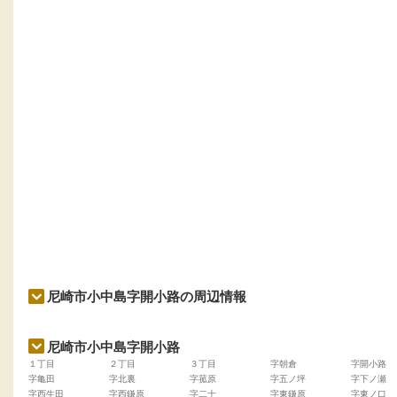
尼崎市小中島字開小路の周辺情報
尼崎市小中島字開小路
１丁目
２丁目
３丁目
字朝倉
字開小路
字亀田
字北裏
字菰原
字五ノ坪
字下ノ瀬
字西生田
字西鎌原
字二十
字東鎌原
字東ノ口