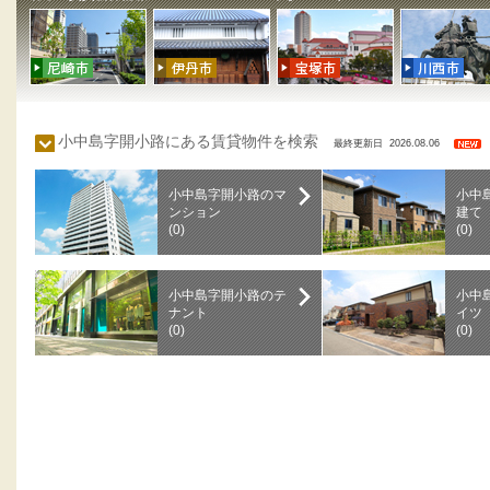
小中島字開小路にある賃貸物件を検索
最終更新日 2026.08.06
小中島字開小路のマ
小中
ンション
建て
(0)
(0)
小中島字開小路のテ
小中
ナント
イツ
(0)
(0)