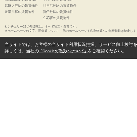
武庫之荘駅の賃貸物件
門戸厄神駅の賃貸物件
逆瀬川駅の賃貸物件
新伊丹駅の賃貸物件
立花駅の賃貸物件
センチュリー21の加盟店は、すべて独立・自営です。
当ホームページの文字、画像等について、他のホームページや印刷物等への無断転載は禁止しま
当サイトでは、お客様の当サイト利用状況把握、サービス向上検討を目
詳しくは、当社の
をご確認ください。
「Cookieの取扱いについて」