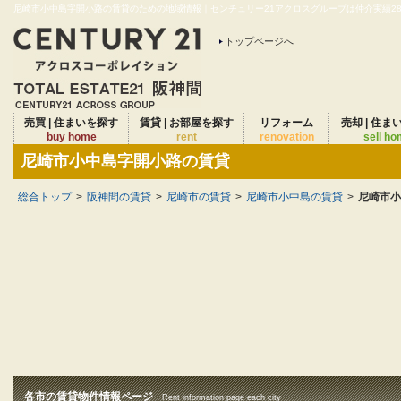
尼崎市小中島字開小路の賃貸のための地域情報｜センチュリー21アクロスグループは仲介実績28年
トップページへ
売買 | 住まいを探す
賃貸 | お部屋を探す
リフォーム
売却 | 住ま
buy home
rent
renovation
sell h
尼崎市小中島字開小路の賃貸
総合トップ
>
阪神間の賃貸
>
尼崎市の賃貸
>
尼崎市小中島の賃貸
>
尼崎市小
各市の賃貸物件情報ページ
Rent information page each city