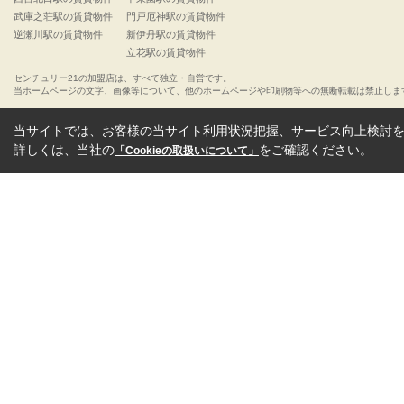
武庫之荘駅の賃貸物件
門戸厄神駅の賃貸物件
逆瀬川駅の賃貸物件
新伊丹駅の賃貸物件
立花駅の賃貸物件
センチュリー21の加盟店は、すべて独立・自営です。
当ホームページの文字、画像等について、他のホームページや印刷物等への無断転載は禁止しま
当サイトでは、お客様の当サイト利用状況把握、サービス向上検討を目
詳しくは、当社の
をご確認ください。
「Cookieの取扱いについて」