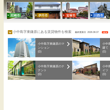
小中島字東鎌原にある賃貸物件を検索
最終更新日 2026.08.07
小中島字東鎌原のマ
小中
ンション
建て
(0)
(0)
小中島字東鎌原のテ
小中
ナント
イツ
(0)
(0)