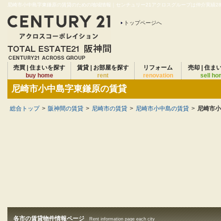
尼崎市小中島字東鎌原の賃貸のための地域情報｜センチュリー21アクロスグループは仲介実績28年
トップページへ
売買 | 住まいを探す
賃貸 | お部屋を探す
リフォーム
売却 | 住ま
buy home
rent
renovation
sell h
尼崎市小中島字東鎌原の賃貸
総合トップ
>
阪神間の賃貸
>
尼崎市の賃貸
>
尼崎市小中島の賃貸
>
尼崎市小
各市の賃貸物件情報ページ
Rent information page each city