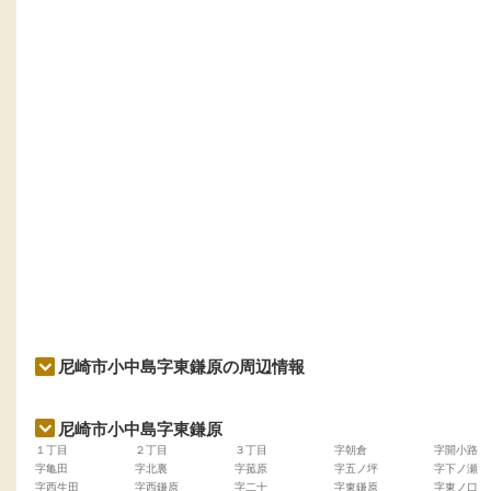
尼崎市小中島字東鎌原の周辺情報
尼崎市小中島字東鎌原
１丁目
２丁目
３丁目
字朝倉
字開小路
字亀田
字北裏
字菰原
字五ノ坪
字下ノ瀬
字西生田
字西鎌原
字二十
字東鎌原
字東ノ口