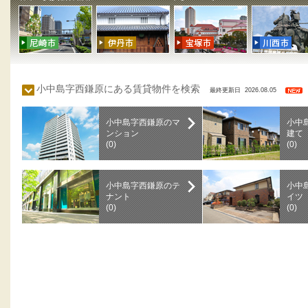
小中島字西鎌原にある賃貸物件を検索
最終更新日 2026.08.05
小中島字西鎌原のマ
小中
ンション
建て
(0)
(0)
小中島字西鎌原のテ
小中
ナント
イツ
(0)
(0)