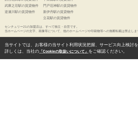
武庫之荘駅の賃貸物件
門戸厄神駅の賃貸物件
逆瀬川駅の賃貸物件
新伊丹駅の賃貸物件
立花駅の賃貸物件
センチュリー21の加盟店は、すべて独立・自営です。
当ホームページの文字、画像等について、他のホームページや印刷物等への無断転載は禁止しま
当サイトでは、お客様の当サイト利用状況把握、サービス向上検討を目
詳しくは、当社の
をご確認ください。
「Cookieの取扱いについて」