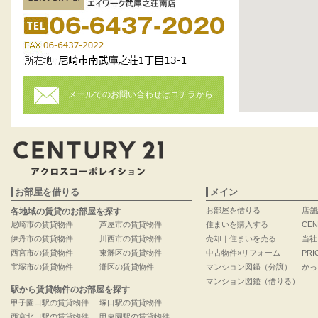
メールでのお問い合わせはコチラから
お部屋を借りる
メイン
お部屋を借りる
店舗
各地域の賃貸のお部屋を探す
尼崎市の賃貸物件
芦屋市の賃貸物件
住まいを購入する
CEN
伊丹市の賃貸物件
川西市の賃貸物件
売却｜住まいを売る
当社
西宮市の賃貸物件
東灘区の賃貸物件
中古物件×リフォーム
PRI
宝塚市の賃貸物件
灘区の賃貸物件
マンション図鑑（分譲）
かっ
マンション図鑑（借りる）
駅から賃貸物件のお部屋を探す
甲子園口駅の賃貸物件
塚口駅の賃貸物件
西宮北口駅の賃貸物件
甲東園駅の賃貸物件