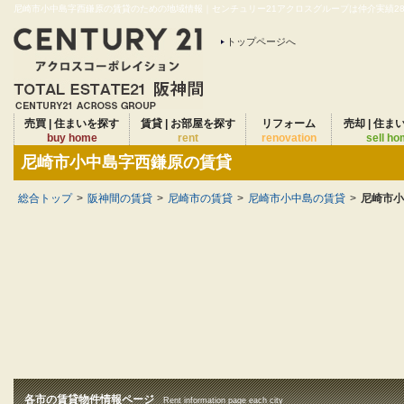
尼崎市小中島字西鎌原の賃貸のための地域情報｜センチュリー21アクロスグループは仲介実績28年
トップページへ
売買 | 住まいを探す
賃貸 | お部屋を探す
リフォーム
売却 | 住ま
buy home
rent
renovation
sell h
尼崎市小中島字西鎌原の賃貸
総合トップ
>
阪神間の賃貸
>
尼崎市の賃貸
>
尼崎市小中島の賃貸
>
尼崎市小
各市の賃貸物件情報ページ
Rent information page each city