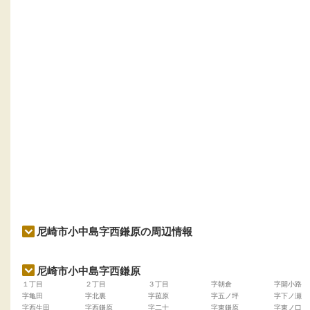
尼崎市小中島字西鎌原の周辺情報
尼崎市小中島字西鎌原
１丁目
２丁目
３丁目
字朝倉
字開小路
字亀田
字北裏
字菰原
字五ノ坪
字下ノ瀬
字西生田
字西鎌原
字二十
字東鎌原
字東ノ口