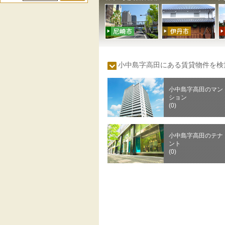
小中島字高田にある賃貸物件を
小中島字高田のマン
ション
(0)
小中島字高田のテナ
ント
(0)