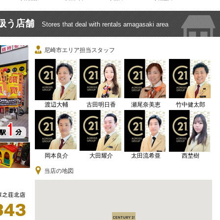
扱う店舗
Stores that deal with rentals amagasaki area
尼崎市エリア担当スタッフ
渡辺大輔
古田明日香
瀬尾奈美恵
竹中健太郎
岡本良介
大田耀介
太田流希亜
西埜樹
当店の地図