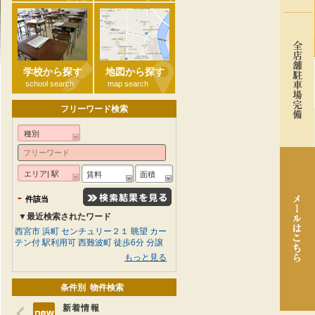
学校から探す
地図から探す
school search
map search
フリーワード検索
種別
エリア| 駅
賃料
面積
-
件該当
▼最近検索されたワード
西宮市
浜町
センチュリー２１
眺望
カー
テン付
駅利用可
西難波町
徒歩6分
分譲
もっと見る
条件別 物件検索
新着情報