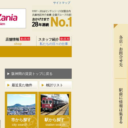
サイトマップ
動画有
動画有
店舗情報
スタッフ紹介
shop
私たちの日々の仕事
阪神間の賃貸トップに戻る
最近見た物件
検討リスト
市から探す
駅から探す
city search
station search