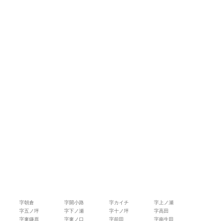
字朝倉
字開小路
字カイチ
字上ノ瀬
字五ノ坪
字下ノ瀬
字十ノ坪
字高田
字東鎌原
字東ノ口
字前田
字南生田