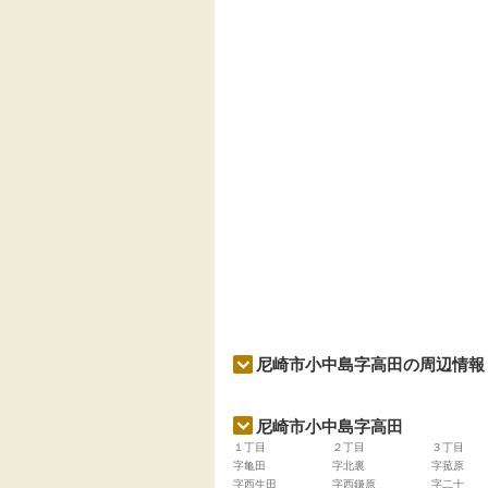
尼崎市小中島字高田の周辺情報
尼崎市小中島字高田
１丁目
２丁目
３丁目
字亀田
字北裏
字菰原
字西生田
字西鎌原
字二十