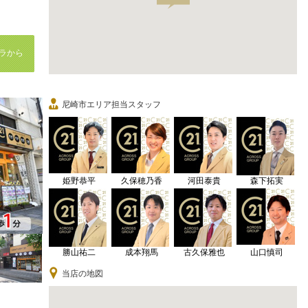
ラから
尼崎市エリア担当スタッフ
姫野恭平
久保穂乃香
河田泰貴
森下拓実
勝山祐二
成本翔馬
古久保雅也
山口慎司
当店の地図