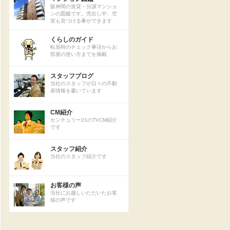
阪神間の賃貸・分譲マンショ
ンの図鑑です。売出し中、空
室も見つける事ができます
くらしのガイド
転居時のチェック事項からお
部屋の使い方までを掲載
スタッフブログ
当社のスタッフが日々の不動
産情報を書いています
CM紹介
センチュリー21のTVCM紹介
です
スタッフ紹介
当社のスタッフ紹介です
お客様の声
当社にお越しいただいたお客
様の声です