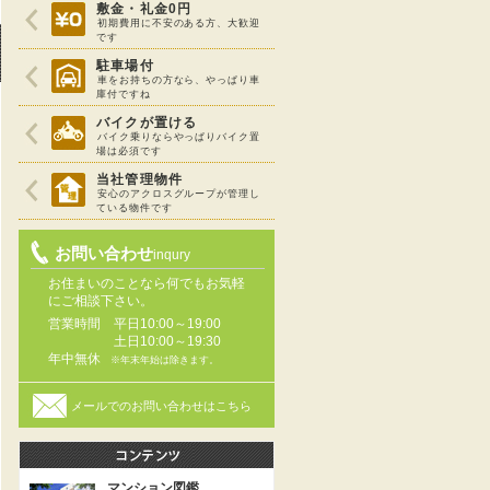
敷金・礼金0円
初期費用に不安のある方、大歓迎
です
駐車場付
車をお持ちの方なら、やっぱり車
庫付ですね
バイクが置ける
バイク乗りならやっぱりバイク置
場は必須です
当社管理物件
安心のアクロスグループが管理し
ている物件です
お問い合わせ
inqury
お住まいのことなら何でもお気軽
にご相談下さい。
営業時間
平日10:00～19:00
土日10:00～19:30
年中無休
※年末年始は除きます。
メールでのお問い合わせはこちら
マンション図鑑