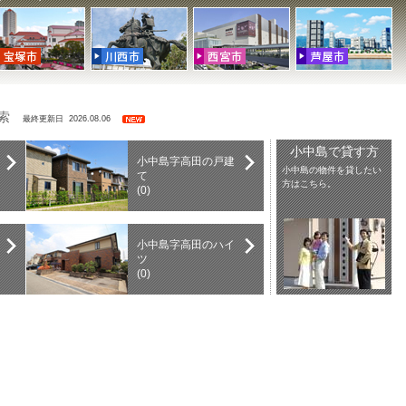
検索
最終更新日 2026.08.06
小中島で貸す方
小中島字高田の戸建
小中島の物件を貸したい
て
方はこちら。
(0)
小中島字高田のハイ
ツ
(0)