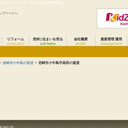
ー21アクロスグループは仲介実績28年連続No.1
ップページへ
リフォーム
売却 | 住まいを売る
会社概要
資産管理 運用
renovation
sell home
profile
management
>
尼崎市小中島の賃貸
>
尼崎市小中島字高田の賃貸
ge each city