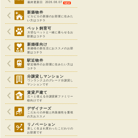
最終更新日 2026.08.07
新築物件
ピカピカの新築のお部屋に住みた
い方はコチラ
ペット飼育可
大切なペットと一緒に暮らせるお
部屋はコチラ
新婚様向け
新婚様の新生活におススメのお部
屋はコチラ
駅近物件
駅近物件のお部屋に住みたい方は
コチラ
分譲貸しマンション
ワンランク上のグレード分譲貸し
マンションです
賃貸戸建て
広々と使える分譲貸家ファミリー
様向けです
デザイナーズ
こだわりの外観と内装個性を重視
の方おススメ
リノベーション
新しく生まれ変わったこだわりの
お部屋です