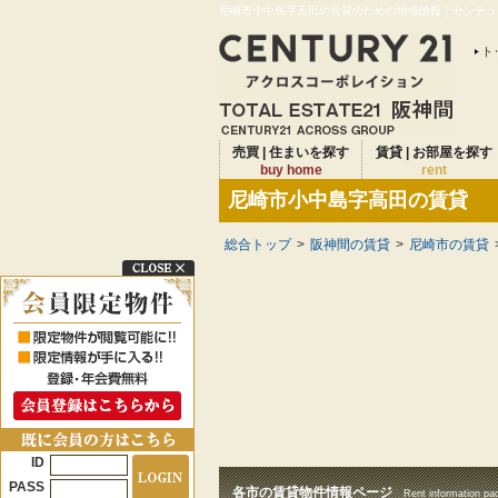
尼崎市小中島字高田の賃貸のための地域情報｜センチュリ
ト
売買 | 住まいを探す
賃貸 | お部屋を探す
buy home
rent
尼崎市小中島字高田の賃貸
総合トップ
>
阪神間の賃貸
>
尼崎市の賃貸
ID
PASS
各市の賃貸物件情報ページ
Rent information pa