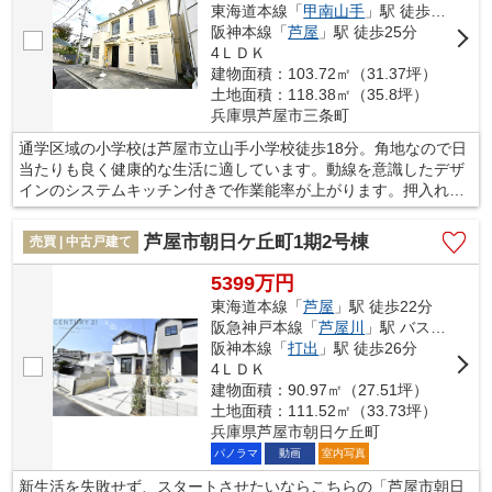
東海道本線「
甲南山手
」駅 徒歩14分
阪神本線「
芦屋
」駅 徒歩25分
4ＬＤＫ
建物面積：103.72㎡（31.37坪）
土地面積：118.38㎡（35.8坪）
兵庫県芦屋市三条町
通学区域の小学校は芦屋市立山手小学校徒歩18分。角地なので日
当たりも良く健康的な生活に適しています。動線を意識したデザ
インのシステムキッチン付きで作業能率が上がります。押入れ付
きの和室があると、収納スペースに困りません。住まい探しをす
るなら、信頼と実績のある当社にご用命ください。人生に一度の
芦屋市朝日ケ丘町1期2号棟
売買 | 中古戸建て
大きな買い物が失敗しないように、しっかりとサポート致しま
す。
5399万円
東海道本線「
芦屋
」駅 徒歩22分
阪急神戸本線「
芦屋川
」駅 バス16分 「朝日ヶ丘町（兵庫県）」 停歩3分
阪神本線「
打出
」駅 徒歩26分
4ＬＤＫ
建物面積：90.97㎡（27.51坪）
土地面積：111.52㎡（33.73坪）
兵庫県芦屋市朝日ケ丘町
パノラマ
動画
室内写真
新生活を失敗せず、スタートさせたいならこちらの「芦屋市朝日