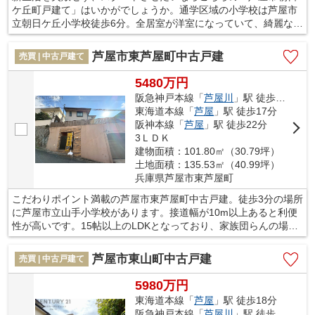
ケ丘町戸建て」はいかがでしょうか。通学区域の小学校は芦屋市
立朝日ケ丘小学校徒歩6分。全居室が洋室になっていて、綺麗な床
になっているんです。すぐに入居できるので、お待ちいただくこ
とはありません。住み良い環境が整っている芦屋市で新生活を始
芦屋市東芦屋町中古戸建
売買 | 中古戸建て
めるのであれば、当社で不動産探しを行ってください。まずはお
問い合わせからお待ちしております。
5480万円
阪急神戸本線「
芦屋川
」駅 徒歩12分
東海道本線「
芦屋
」駅 徒歩17分
阪神本線「
芦屋
」駅 徒歩22分
3ＬＤＫ
建物面積：101.80㎡（30.79坪）
土地面積：135.53㎡（40.99坪）
兵庫県芦屋市東芦屋町
こだわりポイント満載の芦屋市東芦屋町中古戸建。徒歩3分の場所
に芦屋市立山手小学校があります。接道幅が10m以上あると利便
性が高いです。15帖以上のLDKとなっており、家族団らんの場と
しても適した広さです。一戸建ての購入は失敗できません。芦屋
市や阪急神戸本線芦屋川付近で住まい探しをするなら、豊富な知
芦屋市東山町中古戸建
売買 | 中古戸建て
識を有する当社スタッフまでご連絡ください。
5980万円
東海道本線「
芦屋
」駅 徒歩18分
阪急神戸本線「
芦屋川
」駅 徒歩17分