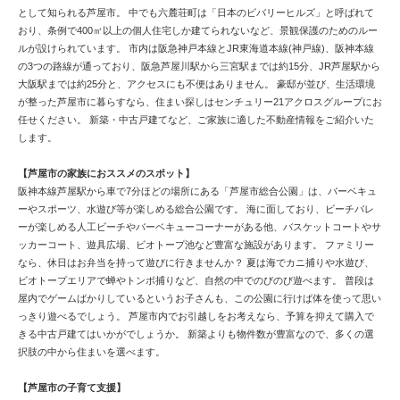
として知られる芦屋市。 中でも六麓荘町は「日本のビバリーヒルズ」と呼ばれて
おり、条例で400㎡以上の個人住宅しか建てられないなど、景観保護のためのルー
ルが設けられています。 市内は阪急神戸本線とJR東海道本線(神戸線)、阪神本線
の3つの路線が通っており、阪急芦屋川駅から三宮駅までは約15分、JR芦屋駅から
大阪駅までは約25分と、アクセスにも不便はありません。 豪邸が並び、生活環境
が整った芦屋市に暮らすなら、住まい探しはセンチュリー21アクロスグループにお
任せください。 新築・中古戸建てなど、ご家族に適した不動産情報をご紹介いた
します。
【芦屋市の家族におススメのスポット】
阪神本線芦屋駅から車で7分ほどの場所にある「芦屋市総合公園」は、バーベキュ
ーやスポーツ、水遊び等が楽しめる総合公園です。 海に面しており、ビーチバレ
ーが楽しめる人工ビーチやバーベキューコーナーがある他、バスケットコートやサ
ッカーコート、遊具広場、ビオトープ池など豊富な施設があります。 ファミリー
なら、休日はお弁当を持って遊びに行きませんか？ 夏は海でカニ捕りや水遊び、
ビオトープエリアで蝉やトンボ捕りなど、自然の中でのびのび遊べます。 普段は
屋内でゲームばかりしているというお子さんも、この公園に行けば体を使って思い
っきり遊べるでしょう。 芦屋市内でお引越しをお考えなら、予算を抑えて購入で
きる中古戸建てはいかがでしょうか。 新築よりも物件数が豊富なので、多くの選
択肢の中から住まいを選べます。
【芦屋市の子育て支援】