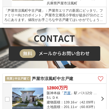
兵庫県芦屋市涼風町
「芦屋市涼風町中古戸建」：芦屋市エリアの新居にピッタリ。フ
ァミリー向けのポイント、芦屋市立潮見小学校が徒歩27分のとこ
ろにあります。値段がお手ごろな中古戸建てはいかがでしょう
か。築8年の物件です。芦屋市の阪神本線芦屋付近での暮らしを豊
かにするため、住まい探しを全力でサポート致します。まずはお
気軽にご連絡ください。
芦屋市涼風町中古戸建
売買 | 中古戸建て
12800万円
阪神本線「
芦屋
」駅 バス12分 「涼風町東」 停歩4分
5ＬＤＫ
建物面積：139.16㎡（42.09坪）
土地面積：201.11㎡（60.83坪）