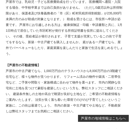
芦屋市では、乳幼児・子ども医療費助成を行っています。 医療機関へ通院・入院
する場合、中学校卒業までは自己負担がありません。 （ただし0歳児以外は所得制
限があり、保護者及び扶養義務者の「市（区）町村民税所得割税額」が235,000円
未満の方のみが助成の対象となります。） 助成を受けるには、市役所へ申請が必
要です。 芦屋市にお引越しされる方は、健康保険証・印鑑・申請書類と共に、1月
1日時点で居住していた市区町村が発行する所得証明書を役所に提出してくださ
い。 その後、受給者証が発行されます。 子育て支援が充実しているこの街で子育
てをするなら、新築・中古戸建てを購入しませんか。 庭がある一戸建てなら、屋
外でバーベキューをしたり、家庭菜園を楽しんだりと家族で生活を楽しめるでしょ
う。
【芦屋市の不動産情報】
芦屋市の中古戸建てなら、1,000万円台のテラスハウスから8,000万円台の3階建て
住宅など、様々な物件が見つかります。 リフォーム済みの物件や築浅・二世帯住
宅など、ご予算や間取り・家族構成に合わせて物件を選べます。 市内の閑静な住
宅街に土地を見つけて豪邸を建築したいという方も、弊社スタッフにご相談くださ
い。 建築条件無しの土地や高台で眺望が良好な土地など、ご希望の不動産情報を
ご案内いたします。 治安が良く落ち着いた環境でのびのび子育てしたいというご
家族に、この街は最適でしょう。 市内の新築・中古戸建てや土地など、不動産探
しは弊社スタッフまでお気軽にご相談ください。
芦屋市の地域情報はこちらへ