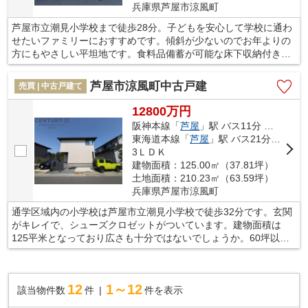
兵庫県芦屋市涼風町
芦屋市立潮見小学校まで徒歩28分。子どもを安心して学校に通わ
せたいファミリーにおすすめです。傾斜が少ないのでお年よりの
方にもやさしい平坦地です。食料品備蓄が可能な床下収納付きの
物件です。新生活を迎える際は、5LDKの物件はいかがでしょう
か。マイホームを購入するのであれば、芦屋市の阪神本線芦屋付
芦屋市涼風町中古戸建
売買 | 中古戸建て
近はいかがでしょうか。この地域でなら、きっと充実した暮らし
を送ることができます。
12800万円
阪神本線「
芦屋
」駅 バス11分 「涼風町東」 停歩3分
東海道本線「
芦屋
」駅 バス21分 「涼風町東」 停歩3分
3ＬＤＫ
建物面積：125.00㎡（37.81坪）
土地面積：210.23㎡（63.59坪）
兵庫県芦屋市涼風町
通学区域内の小学校は芦屋市立潮見小学校で徒歩32分です。玄関
がキレイで、シューズクロゼットがついています。建物面積は
125平米となっており広さも十分ではないでしょうか。60坪以上
の広さがあるので、二世帯でも住むことができて安心です。当社
スタッフが住まい探しをサポート致しますので、阪神本線芦屋周
辺へお引っ越しをするなら、ぜひお問い合わせください。
12
1～12
該当物件数
件
件を表示