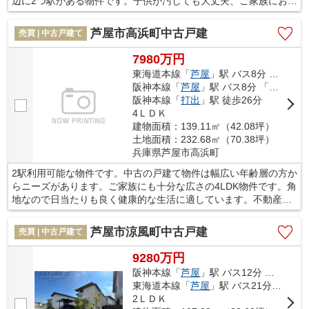
辺に2つ駅がある物件です。子供が汚しても大丈夫、ご家族にお勧
めの中古の戸建て物件で新しい暮らしを。トイレが2ヶ所にあるの
で複数人でも快適に暮らせます。これから先、どんなお住まいで
芦屋市高浜町中古戸建
売買 | 中古戸建て
生活をしたいですか。あなたの希望にかなうお住まい探しを、ぜ
ひ当社にお任せください。当社では様々な不動産をご用意してお
7980万円
ります。
東海道本線「
芦屋
」駅 バス8分 「シーサイドセンター」 停歩5分
阪神本線「
芦屋
」駅 バス8分 「シーサイドセンター」 停歩5分
阪神本線「
打出
」駅 徒歩26分
4ＬＤＫ
建物面積：139.11㎡（42.08坪）
土地面積：232.68㎡（70.38坪）
兵庫県芦屋市高浜町
2駅利用可能な物件です。中古の戸建て物件は幅広い年齢層の方か
らニーズがあります。ご家族にも十分な広さの4LDK物件です。角
地なので日当たりも良く健康的な生活に適しています。不動産購
入をお考えの方は、芦屋市に強い当社までご連絡ください。きっ
とお探しの条件に沿った住まいが見つかることでしょう。
芦屋市涼風町中古戸建
売買 | 中古戸建て
9280万円
阪神本線「
芦屋
」駅 バス12分 「涼風町東」 停歩1分
東海道本線「
芦屋
」駅 バス21分 「涼風町東」 停歩1分
2ＬＤＫ