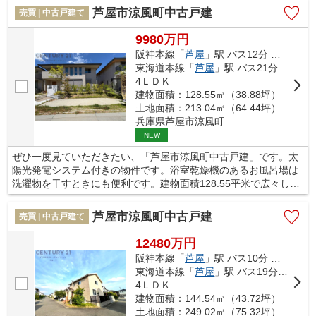
や阪神本線芦屋付近での一戸建て情報をご紹介致します。まずは
芦屋市涼風町中古戸建
売買 | 中古戸建て
お気軽にお問い合わせ下さい。
9980万円
阪神本線「
芦屋
」駅 バス12分 「涼風町東」 停歩3分
東海道本線「
芦屋
」駅 バス21分 「涼風町東」 停歩3分
4ＬＤＫ
建物面積：128.55㎡（38.88坪）
土地面積：213.04㎡（64.44坪）
兵庫県芦屋市涼風町
NEW
ぜひ一度見ていただきたい、「芦屋市涼風町中古戸建」です。太
陽光発電システム付きの物件です。浴室乾燥機のあるお風呂場は
洗濯物を干すときにも便利です。建物面積128.55平米で広々して
いる物件です。不動産を購入するなら、住環境は非常に重視する
べき点です。芦屋市は住み良い環境が整っているので、不動産を
芦屋市涼風町中古戸建
売買 | 中古戸建て
購入するにはお勧めの地域ですよ。
12480万円
阪神本線「
芦屋
」駅 バス10分 「涼風町」 停歩4分
東海道本線「
芦屋
」駅 バス19分 「涼風町」 停歩4分
4ＬＤＫ
建物面積：144.54㎡（43.72坪）
土地面積：249.02㎡（75.32坪）