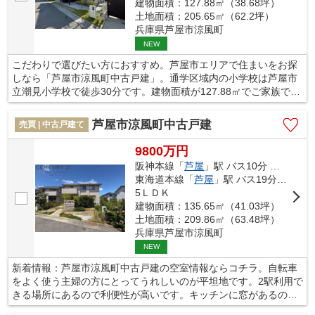
建物面積：127.88㎡（38.68坪）
土地面積：205.65㎡（62.2坪）
兵庫県芦屋市涼風町
NEW
こだわりで選びたい方におすすめ。芦屋市エリアで住まいをお探
しなら「芦屋市涼風町中古戸建」。通学区域内の小学校は芦屋市
立潮見小学校で徒歩30分です。建物面積が127.88㎡でご家族での
生活にも十分な広さの物件はこちらです。新たに湯を足す必要の
ない追焚機能付き浴室の物件です。不動産探しで重視しているポ
芦屋市涼風町中古戸建
売買 | 中古戸建て
イントを、当社にお聞かせください。当社は数多くの不動産情報
を取り扱っております。ぜひ当社の利用をご検討ください。
9800万円
阪神本線「
芦屋
」駅 バス10分 「涼風町」 停歩5分
東海道本線「
芦屋
」駅 バス19分 「涼風町」 停歩5分
5ＬＤＫ
建物面積：135.65㎡（41.03坪）
土地面積：209.86㎡（63.48坪）
兵庫県芦屋市涼風町
NEW
新着情報：芦屋市涼風町中古戸建の空室情報ならコチラ。自転車
をよく使う主婦の方にとってうれしいのが平坦地です。2駅利用で
きる場所にあるので利便性が高いです。キッチンに窓があるので
においがこもらず良い空気を保てます。当社では、芦屋市エリア