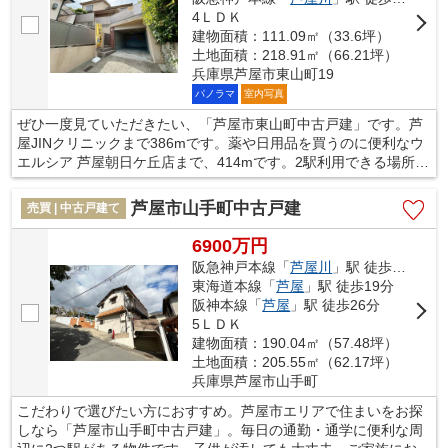
4ＬＤＫ
建物面積：111.09㎡（33.6坪）
土地面積：218.91㎡（66.21坪）
兵庫県芦屋市東山町19
パノラマ
室内写真
ぜひ一度見ていただきたい、「芦屋市東山町中古戸建」です。芦
屋JINクリニックまで386mです。薬や日用品を買うのに便利なウ
エルシア 芦屋朝日ケ丘店まで、414mです。2駅利用できる場所に
あるので利便性が高いです。一戸建てを探すのであれば、当社ス
タッフがお手伝いいたします。芦屋市の東海道本線芦屋周辺にあ
芦屋市山手町中古戸建
売買 | 中古戸建て
る不動産のことならお任せ下さい。
6900万円
阪急神戸本線「
芦屋川
」駅 徒歩13分
東海道本線「
芦屋
」駅 徒歩19分
阪神本線「
芦屋
」駅 徒歩26分
5ＬＤＫ
建物面積：190.04㎡（57.48坪）
土地面積：205.55㎡（62.17坪）
兵庫県芦屋市山手町
こだわりで選びたい方におすすめ。芦屋市エリアで住まいをお探
しなら「芦屋市山手町中古戸建」。毎日の通勤・通学に便利な周