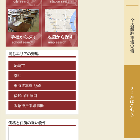
city search
station search
る
学校から探す
地図から探す
school search
map search
同じエリアの売地
尼崎市
潮江
東海道本線 尼崎
福知山線 塚口
阪急神戸本線 園田
価格と住所の近い物件