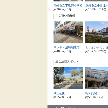
尼崎市立下坂部小学校
尼崎市立小田北
約262m／3分
約1539m／19分
主な買い物施設
サンディ尼崎潮江店
ミリオンタウン
約483m／6分
約1597m／20分
主な注目スポット
潮江公園
昭和病院
約157m／2分
約555m／7分