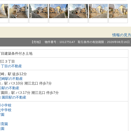
情報の見
【売地】 物件番号：101275147 取引条件の有効期限：2026年08月16日
丁目建築条件付き土地
潮江３丁目
３丁目の不動産
崎」駅 徒歩12分
尼崎駅の不動産
」駅 バス10分 潮江北口 停歩7分
口駅の不動産
園田」駅 バス17分 潮江北口 停歩7分
 園田駅の不動産
部小学校
北中学校
育園
保育園
稚園