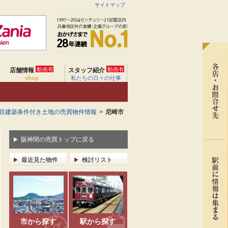
サイトマップ
動画有
動画有
店舗情報
スタッフ紹介
shop
私たちの日々の仕事
目建築条件付き土地の売買物件情報
>
尼崎市
阪神間の売買トップに戻る
最近見た物件
検討リスト
市から探す
駅から探す