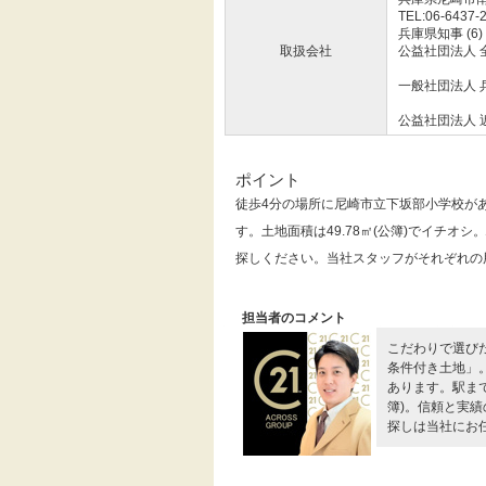
TEL:06-6437-
兵庫県知事 (6)
取扱会社
公益社団法人 
一般社団法人 
公益社団法人 
ポイント
徒歩4分の場所に尼崎市立下坂部小学校が
す。土地面積は49.78㎡(公簿)でイチ
探しください。当社スタッフがそれぞれの
担当者のコメント
こだわりで選び
条件付き土地」
あります。駅まで
簿)。信頼と実
探しは当社にお