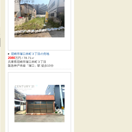
方
尼崎市塚口本町３丁目の売地
2080
万円 / 78.71㎡
兵庫県尼崎市塚口本町３丁目
阪急神戸本線「塚口」駅 徒歩10分