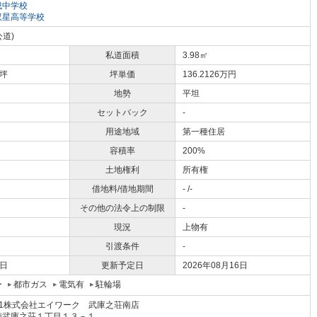
成中学校
双星高等学校
公道)
私道面積
3.98㎡
5坪
坪単価
136.2126万円
地勢
平坦
セットバック
-
用途地域
第一種住居
容積率
200%
土地権利
所有権
借地料/借地期間
- /-
その他の法令上の制限
-
現況
上物有
引渡条件
-
2日
更新予定日
2026年08月16日
ー
都市ガス
電気有
駐輪場
21株式会社エイワーク 武庫之荘南店
南武庫之荘１丁目１３－１