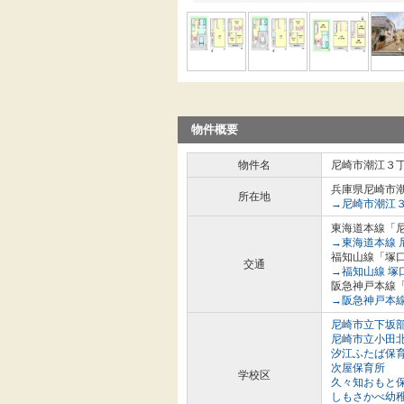
物件概要
物件名
尼崎市潮江３
兵庫県尼崎市
所在地
→尼崎市潮江
東海道本線「尼
→東海道本線 
福知山線「塚口
交通
→福知山線 塚
阪急神戸本線「
→阪急神戸本線
尼崎市立下坂
尼崎市立小田
汐江ふたば保
次屋保育所
学校区
久々知おもと
しもさかべ幼