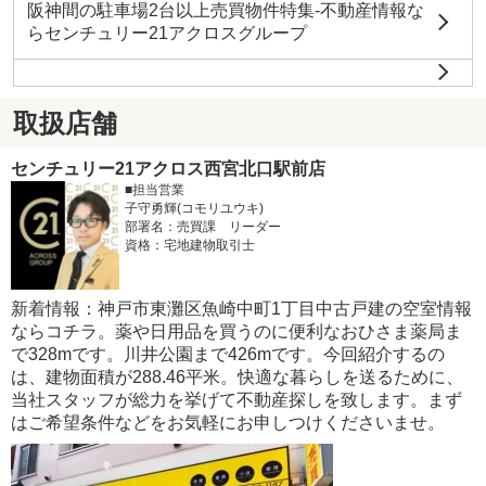
阪神間の駐車場2台以上売買物件特集-不動産情報な
らセンチュリー21アクロスグループ
取扱店舗
センチュリー21アクロス西宮北口駅前店
■担当営業
子守勇輝(コモリユウキ)
部署名：売買課 リーダー
資格：宅地建物取引士
新着情報：神戸市東灘区魚崎中町1丁目中古戸建の空室情報
ならコチラ。薬や日用品を買うのに便利なおひさま薬局ま
で328mです。川井公園まで426mです。今回紹介するの
は、建物面積が288.46平米。快適な暮らしを送るために、
当社スタッフが総力を挙げて不動産探しを致します。まず
はご希望条件などをお気軽にお申しつけくださいませ。