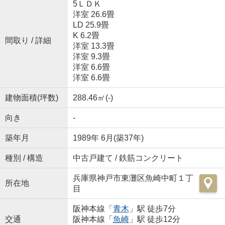
5ＬＤＫ
洋室 26.6畳
LD 25.9畳
K 6.2畳
間取り / 詳細
洋室 13.3畳
洋室 9.3畳
洋室 6.6畳
洋室 6.6畳
建物面積(坪数)
288.46㎡(-)
向き
-
築年月
1989年 6月(築37年)
種別 / 構造
中古戸建て / 鉄筋コンクリート
兵庫県神戸市東灘区魚崎中町１丁
所在地
目
阪神本線「
青木
」駅 徒歩7分
交通
阪神本線「
魚崎
」駅 徒歩12分