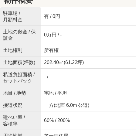
物件概要
駐車場 /
有 / 0円
月額料金
土地の敷金 / 保
0万円 / -
証金
土地権利
所有権
土地面積(坪数)
202.40㎡(61.22坪)
私道負担面積 /
- / -
セットバック
地目 / 地勢
宅地 / 平坦
接道状況
一方(北西 6.0m 公道)
建ぺい率 /
60% / 200%
容積率
用途地域
第一種住居