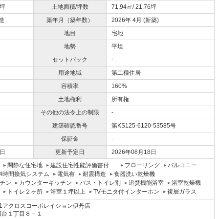
2坪
土地面積/坪数
71.94㎡/ 21.76坪
造
築年月（築年数）
2026年 4月 (新築)
地目
宅地
地勢
平坦
セットバック
-
用途地域
第二種住居
容積率
160%
土地権利
所有権
その他の法令上の制限
-
建築確認番号
第KS125-6120-53585号
保証金
-
4日
更新予定日
2026年08月18日
閑静な住宅地
建設住宅性能評価書付
フローリング
バルコニー
24時間換気システム
電気有
耐震構造
食器洗い乾燥機
チン
カウンターキッチン
バス・トイレ別
追焚機能浴室
浴室乾燥機
トイレ２ヶ所
浴室１坪以上
TVモニタ付インターホン
複層ガラス
1アクロスコーポレイション伊丹店
西台１丁目８－１