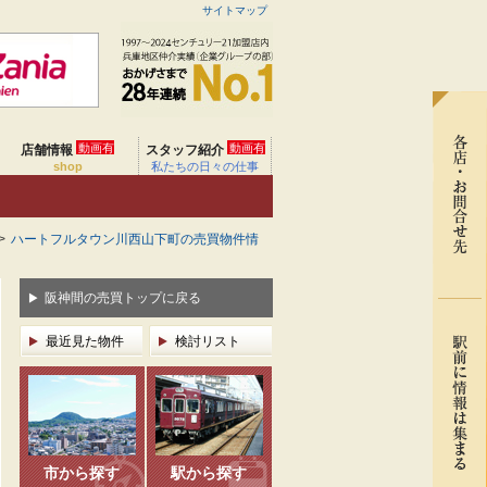
サイトマップ
動画有
動画有
店舗情報
スタッフ紹介
shop
私たちの日々の仕事
>
ハートフルタウン川西山下町の売買物件情
阪神間の売買トップに戻る
最近見た物件
検討リスト
市から探す
駅から探す