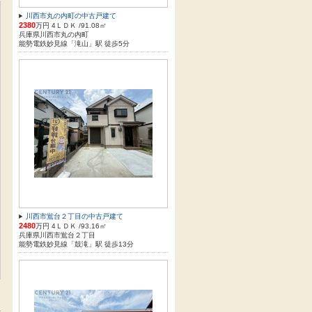
川西市丸の内町の中古戸建て
2380
万円 4ＬＤＫ /91.08㎡
兵庫県川西市丸の内町
能勢電鉄妙見線「滝山」駅 徒歩5分
川西市鴬台２丁目の中古戸建て
2480
万円 4ＬＤＫ /93.16㎡
兵庫県川西市鴬台２丁目
能勢電鉄妙見線「鼓滝」駅 徒歩13分