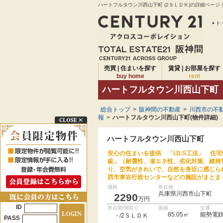
ハートフルタウン川西山下町 (2ＳＬＤＫ)の詳細ページ
ト
売買 | 住まいを探す
賃貸 | お部屋を探す
buy home
rent
ハートフルタウン川西山下町
総合トップ
>
阪神間の不動産
>
川西市の不動
報
>
ハートフルタウン川西山下町(物件詳細)
ハートフルタウン川西山下町
安心の住まいを提供 「I.D.S工法」 
級」（耐震性、省エネ性、劣化対策、維持
り、空気がきれいで、自然を身近に感じら
西市東谷行政センターなどの施設がまとま
価格
所在地
兵庫県川西市山下町
2290
万円
ID
所在階/間取り
面積
交通
85.05㎡
能勢電鉄
- /2ＳＬＤＫ
PASS