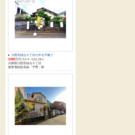
川西市緑台６丁目の中古戸建て
2280
万円 5ＤＫ /116.28㎡
兵庫県川西市緑台６丁目
能勢電鉄妙見線「平野」駅