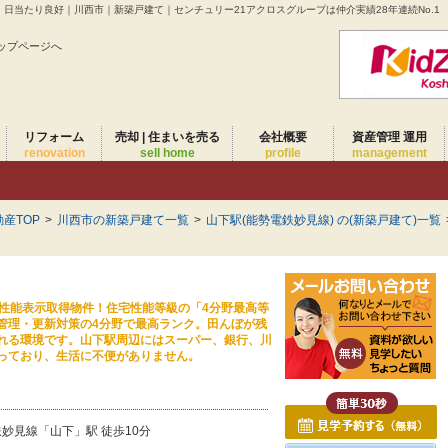
｜日当たり良好｜川西市｜新築戸建て｜センチュリー21アクロスグループは仲介実績28年連続No.1
ップページへ
リフォーム
売却 | 住まいを売る
会社概要
資産管理 運用
renovation
sell home
profile
management
産TOP
>
川西市の新築戸建て一覧
>
山下駅(能勢電鉄妙見線) の(新築戸建て)一覧
住宅性能表示取得物件！住宅性能等級の「4分野最高等
管理・更新対策の4分野で最高ランク。田んぼが残
れる環境です。山下駅周辺にはスーパー、銀行、川
っており、生活に不便がありません。
妙見線「山下」駅 徒歩10分