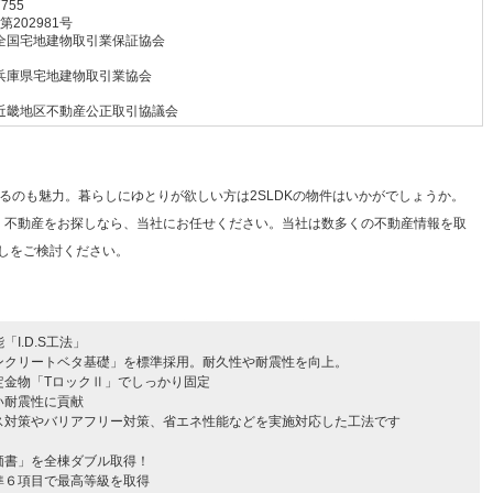
7755
 第202981号
全国宅地建物取引業保証協会
兵庫県宅地建物取引業協会
近畿地区不動産公正取引協議会
るのも魅力。暮らしにゆとりが欲しい方は2SLDKの物件はいかがでしょうか。
米。不動産をお探しなら、当社にお任せください。当社は数多くの不動産情報を取
しをご検討ください。
I.D.S工法」
ンクリートベタ基礎」を標準採用。耐久性や耐震性を向上。
定金物「TロックⅡ」でしっかり固定
い耐震性に貢献
ス対策やバリアフリー対策、省エネ性能などを実施対応した工法です
価書」を全棟ダブル取得！
準６項目で最高等級を取得