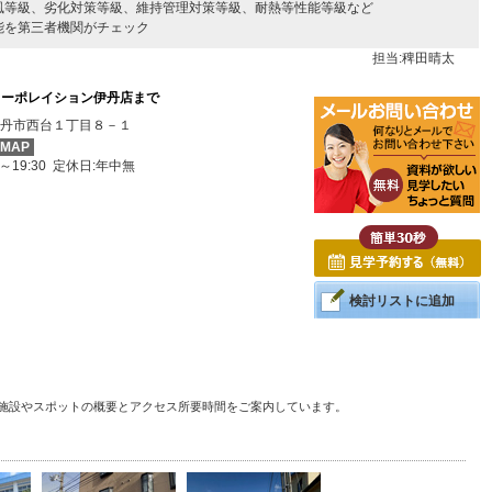
風等級、劣化対策等級、維持管理対策等級、耐熱等性能等級など
能を第三者機関がチェック
担当:稗田晴太
コーポレイション伊丹店まで
丹市西台１丁目８－１
MAP
0～19:30 定休日:年中無
検討リストに追加
る施設やスポットの概要とアクセス所要時間をご案内しています。