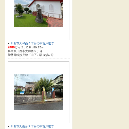
方
川西市大和西５丁目の中古戸建て
2480
万円 2ＬＤＫ /80.85㎡
兵庫県川西市大和西５丁目
能勢電鉄妙見線「山下」駅 徒歩7分
川西市丸山台２丁目の中古戸建て