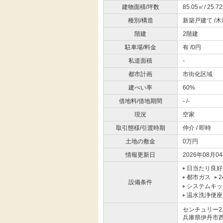
建物面積/坪数
85.05㎡/ 25.7
種別/構造
新築戸建て /木
階建
2階建
駐車場/料金
有 /0円
私道面積
-
都市計画
市街化区域
建ぺい率
60%
借地料/借地期間
- /-
現況
空家
取引態様/引渡時期
仲介 / 即時
土地の敷金
0万円
情報更新日
2026年08月0
日当たり良好
都市ガス
設備条件
システムキッ
温水洗浄便座
センチュリー2
兵庫県伊丹市