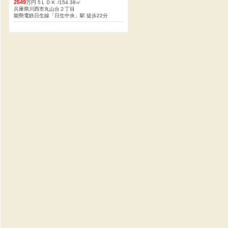
2549
万円 5ＬＤＫ /154.38㎡
兵庫県川西市丸山台２丁目
能勢電鉄日生線「日生中央」駅 徒歩22分