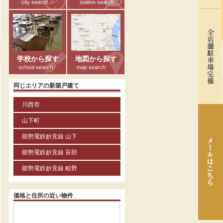
city search
station search
る
学校から探す
地図から探す
school search
map search
同じエリアの新築戸建て
川西市
山下町
能勢電鉄妙見線 山下
能勢電鉄妙見線 笹部
能勢電鉄妙見線 畦野
価格と住所の近い物件