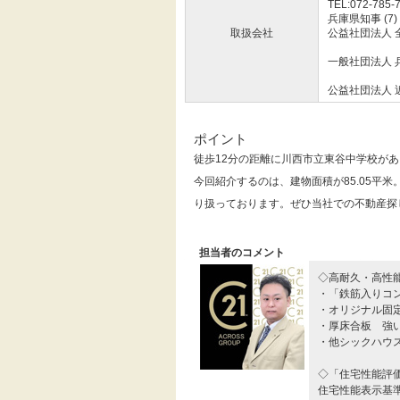
TEL:072-785-
兵庫県知事 (7)
取扱会社
公益社団法人 
一般社団法人 
公益社団法人 
ポイント
徒歩12分の距離に川西市立東谷中学校があ
今回紹介するのは、建物面積が85.05平
り扱っております。ぜひ当社での不動産探
担当者のコメント
◇高耐久・高性能「
・「鉄筋入りコ
・オリジナル固
・厚床合板 強
・他シックハウ
◇「住宅性能評
住宅性能表示基