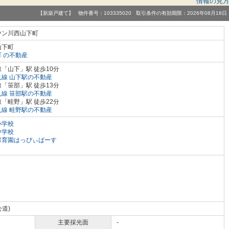
情報の見
【新築戸建て】 物件番号：103335020 取引条件の有効期限：2026年08月18日
ウン川西山下町
山下町
 の不動産
「山下」駅 徒歩10分
線 山下駅の不動産
「笹部」駅 徒歩13分
線 笹部駅の不動産
「畦野」駅 徒歩22分
線 畦野駅の不動産
小学校
中学校
保育園はっぴぃばーす
公道)
主要採光面
-