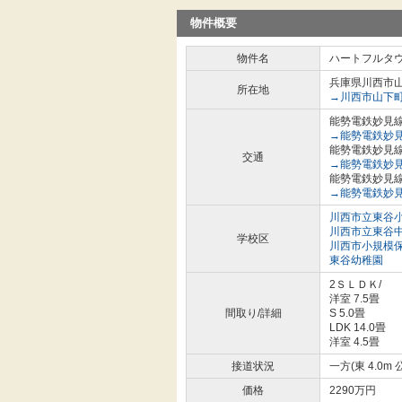
物件概要
物件名
ハートフルタ
兵庫県川西市
所在地
→川西市山下町
能勢電鉄妙見線
→能勢電鉄妙見
能勢電鉄妙見線
交通
→能勢電鉄妙見
能勢電鉄妙見線
→能勢電鉄妙見
川西市立東谷
川西市立東谷
学校区
川西市小規模
東谷幼稚園
2ＳＬＤＫ/
洋室 7.5畳
間取り/詳細
S 5.0畳
LDK 14.0畳
洋室 4.5畳
接道状況
一方(東 4.0m 
価格
2290万円