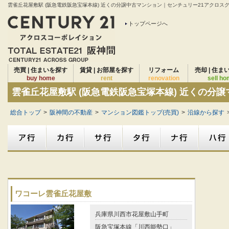
雲雀丘花屋敷駅 (阪急電鉄阪急宝塚本線) 近くの分譲中古マンション｜センチュリー21アクロスグ
トップページへ
売買 | 住まいを探す
賃貸 | お部屋を探す
リフォーム
売却 | 住ま
buy home
rent
renovation
sell h
雲雀丘花屋敷駅 (阪急電鉄阪急宝塚本線) 近くの分
総合トップ
>
阪神間の不動産
>
マンション図鑑トップ(売買)
>
沿線から探す
ワコーレ雲雀丘花屋敷
兵庫県川西市花屋敷山手町
阪急宝塚本線「川西能勢口」