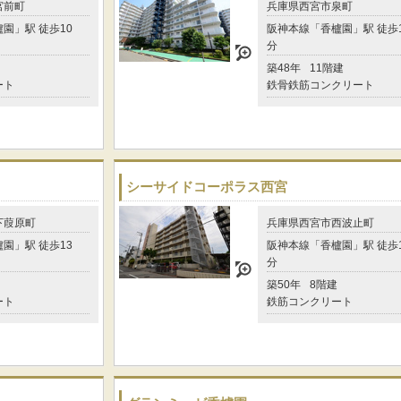
宮前町
兵庫県西宮市泉町
園」駅 徒歩10
阪神本線「香櫨園」駅 徒歩
分
築48年
11階建
ート
鉄骨鉄筋コンクリート
シーサイドコーポラス西宮
下葭原町
兵庫県西宮市西波止町
園」駅 徒歩13
阪神本線「香櫨園」駅 徒歩
分
築50年
8階建
ート
鉄筋コンクリート