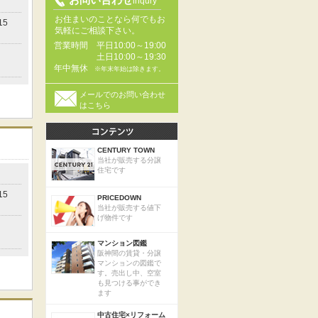
inqury
お住まいのことなら何でもお
15
気軽にご相談下さい。
営業時間
平日10:00～19:00
土日10:00～19:30
年中無休
※年末年始は除きます。
メールでのお問い合わせ
はこちら
CENTURY TOWN
当社が販売する分譲
住宅です
15
PRICEDOWN
当社が販売する値下
げ物件です
マンション図鑑
阪神間の賃貸・分譲
マンションの図鑑で
す。売出し中、空室
も見つける事ができ
ます
中古住宅×リフォーム