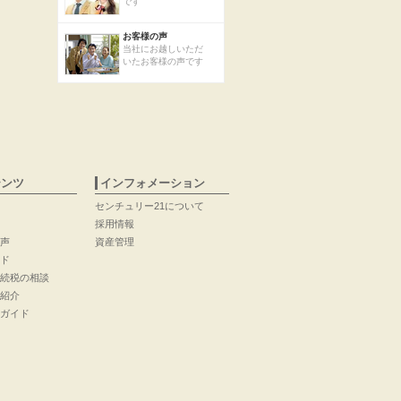
です
お客様の声
当社にお越しいただ
いたお客様の声です
テンツ
インフォメーション
センチュリー21について
採用情報
声
資産管理
ド
続税の相談
紹介
ガイド