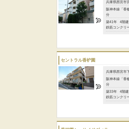
兵庫県西宮市
阪神本線「香櫨
分
築41年
4階建
鉄筋コンクリ
セントラル香枦園
兵庫県西宮市
阪神本線「香櫨
分
築33年
4階建
鉄筋コンクリ