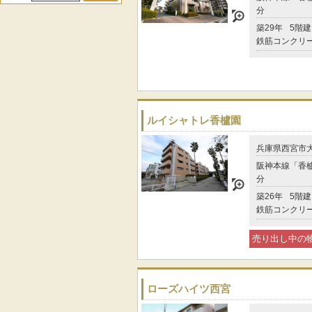
分
築29年
5階建
鉄筋コンクリ
ルイシャトレ香櫨園
兵庫県西宮市
阪神本線「香櫨
分
築26年
5階建
鉄筋コンクリ
売り出し中の
ローズハイツ西宮