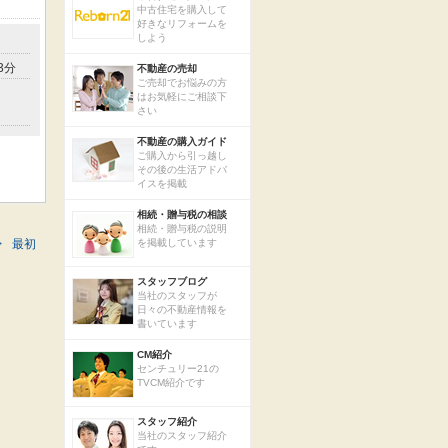
中古住宅を購入して
好きなリフォームを
しよう
3分
不動産の売却
ご売却でお悩みの方
はお気軽にご相談下
さい
不動産の購入ガイド
ご購入から引っ越し
その後の生活アドバ
イスを掲載
相続・贈与税の相談
相続・贈与税の説明
>
最初
を掲載しています
スタッフブログ
当社のスタッフが
日々の不動産情報を
書いています
CM紹介
センチュリー21の
TVCM紹介です
スタッフ紹介
当社のスタッフ紹介