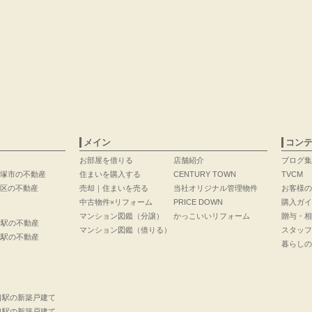
メイン
コン
お部屋を借りる
店舗紹介
ブログ集
塚市の不動産
住まいを購入する
CENTURY TOWN
TVCM
区の不動産
売却｜住まいを売る
当社オリジナル管理物件
お客様の
中古物件×リフォーム
PRICE DOWN
購入ガイ
マンション図鑑（分譲）
かっこいいリフォーム
贈与・相
口駅の不動産
マンション図鑑（借りる）
スタッフ
花駅の不動産
暮らしの
口駅の新築戸建て
口駅の新築戸建て