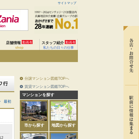
サイトマップ
動画有
動画有
店舗情報
スタッフ紹介
shop
私たちの日々の仕事
分譲マンション図鑑TOPへ
賃貸マンション図鑑TOPへ
マンションを探す
>
最初
市から探す
地図から探す
12