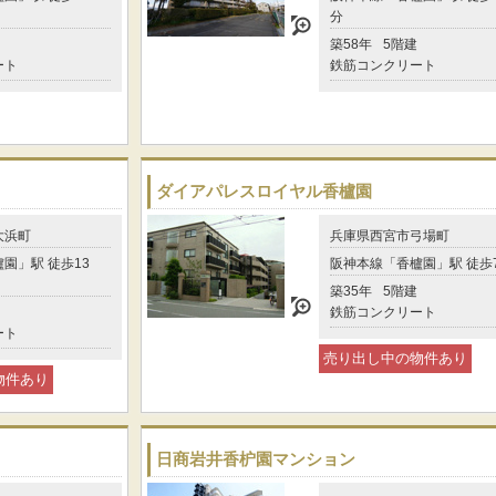
分
築58年
5階建
ート
鉄筋コンクリート
ダイアパレスロイヤル香櫨園
大浜町
兵庫県西宮市弓場町
園」駅 徒歩13
阪神本線「香櫨園」駅 徒歩
築35年
5階建
鉄筋コンクリート
ート
売り出し中の物件あり
物件あり
日商岩井香枦園マンション