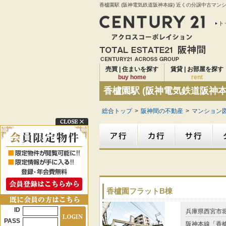
香櫨園駅 (阪神電気鉄道阪神本線) 近くの分譲中古マン
ト
売買 | 住まいを探す
賃貸 | お部屋を探す
buy home
rent
香櫨園駅 (阪神電気鉄道阪神
総合トップ
>
阪神間の不動産
>
マンション図
香櫨園フラットB棟
ID
兵庫県西宮市
PASS
阪神本線「香櫨