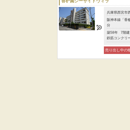
香枦園シーサイドヴィラ
兵庫県西宮市
阪神本線「香櫨
分
築58年
7階建
鉄筋コンクリ
売り出し中の