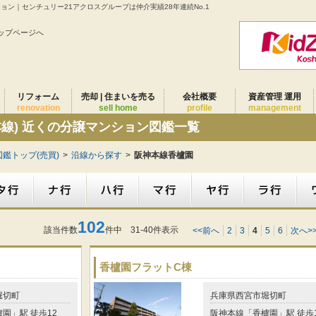
ション｜センチュリー21アクロスグループは仲介実績28年連続No.1
ップページへ
リフォーム
売却 | 住まいを売る
会社概要
資産管理 運用
renovation
sell home
profile
management
本線) 近くの分譲マンション図鑑一覧
鑑トップ(売買)
>
沿線から探す
>
阪神本線香櫨園
102
該当件数
件中 31-40件表示
<<前へ
2
3
4
5
6
次へ>
香櫨園フラットC棟
堀切町
兵庫県西宮市堀切町
園」駅 徒歩12
阪神本線「香櫨園」駅 徒歩