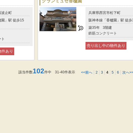
グランミュゼ香櫨園
西波止町
兵庫県西宮市松下町
園」駅 徒歩15
阪神本線「香櫨園」駅 徒歩
築35年
3階建
鉄筋コンクリート
ート
売り出し中の物件あり
物件あり
102
該当件数
件中 31-40件表示
<<前へ
2
3
4
5
6
次へ>