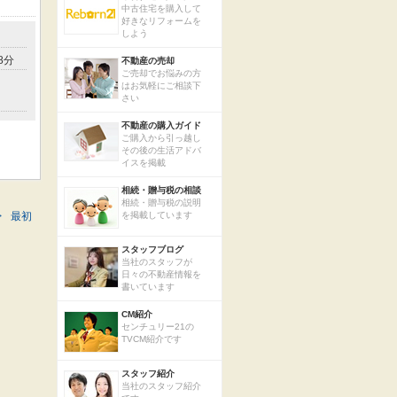
中古住宅を購入して
好きなリフォームを
しよう
8分
不動産の売却
ご売却でお悩みの方
はお気軽にご相談下
さい
不動産の購入ガイド
ご購入から引っ越し
その後の生活アドバ
イスを掲載
相続・贈与税の相談
相続・贈与税の説明
>
最初
を掲載しています
スタッフブログ
当社のスタッフが
日々の不動産情報を
書いています
CM紹介
センチュリー21の
TVCM紹介です
スタッフ紹介
当社のスタッフ紹介