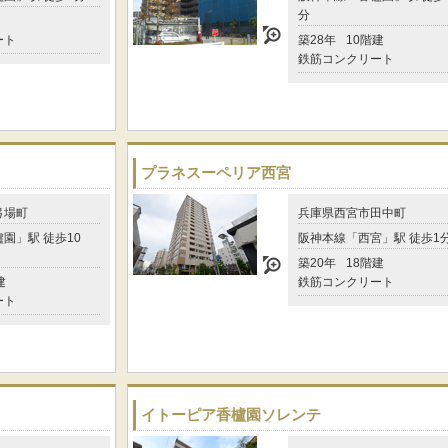
分
ート
築28年
10階建
鉄筋コンクリート
プラネスーペリア西宮
弓場町
兵庫県西宮市田中町
園」駅 徒歩10
阪神本線「西宮」駅 徒歩1
築20年
18階建
建
鉄筋コンクリート
ート
イトーピア香櫨園ソレンテ