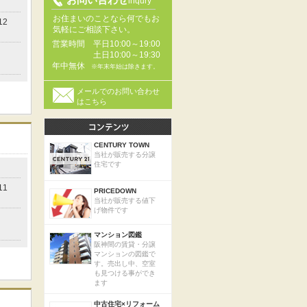
inqury
お住まいのことなら何でもお
12
気軽にご相談下さい。
営業時間
平日10:00～19:00
土日10:00～19:30
年中無休
※年末年始は除きます。
メールでのお問い合わせ
はこちら
CENTURY TOWN
当社が販売する分譲
住宅です
11
PRICEDOWN
当社が販売する値下
げ物件です
マンション図鑑
阪神間の賃貸・分譲
マンションの図鑑で
す。売出し中、空室
も見つける事ができ
ます
中古住宅×リフォーム