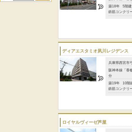
築18年
5階建
鉄筋コンクリ
ディアエスタミオ夙川レジデンス
兵庫県西宮市
阪神本線「香櫨
分
築19年
10階
鉄筋コンクリ
ロイヤルヴィーゼ芦屋