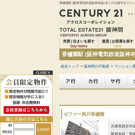
香櫨園駅 (阪神電気鉄道阪神本線) 近くの分譲中古マン
ト
売買 | 住まいを探す
賃貸 | お部屋を探す
buy home
rent
香櫨園駅 (阪神電気鉄道阪神
総合トップ
>
阪神間の不動産
>
マンション図
ゼファー夙川香櫨園
ID
兵庫県西宮市
PASS
阪神本線「香櫨