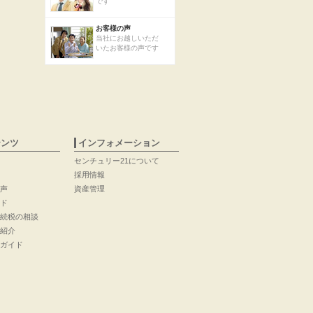
です
お客様の声
当社にお越しいただ
いたお客様の声です
テンツ
インフォメーション
センチュリー21について
採用情報
声
資産管理
ド
続税の相談
紹介
ガイド