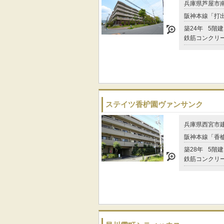
兵庫県芦屋市
阪神本線「打出
築24年
5階建
鉄筋コンクリ
ステイツ香枦園ヴァンサンク
兵庫県西宮市
阪神本線「香櫨
築28年
5階建
鉄筋コンクリ