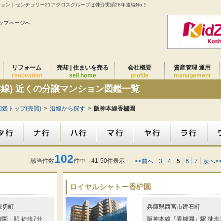
ション｜センチュリー21アクロスグループは仲介実績28年連続No.1
ップページへ
リフォーム
売却 | 住まいを売る
会社概要
資産管理 運用
renovation
sell home
profile
management
本線) 近くの分譲マンション図鑑一覧
鑑トップ(売買)
>
沿線から探す
>
阪神本線香櫨園
102
該当件数
件中 41-50件表示
<<前へ
3
4
5
6
7
次へ>
ロイヤルシャトー香枦園
堀切町
兵庫県西宮市建石町
園」駅 徒歩7分
阪神本線「香櫨園」駅 徒歩