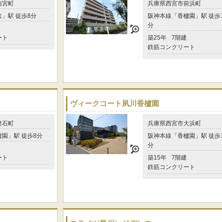
南宮町
兵庫県西宮市前浜町
」駅 徒歩8分
阪神本線「香櫨園」駅 徒歩
分
ート
築25年
7階建
鉄筋コンクリート
ヴィークコート夙川香櫨園
建石町
兵庫県西宮市大浜町
園」駅 徒歩8分
阪神本線「香櫨園」駅 徒歩
分
ート
築15年
7階建
鉄筋コンクリート