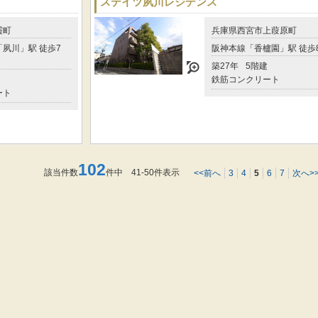
ステイツ夙川レジデンス
霞町
兵庫県西宮市上葭原町
夙川」駅 徒歩7
阪神本線「香櫨園」駅 徒歩
築27年
5階建
鉄筋コンクリート
ート
102
該当件数
件中 41-50件表示
<<前へ
3
4
5
6
7
次へ>