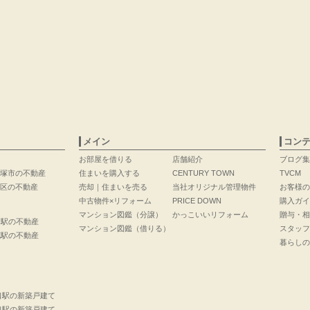
メイン
コン
お部屋を借りる
店舗紹介
ブログ集
塚市の不動産
住まいを購入する
CENTURY TOWN
TVCM
区の不動産
売却｜住まいを売る
当社オリジナル管理物件
お客様の
中古物件×リフォーム
PRICE DOWN
購入ガイ
マンション図鑑（分譲）
かっこいいリフォーム
贈与・相
口駅の不動産
マンション図鑑（借りる）
スタッフ
花駅の不動産
暮らしの
口駅の新築戸建て
口駅の新築戸建て