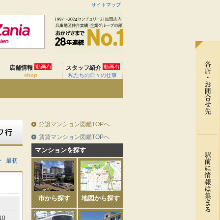
サイトマップ
動画有
動画有
店舗情報
スタッフ紹介
shop
私たちの日々の仕事
分譲マンション図鑑TOPへ
賃貸マンション図鑑TOPへ
マンションを探す
>
最初
市から探す
地図から探す
10