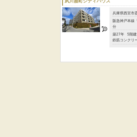
夙川霞町シティハウス
兵庫県西宮市
阪急神戸本線「
分
築27年
5階建
鉄筋コンクリ