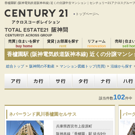
香櫨園駅 (阪神電気鉄道阪神本線) 近くの分譲中古マンション｜センチュリー21アクロスグループは
トップページへ
売買 | 住まいを探す
賃貸 | お部屋を探す
リフォーム
売却 | 住ま
buy home
rent
renovation
sell h
香櫨園駅 (阪神電気鉄道阪神本線) 近くの分譲マン
総合トップ
>
阪神間の不動産
>
マンション図鑑トップ(売買)
>
沿線から探す
102
該当件数
件中 
ネバーランド夙川香櫨園セルサス
パー
兵庫県西宮市上葭原町
阪神本線「香櫨園」駅 徒歩9分