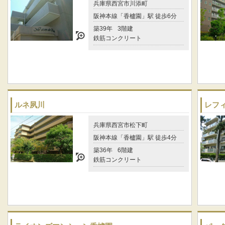
兵庫県西宮市川添町
阪神本線「香櫨園」駅 徒歩6分
築39年
3階建
鉄筋コンクリート
ルネ夙川
レフ
兵庫県西宮市松下町
阪神本線「香櫨園」駅 徒歩4分
築36年
6階建
鉄筋コンクリート