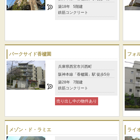
築18年
5階建
鉄筋コンクリート
パークサイド香櫨園
フォ
兵庫県西宮市川西町
阪神本線「香櫨園」駅 徒歩5分
築28年
7階建
鉄筋コンクリート
売り出し中の物件あり
メゾン・ド・ラミエ
ライ