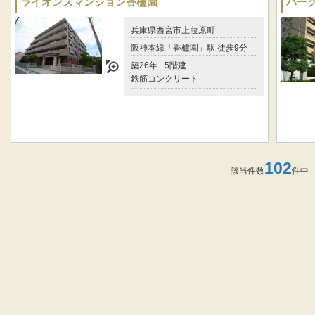
ライオンズマンション香櫨園
パー
兵庫県西宮市上葭原町
阪神本線「香櫨園」駅 徒歩9分
築26年
5階建
鉄筋コンクリート
102
該当件数
件中 