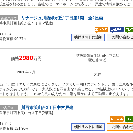
新生活を始めましょう。当社では、マイホームに相応しい一戸建て情報も数多くご
リナージュ川西緑が丘1丁目第1期 全2区画
新築戸建て
兵庫県川西市緑が丘１丁目[2階建]
4ＬＤＫ
検討リストに追加
お問い合わ
建物面積:99.77㎡
能勢電鉄日生線 日生中央駅
2980
価格
万円
駅徒歩30分
2026年 7月
木造
-
区画」：川西市エリアの新居にピッタリ。ファミリー向けのポイント、川西市立東谷
ティが充実した物件です。大人数でも不自由なく楽しめる、15帖以上のLDKです。
ートさせましょう。これから先のあなたの生活を豊かにする不動産に出会えます。
川西市美山台3丁目中古戸建
中古戸建て
兵庫県川西市美山台３丁目[2階建]
4ＬＤＫ
検討リストに追加
お問い合わ
建物面積:121.30㎡