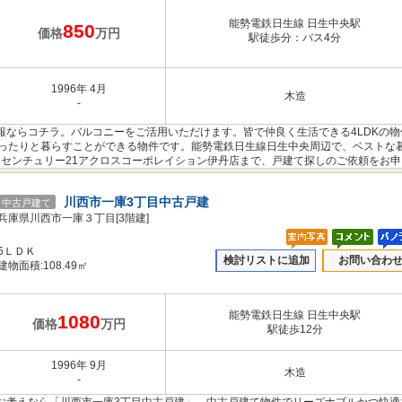
能勢電鉄日生線 日生中央駅
850
価格
万円
駅徒歩分：バス4分
1996年 4月
木造
-
報ならコチラ。バルコニーをご活用いただけます。皆で仲良く生活できる4LDKの物
でゆったりと暮らすことができる物件です。能勢電鉄日生線日生中央周辺で、ベストな
55からセンチュリー21アクロスコーポレイション伊丹店まで、戸建て探しのご依頼をお
川西市一庫3丁目中古戸建
中古戸建て
兵庫県川西市一庫３丁目[3階建]
5ＬＤＫ
検討リストに追加
お問い合わ
建物面積:108.49㎡
能勢電鉄日生線 日生中央駅
1080
価格
万円
駅徒歩12分
1996年 9月
木造
-