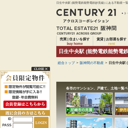
日生中央駅 (能勢電鉄能勢電鉄妙見線) にある不動産一覧
ト
売買 | 住まいを探す
賃貸 | お部屋を探す
buy home
rent
日生中央駅 (能勢電鉄能勢電
総合トップ
>
阪神間の不動産
>
日生中央駅 
各市のマンション、戸建て、土地一覧ペ
ID
PASS