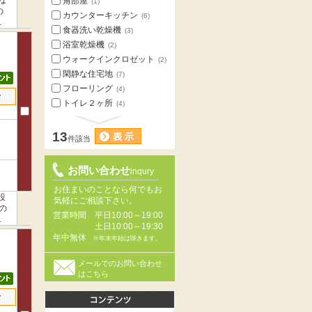
な
角部屋
(1)
の
カウンターキッチン
(6)
入
食器洗い乾燥機
(3)
浴室乾燥機
(2)
ウォークインクロゼット
(2)
閑静な住宅地
(7)
フローリング
(4)
せ
トイレ２ヶ所
(4)
13
件該当
お問い合わせ
inqury
お住まいのことなら何でもお
設
気軽にご相談下さい。
の
営業時間
平日10:00～19:00
の
土日10:00～19:30
年中無休
※年末年始は除きます。
メールでのお問い合わせ
はこちら
せ