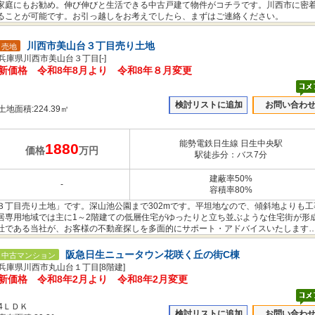
家庭にもお勧め。伸び伸びと生活できる中古戸建て物件がコチラです。川西市に密
ることが可能です。お引っ越しをお考えでしたら、まずはご連絡ください。
川西市美山台３丁目売り土地
売地
兵庫県川西市美山台３丁目[-]
新価格 令和8年8月より 令和8年８月変更
検討リストに追加
お問い合わ
土地面積:224.39㎡
能勢電鉄日生線 日生中央駅
1880
価格
万円
駅徒歩分：バス7分
建蔽率50%
-
容積率80%
３丁目売り土地」です。深山池公園まで302mです。平坦地なので、傾斜地よりも工
居専用地域では主に1～2階建ての低層住宅がゆったりと立ち並ぶような住宅街が形
社である当社が、お客様の不動産探しを多面的にサポート・アドバイスいたします
。
阪急日生ニュータウン花咲く丘の街C棟
中古マンション
兵庫県川西市丸山台１丁目[8階建]
新価格 令和8年2月より 令和8年2月変更
4ＬＤＫ
検討リストに追加
お問い合わ