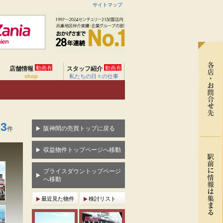
サイトマップ
動画有
動画有
店舗情報
スタッフ紹介
shop
私たちの日々の仕事
13
阪神間の売買トップに戻る
件
収益物件トップページへ移動
プライスダウントップページ
へ移動
最近見た物件
検討リスト