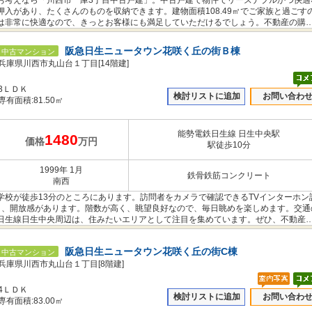
お考えなら「川西市一庫3丁目中古戸建」。中古戸建て物件でリーズナブルかつ快適
入があり、たくさんのものを収納できます。建物面積108.49㎡でご家族と過ごす
は非常に快適なので、きっとお客様にも満足していただけるでしょう。不動産の購
ださい。
阪急日生ニュータウン花咲く丘の街Ｂ棟
中古マンション
兵庫県川西市丸山台１丁目[14階建]
3ＬＤＫ
検討リストに追加
お問い合わ
専有面積:81.50㎡
能勢電鉄日生線 日生中央駅
1480
価格
万円
駅徒歩10分
1999年 1月
鉄骨鉄筋コンクリート
南西
学校が徒歩13分のところにあります。訪問者をカメラで確認できるTVインターホン
おり、開放感があります。階数が高く、眺望良好なので、毎日眺めを楽しめます。交通
日生線日生中央周辺は、住みたいエリアとして注目を集めています。ぜひ、不動産
阪急日生ニュータウン花咲く丘の街C棟
中古マンション
兵庫県川西市丸山台１丁目[8階建]
4ＬＤＫ
検討リストに追加
お問い合わ
専有面積:83.00㎡