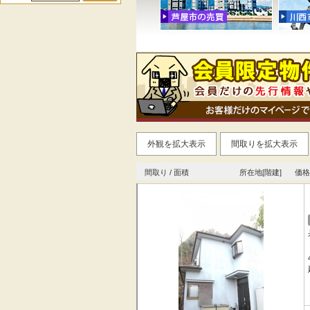
外観を拡大表示
間取りを拡大表示
間取り / 面積
所在地[階建]
価格