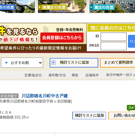
ID
ロ
PASS
検討リストに追加
まとめて資料請求
表示中物件一括チ
交通/徒歩分
築年数/方位
構造
設備条件
川辺郡猪名川町中古戸建
中古戸建て
兵庫県川辺郡猪名川町柏梨田字前ヶ谷[2階建]
4ＬＤＫ
検討リストに追加
お問い合わ
建物面積:101.25㎡