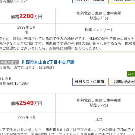
専有面積:89.31㎡
能勢電鉄日生線 日生中央駅
2280
価格
万円
駅徒歩11分
1999年 1月
鉄筋コンクリート
南
ですが、綺麗に整備されているので住み心地良好です。4LDKの物件で快適な日々を
害が少なく安全な場所です。川西市で交通の利便性の高い暮らしをするなら、能勢
やご要望などございましたら、お気軽にお問い合わせください。
川西市丸山台2丁目中古戸建
中古戸建て
兵庫県川西市丸山台２丁目[2階建]
5ＬＤＫ
検討リストに追加
お問い合わ
建物面積:154.38㎡
能勢電鉄日生線 日生中央駅
2549
価格
万円
駅徒歩22分
1999年 3月
木造
-
リアで住まいをお探しなら「川西市丸山台2丁目中古戸建」。古宮公園まで75mです
きいのが特徴です。和室8畳以上で、ファミリーと食卓を囲んでみてはどうでしょう