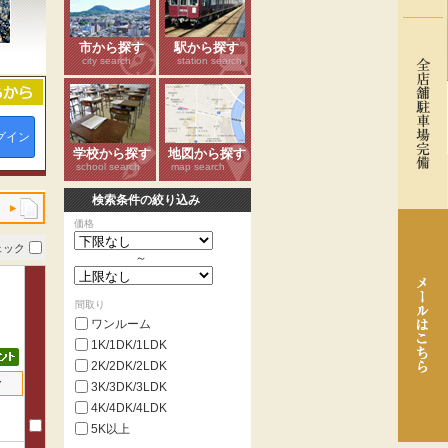
市から探す
駅から探す
city search
station search
グイン
学校から探す
地図から探す
school search
map search
検索条件の絞り込み
価格
ェック
～
間取り
ワンルーム
1K/1DK/1LDK
2K/2DK/2LDK
せ
3K/3DK/3LDK
4K/4DK/4LDK
5K以上