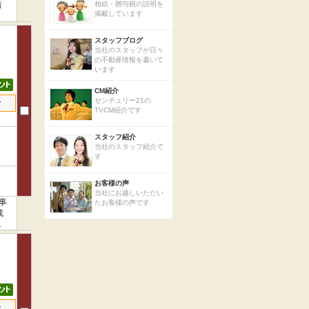
着
相続・贈与税の説明を
掲載しています
スタッフブログ
当社のスタッフが日々
の不動産情報を書いて
います
CM紹介
センチュリー21の
せ
TVCM紹介です
スタッフ紹介
当社のスタッフ紹介で
す
お客様の声
当社にお越しいただい
事
たお客様の声です
成
。
せ