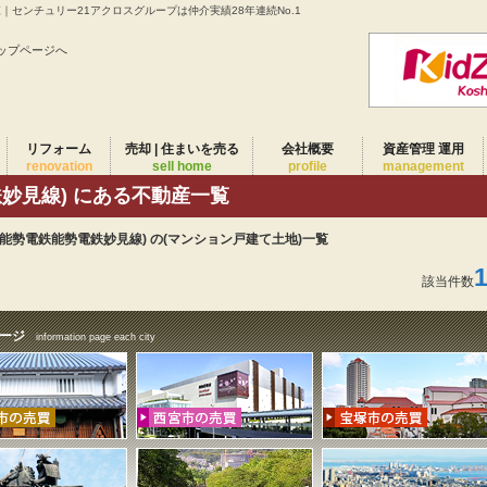
｜センチュリー21アクロスグループは仲介実績28年連続No.1
ップページへ
リフォーム
売却 | 住まいを売る
会社概要
資産管理 運用
renovation
sell home
profile
management
鉄妙見線) にある不動産一覧
(能勢電鉄能勢電鉄妙見線) の(マンション戸建て土地)一覧
該当件数
ージ
information page each city