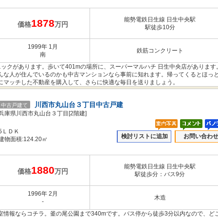
能勢電鉄日生線 日生中央駅
1878
価格
万円
駅徒歩10分
1999年 1月
鉄筋コンクリート
南
ニックがあります。歩いて401mの場所に、スーパーマルハチ 日生中央店があります
んな人が住んでいるのかも中古マンションなら事前に知れます。帰ってくるとほっ
にマッチした不動産を購入して、さらに快適な毎日を送りましょう。
川西市丸山台３丁目中古戸建
中古戸建て
兵庫県川西市丸山台３丁目[2階建]
5ＬＤＫ
検討リストに追加
お問い合わ
建物面積:124.20㎡
能勢電鉄日生線 日生中央駅
1880
価格
万円
駅徒歩分：バス9分
1996年 2月
木造
-
情報ならコチラ。釜の尾公園まで340mです。バス停から徒歩3分以内なので、ど