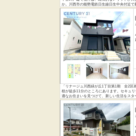
か。川西市の能勢電鉄日生線日生中央付近で
意しております。
「リナージュ川西緑が丘1丁目第1期 全2
校が徒歩11分のところにあります。セキュリ
適なお住まいを見つけて、新しい生活をスタ
ひご検討ください。