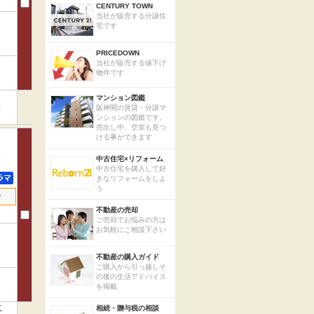
CENTURY TOWN
当社が販売する分譲住
宅です
PRICEDOWN
当社が販売する値下げ
物件です
。
マンション図鑑
と
阪神間の賃貸・分譲マ
ンションの図鑑です。
売出し中、空室も見つ
ける事ができます
中古住宅×リフォーム
中古住宅を購入して好
きなリフォームをしよ
う
せ
不動産の売却
ご売却でお悩みの方は
お気軽にご相談下さい
不動産の購入ガイド
ご購入から引っ越しそ
の後の生活アドバイス
を掲載
こ
相続・贈与税の相談