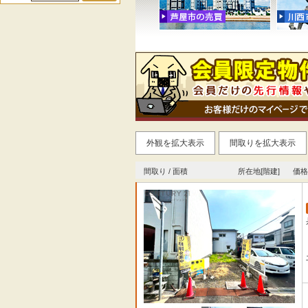
外観を拡大表示
間取りを拡大表示
間取り / 面積
所在地[階建]
価格