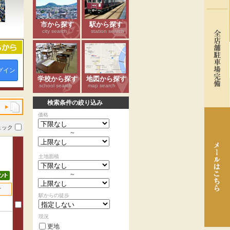
市から探す
駅から探す
city search
station search
グイン
学校から探す
地図から探す
school search
map search
検索条件の絞り込み
価格
ェック
～
土地面積
～
せ
駅からの徒歩
現況
更地