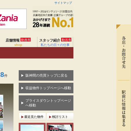
サイトマップ
動画有
動画有
店舗情報
スタッフ紹介
shop
私たちの日々の仕事
8
阪神間の売買トップに戻る
数
件
収益物件トップページへ移動
プライスダウントップページ
へ移動
最近見た物件
検討リスト