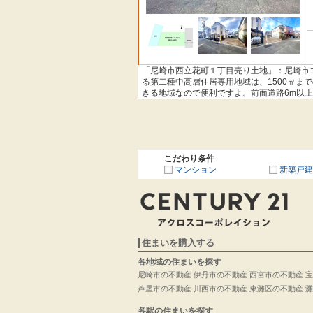
「尼崎市西立花町１丁目売り土地」：尼崎市
る第二種中高層住居専用地域は、1500㎡ま
きる地域なので便利ですよ。前面道路6m以
って不動産を探すお客様のご要望にお応えす
せをお待ちしております。
こだわり条件
マンション
新築戸建
住まいを購入する
各地域の住まいを探す
尼崎市の不動産
伊丹市の不動産
西宮市の不動産
宝
芦屋市の不動産
川西市の不動産
東灘区の不動産
灘
各駅の住まいを探す