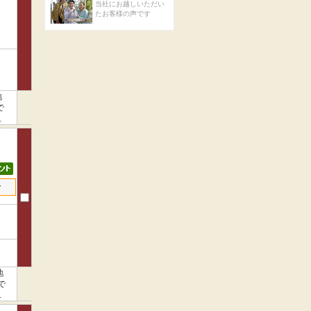
当社にお越しいただい
たお客様の声です
地
で
絡
せ
地
で
つ