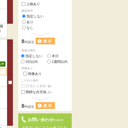
上物あり
建築条件
指定しない
あり
層
なし
情
が
8
件該当
情報公開日
指定しない
本日
3日以内
1週間以内
画像あり
せ
画像あり
こだわり条件
日当たり良好
(0)
閑静な住宅地
(1)
8
件該当
お問い合わせ
inqury
お住まいのことなら何でもお