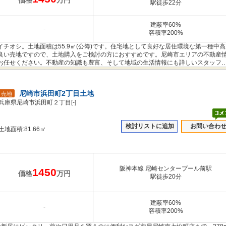
価格
万円
駅徒歩22分
建蔽率60%
-
容積率200%
チオシ。土地面積は55.9㎡(公簿)です。住宅地として良好な居住環境な第一種中高
良い売地ですので、土地購入をご検討の方におすすめです。尼崎市エリアの不動産
お任せください。不動産の知識も豊富、そして地域の生活情報にも詳しいスタッフ
尼崎市浜田町2丁目土地
売地
兵庫県尼崎市浜田町２丁目[-]
検討リストに追加
お問い合わ
土地面積:81.66㎡
阪神本線 尼崎センタープール前駅
1450
価格
万円
駅徒歩20分
建蔽率60%
-
容積率200%