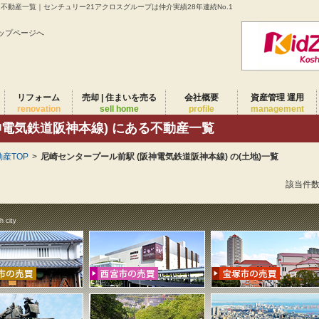
る不動産一覧｜センチュリー21アクロスグループは仲介実績28年連続No.1
ップページへ
リフォーム
売却 | 住まいを売る
会社概要
資産管理 運用
renovation
sell home
profile
management
神電気鉄道阪神本線) にある不動産一覧
産TOP
>
尼崎センタープール前駅 (阪神電気鉄道阪神本線) の(土地)一覧
該当件
h city