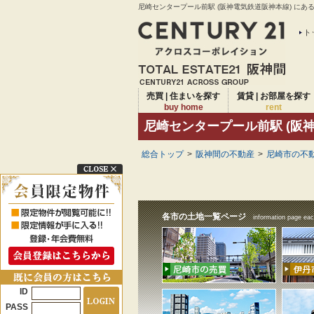
尼崎センタープール前駅 (阪神電気鉄道阪神本線) にあ
ト
売買 | 住まいを探す
賃貸 | お部屋を探す
buy home
rent
尼崎センタープール前駅 (阪
総合トップ
>
阪神間の不動産
>
尼崎市の不動
各市の土地一覧ページ
information page eac
ID
PASS