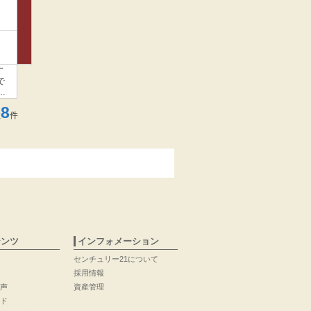
す
で
わ
わ
8
数
件
テンツ
インフォメーション
センチュリー21について
採用情報
声
資産管理
ド