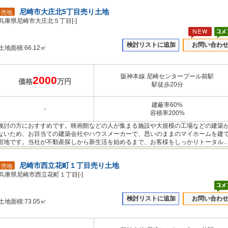
尼崎市大庄北5丁目売り土地
売地
兵庫県尼崎市大庄北５丁目[-]
検討リストに追加
お問い合わ
土地面積:66.12㎡
阪神本線 尼崎センタープール前駅
2000
価格
万円
駅徒歩20分
建蔽率60%
-
容積率200%
検討の方におすすめです。映画館などの人が集まる施設や大規模の工場などの建築
ないため、お目当ての建築会社やハウスメーカーで、思いのままのマイホームを建
坦地です。当社が不動産探しから新生活を始めるまで、お客様をしっかりトータル
求めるこだわりをお聞かせください。ご連絡をお待ちしております。
尼崎市西立花町１丁目売り土地
売地
兵庫県尼崎市西立花町１丁目[-]
検討リストに追加
お問い合わ
土地面積:73.05㎡