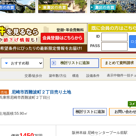
ID
ロ
PASS
検討リストに追加
まとめて資料請求
表示中物件一括チ
交通/徒歩分
築年数/方位
構造
設備条件
尼崎市西難波町２丁目売り土地
売地
兵庫県尼崎市西難波町２丁目[-]
検討リストに追加
お問い合わ
土地面積:55.90㎡
阪神本線 尼崎センタープール前駅
1450