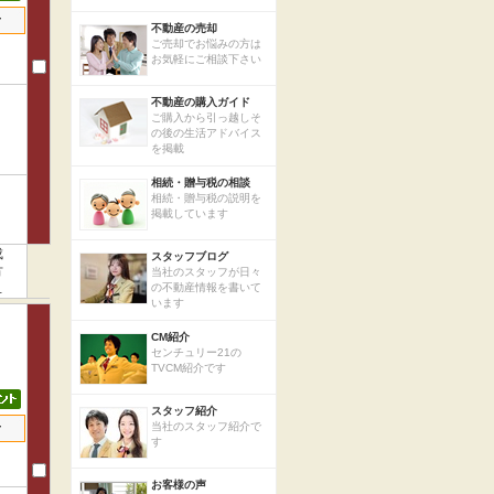
せ
不動産の売却
ご売却でお悩みの方は
お気軽にご相談下さい
不動産の購入ガイド
ご購入から引っ越しそ
の後の生活アドバイス
を掲載
相続・贈与税の相談
相続・贈与税の説明を
掲載しています
成
スタッフブログ
方
当社のスタッフが日々
ー
の不動産情報を書いて
います
CM紹介
センチュリー21の
TVCM紹介です
スタッフ紹介
せ
当社のスタッフ紹介で
す
お客様の声