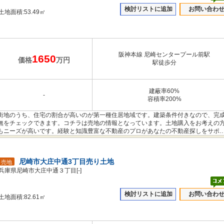
検討リストに追加
お問い合わ
土地面積:53.49㎡
阪神本線 尼崎センタープール前駅
1650
価格
万円
駅徒歩分
建蔽率60%
-
容積率200%
街地のうち、住宅の割合が高いのが第一種住居地域です。建築条件付きなので、完
無をチェックできます。コチラは売地の情報となっています。土地購入をお考えの
もニーズが高いです。経験と知識豊富な不動産のプロがあなたの不動産探しをサポ
とでも疑問や不安があれば、ぜひお気軽にお問い合わせください。
尼崎市大庄中通3丁目売り土地
売地
兵庫県尼崎市大庄中通３丁目[-]
検討リストに追加
お問い合わ
土地面積:82.61㎡