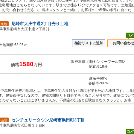
新居にピッタリ。薬や日用品を買うのに便利なスギ薬局尼崎南七松町店まで、378
住宅用地はこちらとなっています。駅までは徒歩12分でアクセス可能です。土地選
にお問い合わせください。当社スタッフと一緒に、お客様のご希望の条件に合った
尼崎市大庄中通2丁目売り土地
売地
兵庫県尼崎市大庄中通２丁目[-]
検討リストに追加
お問い合わ
土地面積:63.96㎡
阪神本線 尼崎センタープール前駅
1580
価格
万円
駅徒歩18分
建蔽率60%
-
容積率200%
一種中高層住居専用地域とは、中高層住宅の良好な住環境を守るための地域です。土地
す。建築条件なしなので、建物の間取りも自分で考えることが可能で、建築につい
でわからないことはございませんか。不動産の知識と経験豊富なスタッフが、お客
寧にサポートいたします。
センチュリータウン尼崎市浜田町3丁目
売地
兵庫県尼崎市浜田町３丁目[-]