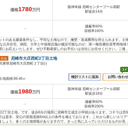
阪神本線 尼崎センタープール前駅
1780
価格
万円
駅徒歩14分
建蔽率60%
-
容積率160%
ットのある建築条件なし。平坦な土地なので、擁壁・造成費用を抑えられます。土
中規模な公共住宅、病院、大学と中規模店舗が建設可能なのが、第一種高層住居専用地域
望にお応えいたします。ぜひ不動産探しのお手伝いは当社にお任せください。ご連
尼崎市大庄西町2丁目土地
売地
兵庫県尼崎市大庄西町２丁目[-]
検討リストに追加
お問い合わ
土地面積:86.46㎡
阪神本線 尼崎センタープール前駅
1980
価格
万円
駅徒歩18分
建蔽率60%
-
容積率200%
町2丁目土地」です。徒歩6分の場所に尼崎市立成文小学校があります。コチラは売
方は是非。安心の前面道路6m以上の条件を備えております。これから新しいエリア
ましょう。多くの土地情報がありますので、きっと気に入っていただけるものが見