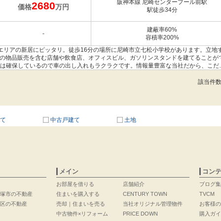
阪神本線 尼崎センタープール前駅
2680
価格
万円
駅徒歩34分
建蔽率60%
-
容積率200%
エリアの新居にピッタリ。徒歩16分の場所に尼崎市立七松小学校があります。立地
での物品販売を含む店舗や飲食店、オフィスビル、ガソリンスタンドを建てることが
上は確保しているので車の出し入れもラクラクです。情報量豊富な当社だから、こだ
ることが可能です。ぜひお客様の住まい探しをお手伝いさせてください。お問い合
該当件
て
中古戸建て
土地
メイン
コン
お部屋を借りる
店舗紹介
ブログ集
塚市の不動産
住まいを購入する
CENTURY TOWN
TVCM
区の不動産
売却｜住まいを売る
当社オリジナル管理物件
お客様の
中古物件×リフォーム
PRICE DOWN
購入ガイ