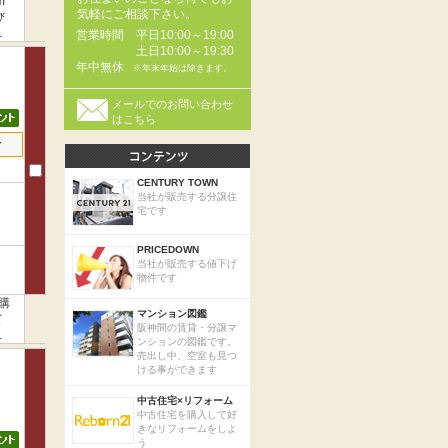
m
気軽にご相談下さい。
び
土
営業時間
平日10:00～19:00
土日10:00～19:30
年中無休
※年末年始は除きます。
メールでのお問い合わせ
はこちら
せ
CENTURY TOWN
当社が販売する分譲住
宅です
PRICEDOWN
当社が販売する値下げ
物件です
購
マンション図鑑
て
阪神間の賃貸・分譲マ
様
ンションの図鑑です。
売出し中、空室も見つ
ける事ができます
中古住宅×リフォーム
中古住宅を購入して好
きなリフォームをしよ
う