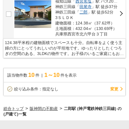
福知山線「
西宮名塩
」駅 バス20分 「北六甲台鍋倉公園前」 停歩3分
神鉄三田線「
田尾寺
」駅 徒歩37分
神鉄三田線「
二郎
」駅 徒歩52分
3ＳＬＤＫ
建物面積：124.38㎡（37.62坪）
土地面積：432.04㎡（130.69坪）
兵庫県西宮市北六甲台３丁目
124.38平米程の建物面積でスペースも十分。自転車をよく使う主
婦の方にとってうれしいのが平坦地です。ゆったりとしたくつろ
ぎの空間のある、3LDKの物件です。お子様のいるご家庭にもお勧
め。伸び伸びと生活できる中古戸建て物件がコチラです。住み良
い環境が整っている西宮市で新生活を始めるのであれば、当社で
不動産探しを行ってください。まずはお問い合わせからお待ちし
10
1～10
該当物件数
件
件を表示
ております。
変更
絞り込み条件：
指定なし
>
>
総合トップ
阪神間の不動産
二郎駅 (神戸電鉄神鉄三田線) の
(戸建て)一覧