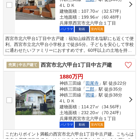
4ＬＤＫ
建物面積：107.70㎡（32.57坪）
土地面積：199.96㎡（60.48坪）
兵庫県西宮市北六甲台１丁目
パノラマ
動画
室内写真
西宮市北六甲台1丁目中古戸建：福知山線西宮名塩駅にも近くて便
利。西宮市立北六甲台小学校まで徒歩5分。子どもを安心して学校
に通わせたいファミリーにおすすめです。60坪以上の土地を持つ
物件です。お子様にも優しい平坦地での生活はいかがでしょう
か。福知山線西宮名塩周辺の住まい探しはお任せください。不動
西宮市北六甲台1丁目中古戸建
売買 | 中古戸建て
産情報だけではなく、地域情報についてのご質問なども承ってお
ります。
1880万円
神鉄三田線「
田尾寺
」駅 徒歩22分
神鉄三田線「
二郎
」駅 徒歩35分
神鉄三田線「
岡場
」駅 徒歩38分
4ＬＤＫ
建物面積：114.27㎡（34.56坪）
土地面積：232.20㎡（70.24坪）
兵庫県西宮市北六甲台１丁目
パノラマ
動画
室内写真
こだわりポイント満載の西宮市北六甲台1丁目中古戸建。こちらは