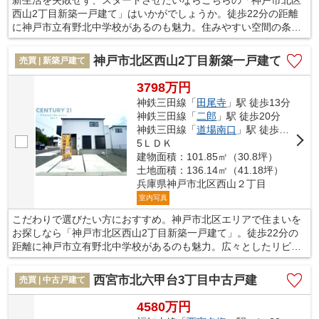
西山2丁目新築一戸建て」はいかがでしょうか。徒歩22分の距離
に神戸市立有野北中学校があるのも魅力。住みやすい空間の条件
の1つに前面道路が6m以上あるところを入れてみては。駅まで歩
いて行くことのできる、駅徒歩13分の物件です。神戸市北区での
神戸市北区西山2丁目新築一戸建て
売買 | 新築戸建て
住まい探しをサポート致します。ご希望の条件などがお決まりな
ら、当社スタッフまで是非お伝えください。お問い合わせをお待
3798万円
ちしております。
神鉄三田線「
田尾寺
」駅 徒歩13分
神鉄三田線「
二郎
」駅 徒歩20分
神鉄三田線「
道場南口
」駅 徒歩29分
5ＬＤＫ
建物面積：101.85㎡（30.8坪）
土地面積：136.14㎡（41.18坪）
兵庫県神戸市北区西山２丁目
室内写真
こだわりで選びたい方におすすめ。神戸市北区エリアで住まいを
お探しなら「神戸市北区西山2丁目新築一戸建て」。徒歩22分の
距離に神戸市立有野北中学校があるのも魅力。広々としたリビン
グに充実設備のキッチンを備えた5LDK。建物面積101.85平米で
広々している物件です。不動産について何かご不明な点などがご
西宮市北六甲台3丁目中古戸建
売買 | 中古戸建て
ざいましたら、神戸市北区に強い当社スタッフへとお問い合わせ
ください。しっかりとお応え致します。
4580万円