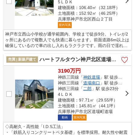
5ＬＤＫ
建物面積：106.40㎡（32.18坪）
土地面積：152.92㎡（46.25坪）
兵庫県神戸市北区西山２丁目
室内写真
神戸市立西山小学校が通学範囲内、学校まで徒歩9分。トイレが2
ヶ所にあるので複数人でも快適に暮らせます。前面道路6m以上は
確保しているので車の出し入れもラクラクです。雨の日で濡れた
上着や傘もすぐに乾燥できる、浴室乾燥機付きの物件です。当社
スタッフは不動産に詳しく、地域にも精通しているので、住まい
ハートフルタウン神戸北区道場町道場 全5区画
売買 | 新築戸建て
探しに役立つこと間違いありません。まずはお気軽にご連絡くだ
さい。
3190万円
神鉄三田線「
神鉄道場
」駅 徒歩11分
神鉄三田線「
道場南口
」駅 徒歩16分
神鉄三田線「
二郎
」駅 徒歩23分
4ＬＤＫ
建物面積：97.71㎡（29.55坪）
土地面積：145.81㎡（44.1坪）
兵庫県神戸市北区道場町道場
動画
室内写真
◇高耐久・高性能「I.D.S工法」
・「鉄筋入りコンクリートベタ基礎」を標準採用。耐久性や耐震