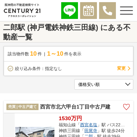
二郎駅 (神戸電鉄神鉄三田線) にある不
動産一覧
10
1～10
該当物件数
件
件を表示
変更
絞り込み条件：
指定なし
西宮市北六甲台1丁目中古戸建
売買 | 中古戸建て
1530万円
福知山線「
西宮名塩
」駅 バス22分 「北六甲台天上公園前」 停歩2分
神鉄三田線「
田尾寺
」駅 徒歩24分
神鉄三田線「
二郎
」駅 徒歩39分