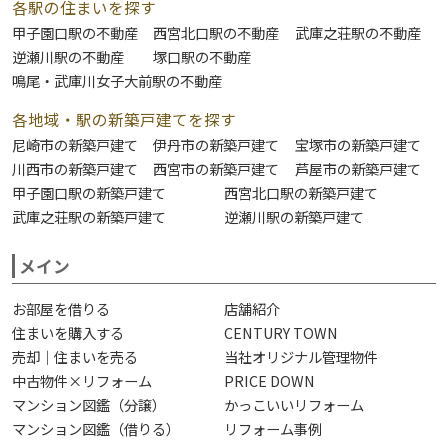
各駅の住まいを探す
甲子園口駅の不動産
西宮北口駅の不動産
武庫之荘駅の不動産
逆瀬川駅の不動産
塚口駅の不動産
鳴尾・武庫川女子大前駅の不動産
各地域・駅の新築戸建てを探す
尼崎市の新築戸建て
伊丹市の新築戸建て
宝塚市の新築戸建て
川西市の新築戸建て
西宮市の新築戸建て
芦屋市の新築戸建て
甲子園口駅の新築戸建て
西宮北口駅の新築戸建て
武庫之荘駅の新築戸建て
逆瀬川駅の新築戸建て
メイン
お部屋を借りる
店舗紹介
住まいを購入する
CENTURY TOWN
売却｜住まいを売る
当社オリジナル管理物件
中古物件×リフォーム
PRICE DOWN
マンション図鑑（分譲）
かっこいいリフォーム
マンション図鑑（借りる）
リフォーム事例