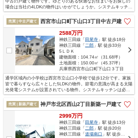
中古の戸建て物件です。ゆとりのある快適なお住まいをお探しの
場合は当社の4LDKの物件はいかがでしょうか。システムキッチン
は使いやすく汚れにくいのでご好評です。住み良い環境が整って
いる西宮市で新生活を始めるのであれば、当社で不動産探しを行
西宮市山口町下山口3丁目中古戸建
売買 | 中古戸建て
ってください。まずはお問い合わせからお待ちしております。
2588万円
神鉄三田線「
田尾寺
」駅 徒歩18分
神鉄三田線「
二郎
」駅 徒歩33分
5ＬＤＫ
建物面積：104.74㎡（31.68坪）
土地面積：150.00㎡（45.37坪）
兵庫県西宮市山口町下山口３丁目
通学区域内の小学校は西宮市立山口小学校で徒歩12分です。家族
皆で暮らすなら広々とした5LDKの物件。節電の意識が高まる太陽
光発電システムが設置されている物件。システムキッチンは必要
な物が組み込まれているため、すぐ調理できます。一戸建てを探
すのであれば、当社スタッフがお手伝いいたします。西宮市の神
神戸市北区西山2丁目新築一戸建て
売買 | 新築戸建て
鉄三田線田尾寺周辺にある不動産のことならお任せ下さい。
2999万円
神鉄三田線「
田尾寺
」駅 徒歩13分
神鉄三田線「
二郎
」駅 徒歩20分
神鉄三田線「
道場南口
」駅 徒歩29分