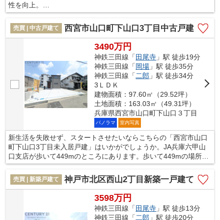
性を向上。
・オリジナル固定金物「TロックⅡ」でしっかり固定
・厚床合板 強い耐震性に貢献
西宮市山口町下山口3丁目中古戸建
売買 | 中古戸建て
・他シックハウス対策やバリアフリー対策、省エネ性能などを実
施対応した工法です
3490万円
神鉄三田線「
田尾寺
」駅 徒歩19分
◇「住宅性能評価書」を全棟ダブル取得！
神鉄三田線「
岡場
」駅 徒歩35分
住宅性能表示基準６項目で最高等級を取得
神鉄三田線「
二郎
」駅 徒歩34分
・耐震等級、耐風等級、劣化対策等級、維持管理対策等級、耐熱
3ＬＤＫ
等性能等級など
建物面積：97.60㎡（29.52坪）
安心の住まい性能を第三者機関がチェック
土地面積：163.03㎡（49.31坪）
兵庫県西宮市山口町下山口３丁目
パノラマ
室内写真
新生活を失敗せず、スタートさせたいならこちらの「西宮市山口
町下山口3丁目未入居戸建」はいかがでしょうか。JA兵庫六甲山
口支店が歩いて449mのところにあります。歩いて449mの場所
に、JA兵庫六甲 農協市場館 彩菜やまぐちがあります。TVインタ
ーホン付きでお子様のお留守番も安心です。不動産のことは当社
神戸市北区西山2丁目新築一戸建て
売買 | 新築戸建て
にお任せ下さい。お客様のご希望に適った不動産をお探しいたし
ます。ぜひ当社の利用をご検討くださいませ。お問い合わせをお
3598万円
待ちしております。
神鉄三田線「
田尾寺
」駅 徒歩13分
神鉄三田線「
二郎
」駅 徒歩20分