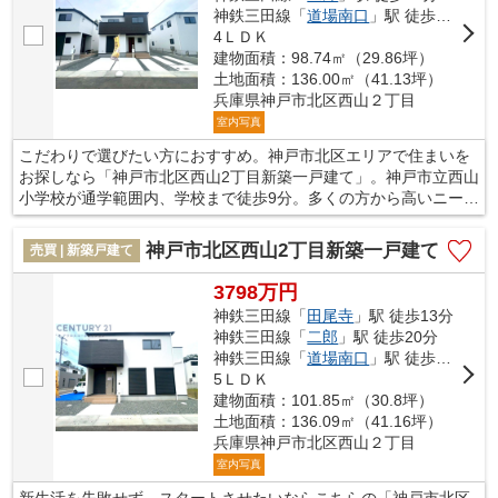
神鉄三田線「
道場南口
」駅 徒歩29分
4ＬＤＫ
建物面積：98.74㎡（29.86坪）
土地面積：136.00㎡（41.13坪）
兵庫県神戸市北区西山２丁目
室内写真
こだわりで選びたい方におすすめ。神戸市北区エリアで住まいを
お探しなら「神戸市北区西山2丁目新築一戸建て」。神戸市立西山
小学校が通学範囲内、学校まで徒歩9分。多くの方から高いニーズ
のある、内装もピカピカの新築戸建ての物件です。2駅利用できる
場所にあるので利便性が高いです。帰りたくなる我が家を見つけ
神戸市北区西山2丁目新築一戸建て
売買 | 新築戸建て
ませんか。素敵な土地を見つけて、快適な生活を始めましょう。
ぜひ当社のオススメする土地をご検討ください。
3798万円
神鉄三田線「
田尾寺
」駅 徒歩13分
神鉄三田線「
二郎
」駅 徒歩20分
神鉄三田線「
道場南口
」駅 徒歩29分
5ＬＤＫ
建物面積：101.85㎡（30.8坪）
土地面積：136.09㎡（41.16坪）
兵庫県神戸市北区西山２丁目
室内写真
新生活を失敗せず、スタートさせたいならこちらの「神戸市北区