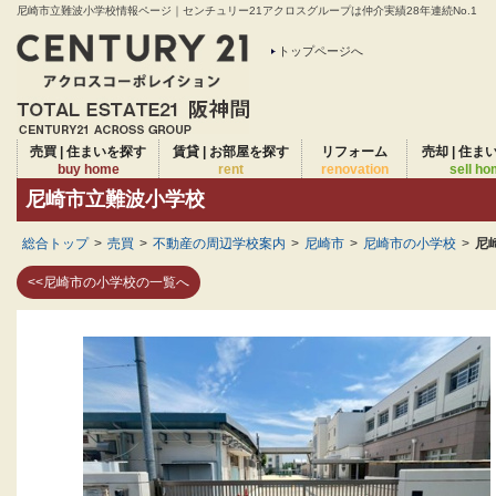
尼崎市立難波小学校情報ページ｜センチュリー21アクロスグループは仲介実績28年連続No.1
トップページへ
売買 | 住まいを探す
賃貸 | お部屋を探す
リフォーム
売却 | 住ま
buy home
rent
renovation
sell h
尼崎市立難波小学校
総合トップ
>
売買
>
不動産の周辺学校案内
>
尼崎市
>
尼崎市の小学校
>
尼
<<尼崎市の小学校の一覧へ