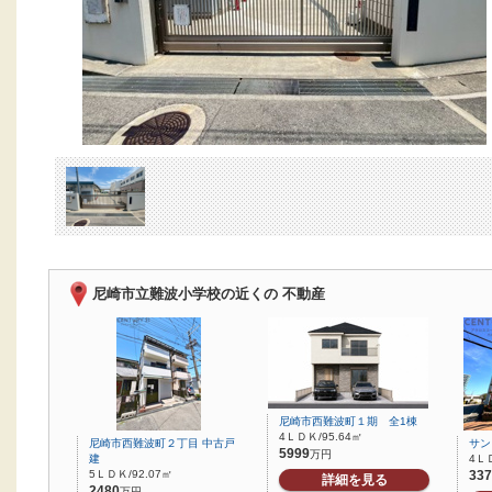
尼崎市立難波小学校の近くの 不動産
尼崎市西難波町１期 全1棟
4ＬＤＫ/95.64㎡
尼崎市西難波町２丁目 中古戸
サン
5999
万円
建
4ＬＤ
5ＬＤＫ/92.07㎡
337
詳細を見る
2480
万円