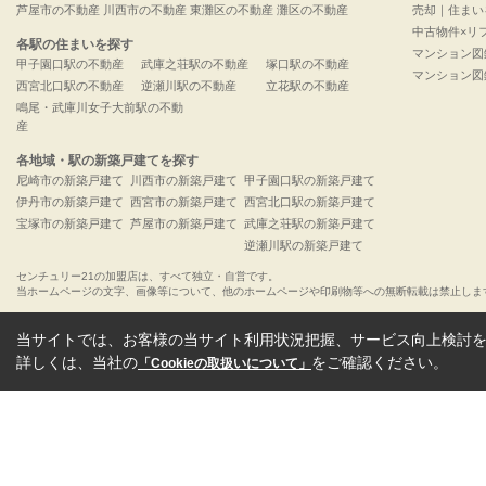
芦屋市の不動産
川西市の不動産
東灘区の不動産
灘区の不動産
売却｜住まい
中古物件×リ
各駅の住まいを探す
マンション図
甲子園口駅の不動産
武庫之荘駅の不動産
塚口駅の不動産
マンション図
西宮北口駅の不動産
逆瀬川駅の不動産
立花駅の不動産
鳴尾・武庫川女子大前駅の不動
産
各地域・駅の新築戸建てを探す
尼崎市の新築戸建て
川西市の新築戸建て
甲子園口駅の新築戸建て
伊丹市の新築戸建て
西宮市の新築戸建て
西宮北口駅の新築戸建て
宝塚市の新築戸建て
芦屋市の新築戸建て
武庫之荘駅の新築戸建て
逆瀬川駅の新築戸建て
センチュリー21の加盟店は、すべて独立・自営です。
当ホームページの文字、画像等について、他のホームページや印刷物等への無断転載は禁止しま
当サイトでは、お客様の当サイト利用状況把握、サービス向上検討を目
詳しくは、当社の
をご確認ください。
「Cookieの取扱いについて」