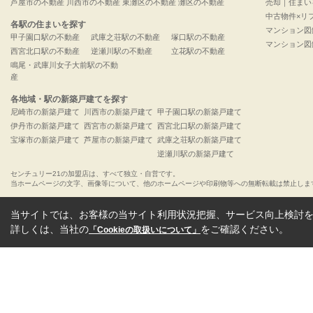
芦屋市の不動産
川西市の不動産
東灘区の不動産
灘区の不動産
売却｜住まい
中古物件×リ
各駅の住まいを探す
マンション図
甲子園口駅の不動産
武庫之荘駅の不動産
塚口駅の不動産
マンション図
西宮北口駅の不動産
逆瀬川駅の不動産
立花駅の不動産
鳴尾・武庫川女子大前駅の不動
産
各地域・駅の新築戸建てを探す
尼崎市の新築戸建て
川西市の新築戸建て
甲子園口駅の新築戸建て
伊丹市の新築戸建て
西宮市の新築戸建て
西宮北口駅の新築戸建て
宝塚市の新築戸建て
芦屋市の新築戸建て
武庫之荘駅の新築戸建て
逆瀬川駅の新築戸建て
センチュリー21の加盟店は、すべて独立・自営です。
当ホームページの文字、画像等について、他のホームページや印刷物等への無断転載は禁止しま
当サイトでは、お客様の当サイト利用状況把握、サービス向上検討を目
詳しくは、当社の
をご確認ください。
「Cookieの取扱いについて」