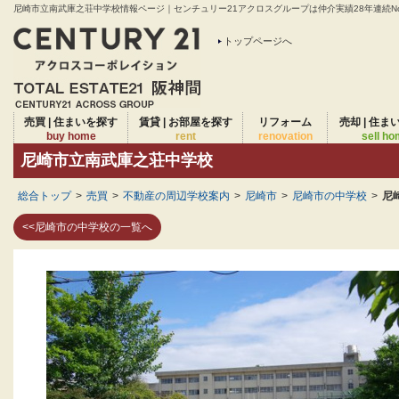
尼崎市立南武庫之荘中学校情報ページ｜センチュリー21アクロスグループは仲介実績28年連続No
トップページへ
売買 | 住まいを探す
賃貸 | お部屋を探す
リフォーム
売却 | 住ま
buy home
rent
renovation
sell h
尼崎市立南武庫之荘中学校
総合トップ
>
売買
>
不動産の周辺学校案内
>
尼崎市
>
尼崎市の中学校
>
尼
<<尼崎市の中学校の一覧へ