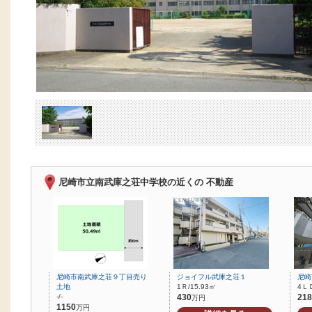
尼崎市立南武庫之荘中学校の近くの 不動産
尼崎市南武庫之荘９丁目売り
ジョイフル武庫之荘１
尼崎
土地
1Ｒ/15.93㎡
4ＬＤ
-/-
430
218
万円
1150
万円