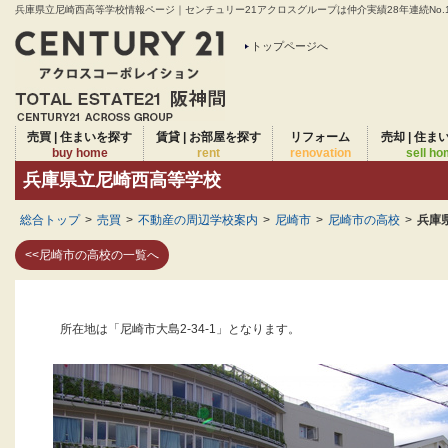
兵庫県立尼崎西高等学校情報ページ｜センチュリー21アクロスグループは仲介実績28年連続No.
トップページへ
売買 | 住まいを探す
賃貸 | お部屋を探す
リフォーム
売却 | 住ま
buy home
rent
renovation
sell h
兵庫県立尼崎西高等学校
総合トップ
>
売買
>
不動産の周辺学校案内
>
尼崎市
>
尼崎市の高校
>
兵庫
<<尼崎市の高校の一覧へ
所在地は「尼崎市大島2-34-1」となります。