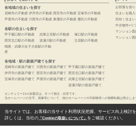
お部屋を借り
各地域の住まいを探す
尼崎市の不動産
伊丹市の不動産
西宮市の不動産
宝塚市の不動産
住まいを購入
芦屋市の不動産
川西市の不動産
東灘区の不動産
灘区の不動産
売却｜住まい
中古物件×リ
各駅の住まいを探す
マンション図
甲子園口駅の不動産
武庫之荘駅の不動産
塚口駅の不動産
マンション図
西宮北口駅の不動産
逆瀬川駅の不動産
立花駅の不動産
鳴尾・武庫川女子大前駅の不動
産
各地域・駅の新築戸建てを探す
尼崎市の新築戸建て
川西市の新築戸建て
甲子園口駅の新築戸建て
伊丹市の新築戸建て
西宮市の新築戸建て
西宮北口駅の新築戸建て
宝塚市の新築戸建て
芦屋市の新築戸建て
武庫之荘駅の新築戸建て
逆瀬川駅の新築戸建て
センチュリー21の加盟店は、すべて独立・自営です。
当ホームページの文字、画像等について、他のホームページや印刷物等への無断転載は禁止しま
当サイトでは、お客様の当サイト利用状況把握、サービス向上検討を目
詳しくは、当社の
をご確認ください。
「Cookieの取扱いについて」