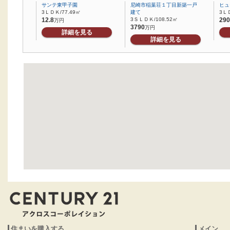
サンテ東甲子園
尼崎市稲葉荘１丁目新築一戸
ヒュ
3ＬＤＫ/77.49㎡
建て
3ＬＤ
12.8
3ＳＬＤＫ/108.52㎡
290
万円
3790
万円
詳細を見る
詳細を見る
住まいを購入する
メイン