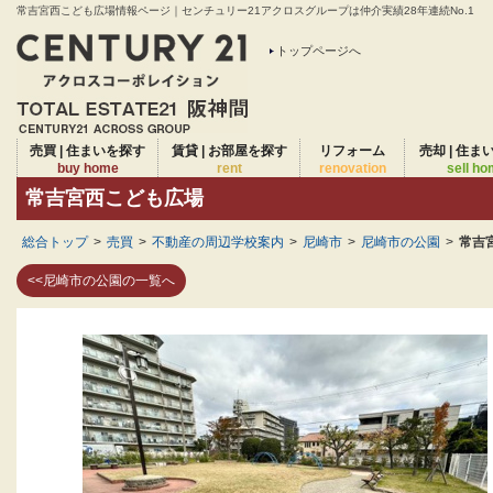
常吉宮西こども広場情報ページ｜センチュリー21アクロスグループは仲介実績28年連続No.1
トップページへ
売買 | 住まいを探す
賃貸 | お部屋を探す
リフォーム
売却 | 住ま
buy home
rent
renovation
sell h
常吉宮西こども広場
総合トップ
>
売買
>
不動産の周辺学校案内
>
尼崎市
>
尼崎市の公園
>
常吉
<<尼崎市の公園の一覧へ