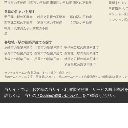
芦屋市の不動産
川西市の不動産
東灘区の不動産
灘区の不動産
売却｜住まい
中古物件×リ
各駅の住まいを探す
マンション図
甲子園口駅の不動産
武庫之荘駅の不動産
塚口駅の不動産
マンション図
西宮北口駅の不動産
逆瀬川駅の不動産
立花駅の不動産
鳴尾・武庫川女子大前駅の不動
産
各地域・駅の新築戸建てを探す
尼崎市の新築戸建て
川西市の新築戸建て
甲子園口駅の新築戸建て
伊丹市の新築戸建て
西宮市の新築戸建て
西宮北口駅の新築戸建て
宝塚市の新築戸建て
芦屋市の新築戸建て
武庫之荘駅の新築戸建て
逆瀬川駅の新築戸建て
センチュリー21の加盟店は、すべて独立・自営です。
当ホームページの文字、画像等について、他のホームページや印刷物等への無断転載は禁止しま
当サイトでは、お客様の当サイト利用状況把握、サービス向上検討を目
詳しくは、当社の
をご確認ください。
「Cookieの取扱いについて」