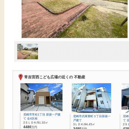
常吉宮西こども広場の近くの 不動産
尼崎市常松1丁目 新築一戸建
尼崎市武庫豊町３丁目新築一
尼崎
て 全4区画
戸建て
て 
2ＳＬＤＫ/91.32㎡
3ＬＤＫ/94.45㎡
2Ｓ
4480
万円
3480
428
万円