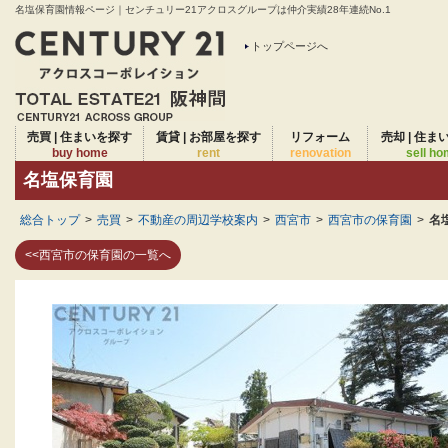
名塩保育園情報ページ｜センチュリー21アクロスグループは仲介実績28年連続No.1
トップページへ
売買 | 住まいを探す
賃貸 | お部屋を探す
リフォーム
売却 | 住ま
buy home
rent
renovation
sell h
名塩保育園
総合トップ
>
売買
>
不動産の周辺学校案内
>
西宮市
>
西宮市の保育園
>
名
<<西宮市の保育園の一覧へ