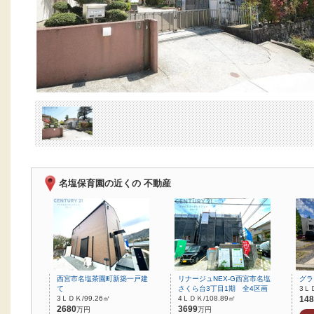
名塩保育園の近くの 不動産
西宮市名塩茶園町新築一戸建
リナージュNEX-G西宮市名塩
グラ
て
さくら台3丁目1期 全4区画
3ＬＤ
3ＬＤＫ/99.26㎡
4ＬＤＫ/108.89㎡
148
2680
3699
万円
万円