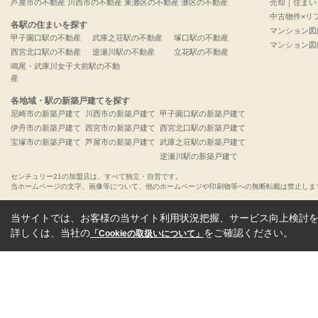
芦屋市の不動産
川西市の不動産
東灘区の不動産
灘区の不動産
売却｜住まい
中古物件×リ
各駅の住まいを探す
マンション図
甲子園口駅の不動産
武庫之荘駅の不動産
塚口駅の不動産
マンション図
西宮北口駅の不動産
逆瀬川駅の不動産
立花駅の不動産
鳴尾・武庫川女子大前駅の不動
産
各地域・駅の新築戸建てを探す
尼崎市の新築戸建て
川西市の新築戸建て
甲子園口駅の新築戸建て
伊丹市の新築戸建て
西宮市の新築戸建て
西宮北口駅の新築戸建て
宝塚市の新築戸建て
芦屋市の新築戸建て
武庫之荘駅の新築戸建て
逆瀬川駅の新築戸建て
センチュリー21の加盟店は、すべて独立・自営です。
当ホームページの文字、画像等について、他のホームページや印刷物等への無断転載は禁止しま
当サイトでは、お客様の当サイト利用状況把握、サービス向上検討を目
詳しくは、当社の
をご確認ください。
「Cookieの取扱いについて」