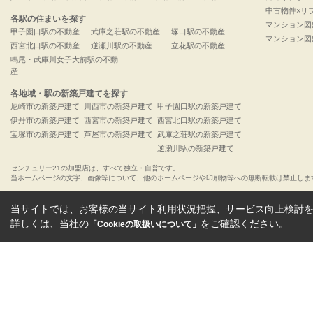
中古物件×リ
各駅の住まいを探す
マンション図
甲子園口駅の不動産
武庫之荘駅の不動産
塚口駅の不動産
マンション図
西宮北口駅の不動産
逆瀬川駅の不動産
立花駅の不動産
鳴尾・武庫川女子大前駅の不動
産
各地域・駅の新築戸建てを探す
尼崎市の新築戸建て
川西市の新築戸建て
甲子園口駅の新築戸建て
伊丹市の新築戸建て
西宮市の新築戸建て
西宮北口駅の新築戸建て
宝塚市の新築戸建て
芦屋市の新築戸建て
武庫之荘駅の新築戸建て
逆瀬川駅の新築戸建て
センチュリー21の加盟店は、すべて独立・自営です。
当ホームページの文字、画像等について、他のホームページや印刷物等への無断転載は禁止しま
当サイトでは、お客様の当サイト利用状況把握、サービス向上検討を目
詳しくは、当社の
をご確認ください。
「Cookieの取扱いについて」