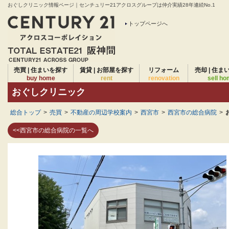
おぐしクリニック情報ページ｜センチュリー21アクロスグループは仲介実績28年連続No.1
トップページへ
売買 | 住まいを探す
賃貸 | お部屋を探す
リフォーム
売却 | 住ま
buy home
rent
renovation
sell h
おぐしクリニック
総合トップ
>
売買
>
不動産の周辺学校案内
>
西宮市
>
西宮市の総合病院
>
<<西宮市の総合病院の一覧へ