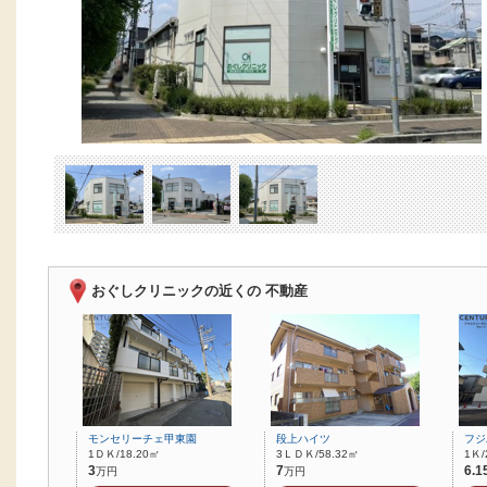
おぐしクリニックの近くの 不動産
モンセリーチェ甲東園
段上ハイツ
フジ
1ＤＫ/18.20㎡
3ＬＤＫ/58.32㎡
1Ｋ/
3
7
6.1
万円
万円