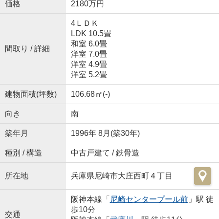
価格
2180万円
4ＬＤＫ
LDK 10.5畳
和室 6.0畳
間取り / 詳細
洋室 7.0畳
洋室 4.9畳
洋室 5.2畳
建物面積(坪数)
106.68㎡(-)
向き
南
築年月
1996年 8月(築30年)
種別 / 構造
中古戸建て / 鉄骨造
所在地
兵庫県尼崎市大庄西町４丁目
阪神本線「
尼崎センタープール前
」駅 徒
歩10分
交通