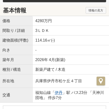
基本情報
情報の見方
価格
4280万円
間取り / 詳細
3ＬＤＫ
建物面積(坪数)
114.16㎡(-)
向き
-
築年月
2026年 4月(新築)
種別 / 構造
新築戸建て / 木造
所在地
兵庫県伊丹市松ケ丘４丁目
福知山線「
伊丹
」駅 バス23分 「天神川
交通
団地」 停歩7分