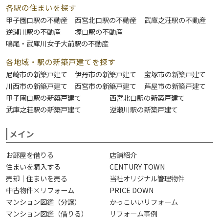
各駅の住まいを探す
甲子園口駅の不動産
西宮北口駅の不動産
武庫之荘駅の不動産
逆瀬川駅の不動産
塚口駅の不動産
鳴尾・武庫川女子大前駅の不動産
各地域・駅の新築戸建てを探す
尼崎市の新築戸建て
伊丹市の新築戸建て
宝塚市の新築戸建て
川西市の新築戸建て
西宮市の新築戸建て
芦屋市の新築戸建て
甲子園口駅の新築戸建て
西宮北口駅の新築戸建て
武庫之荘駅の新築戸建て
逆瀬川駅の新築戸建て
メイン
お部屋を借りる
店舗紹介
住まいを購入する
CENTURY TOWN
売却｜住まいを売る
当社オリジナル管理物件
中古物件×リフォーム
PRICE DOWN
マンション図鑑（分譲）
かっこいいリフォーム
マンション図鑑（借りる）
リフォーム事例