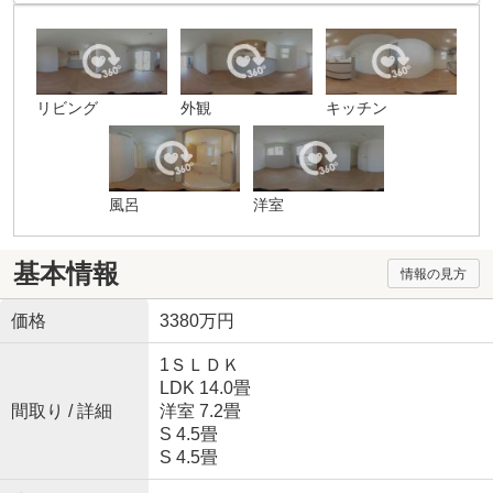
リビング
外観
キッチン
風呂
洋室
基本情報
情報の見方
価格
3380万円
1ＳＬＤＫ
LDK 14.0畳
間取り / 詳細
洋室 7.2畳
S 4.5畳
S 4.5畳