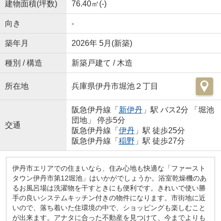
建物面積(坪数)
76.40㎡(-)
向き
-
築年月
2026年 5月(新築)
種別 / 構造
新築戸建て / 木造
所在地
兵庫県伊丹市堀池２丁目
阪急伊丹線「
新伊丹
」駅 バス2分 「堀池
団地」 停歩5分
交通
阪急伊丹線「
伊丹
」駅 徒歩25分
阪急伊丹線「
稲野
」駅 徒歩27分
伊丹市エリアでの住まいなら、住み心地も快適な「ファースト
タウン伊丹市第12堀池」はいかがでしょうか。浴室乾燥機のあ
るお風呂場は洗濯物を干すときにも便利です。きれいで使い勝
手の良いシステムキッチン付きの物件になります。市街地に近
いので、落ち着いた住環境の中で、ショッピングも楽しむこと
が出来ます。アナタに合った不動産を見つけて、今までよりも