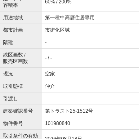
60% / 200%
容積率
用途地域
第一種中高層住居専用
都市計画
市街化区域
階建
-
総区画数 /
- / -
販売区画数
現況
空家
取引態様
仲介
引渡し
-
建築確認番号
第トラスト25-1512号
物件番号
101980840
取引条件の有効
2026年08月18日