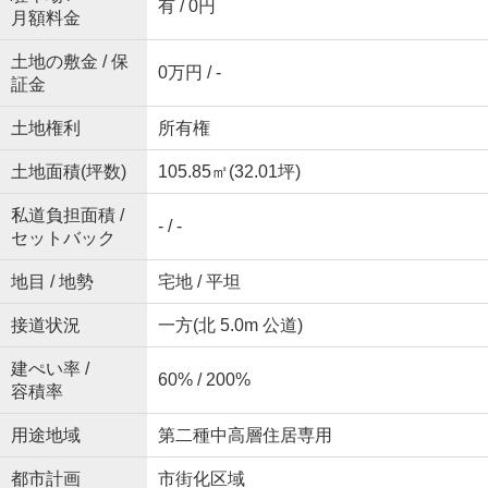
有 / 0円
月額料金
土地の敷金 / 保
0万円 / -
証金
土地権利
所有権
土地面積(坪数)
105.85㎡(32.01坪)
私道負担面積 /
- / -
セットバック
地目 / 地勢
宅地 / 平坦
接道状況
一方(北 5.0m 公道)
建ぺい率 /
60% / 200%
容積率
用途地域
第二種中高層住居専用
都市計画
市街化区域