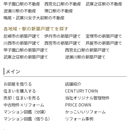
甲子園口駅の不動産
西宮北口駅の不動産
武庫之荘駅の不動産
逆瀬川駅の不動産
塚口駅の不動産
鳴尾・武庫川女子大前駅の不動産
各地域・駅の新築戸建てを探す
尼崎市の新築戸建て
伊丹市の新築戸建て
宝塚市の新築戸建て
川西市の新築戸建て
西宮市の新築戸建て
芦屋市の新築戸建て
甲子園口駅の新築戸建て
西宮北口駅の新築戸建て
武庫之荘駅の新築戸建て
逆瀬川駅の新築戸建て
メイン
お部屋を借りる
店舗紹介
住まいを購入する
CENTURY TOWN
売却｜住まいを売る
当社オリジナル管理物件
中古物件×リフォーム
PRICE DOWN
マンション図鑑（分譲）
かっこいいリフォーム
マンション図鑑（借りる）
リフォーム事例