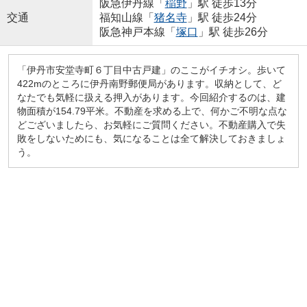
阪急伊丹線「
稲野
」駅 徒歩13分
交通
福知山線「
猪名寺
」駅 徒歩24分
阪急神戸本線「
塚口
」駅 徒歩26分
「伊丹市安堂寺町６丁目中古戸建」のここがイチオシ。歩いて
422mのところに伊丹南野郵便局があります。収納として、ど
なたでも気軽に扱える押入があります。今回紹介するのは、建
物面積が154.79平米。不動産を求める上で、何かご不明な点な
どございましたら、お気軽にご質問ください。不動産購入で失
敗をしないためにも、気になることは全て解決しておきましょ
う。