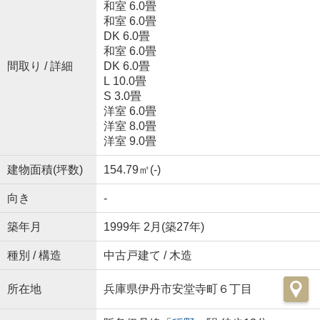
和室 6.0畳
和室 6.0畳
DK 6.0畳
和室 6.0畳
間取り / 詳細
DK 6.0畳
L 10.0畳
S 3.0畳
洋室 6.0畳
洋室 8.0畳
洋室 9.0畳
建物面積(坪数)
154.79㎡(-)
向き
-
築年月
1999年 2月(築27年)
種別 / 構造
中古戸建て / 木造
所在地
兵庫県伊丹市安堂寺町６丁目