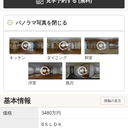
見学予約する (無料)
パノラマ写真を閉じる
キッチン
ダイニング
和室
洋室
風呂
基本情報
情報の見方
価格
3480万円
6ＳＬＤＫ