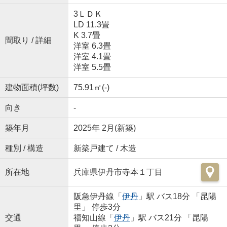
3ＬＤＫ
LD 11.3畳
K 3.7畳
間取り / 詳細
洋室 6.3畳
洋室 4.1畳
洋室 5.5畳
建物面積(坪数)
75.91㎡(-)
向き
-
築年月
2025年 2月(新築)
種別 / 構造
新築戸建て / 木造
所在地
兵庫県伊丹市寺本１丁目
阪急伊丹線「
伊丹
」駅 バス18分 「昆陽
里」 停歩3分
交通
福知山線「
伊丹
」駅 バス21分 「昆陽