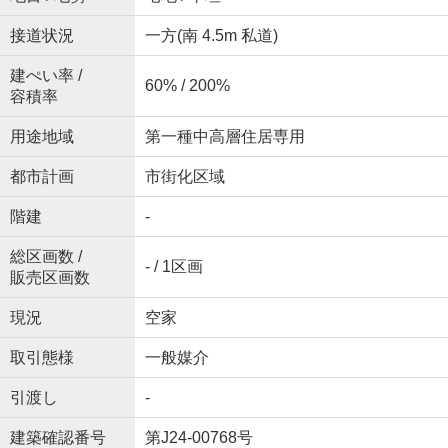
接道状況
一方(南 4.5m 私道)
建ぺい率 /
60% / 200%
容積率
用途地域
第一種中高層住居専用
都市計画
市街化区域
階建
-
総区画数 /
- / 1区画
販売区画数
現況
空家
取引態様
一般媒介
引渡し
-
建築確認番号
第J24-00768号