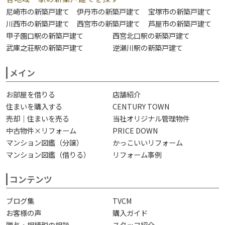
尼崎市の新築戸建て
伊丹市の新築戸建て
宝塚市の新築戸建て
川西市の新築戸建て
西宮市の新築戸建て
芦屋市の新築戸建て
甲子園口駅の新築戸建て
西宮北口駅の新築戸建て
武庫之荘駅の新築戸建て
逆瀬川駅の新築戸建て
メイン
お部屋を借りる
店舗紹介
住まいを購入する
CENTURY TOWN
売却｜住まいを売る
当社オリジナル管理物件
中古物件×リフォーム
PRICE DOWN
マンション図鑑（分譲）
かっこいいリフォーム
マンション図鑑（借りる）
リフォーム事例
コンテンツ
ブログ集
TVCM
お客様の声
購入ガイド
贈与・相続税の相談
スタッフ紹介