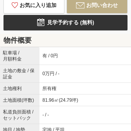
お気に入り追加
お問い合わせ
見学予約する (無料)
物件概要
駐車場 /
有 / 0円
月額料金
土地の敷金 / 保
0万円 / -
証金
土地権利
所有権
土地面積(坪数)
81.96㎡(24.79坪)
私道負担面積 /
- / -
セットバック
地目 / 地勢
宅地 / 平坦