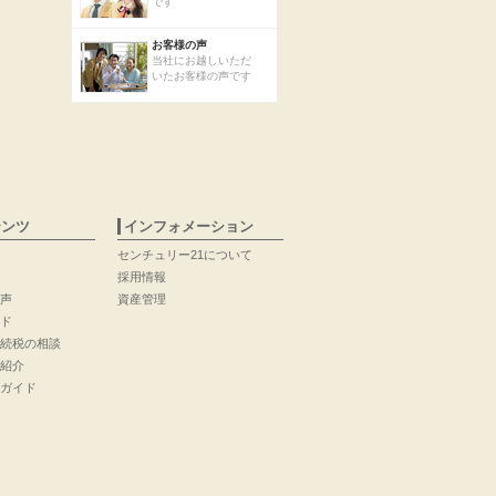
です
お客様の声
当社にお越しいただ
いたお客様の声です
テンツ
インフォメーション
センチュリー21について
採用情報
声
資産管理
ド
続税の相談
紹介
ガイド