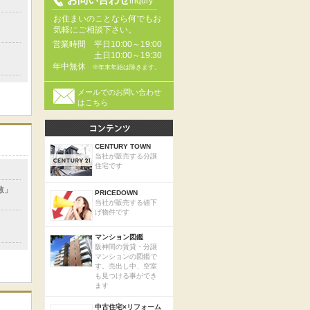
inqury
お住まいのことなら何でもお
」
気軽にご相談下さい。
営業時間
平日10:00～19:00
土日10:00～19:30
年中無休
※年末年始は除きます。
メールでのお問い合わせ
はこちら
CENTURY TOWN
当社が販売する分譲
住宅です
敷」
PRICEDOWN
当社が販売する値下
げ物件です
マンション図鑑
阪神間の賃貸・分譲
マンションの図鑑で
す。売出し中、空室
も見つける事ができ
ます
中古住宅×リフォーム