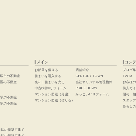
メイン
コン
お部屋を借りる
店舗紹介
ブログ集
塚市の不動産
住まいを購入する
CENTURY TOWN
TVCM
区の不動産
売却｜住まいを売る
当社オリジナル管理物件
お客様の
中古物件×リフォーム
PRICE DOWN
購入ガイ
マンション図鑑（分譲）
かっこいいリフォーム
贈与・相
口駅の不動産
マンション図鑑（借りる）
スタッフ
花駅の不動産
暮らしの
口駅の新築戸建て
口駅の新築戸建て