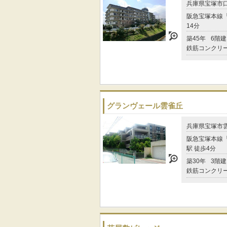
兵庫県宝塚市
阪急宝塚本線「
14分
築45年
6階建
鉄筋コンクリ
グランヴェール雲雀丘
兵庫県宝塚市
阪急宝塚本線
駅 徒歩4分
築30年
3階建
鉄筋コンクリ