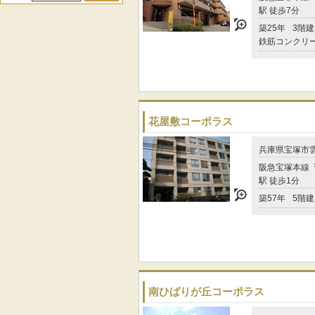
駅 徒歩7分
築25年
3階建
鉄筋コンクリ
花屋敷コーポラス
兵庫県宝塚市
阪急宝塚本線
駅 徒歩1分
築57年
5階建
南ひばりが丘コーポラス