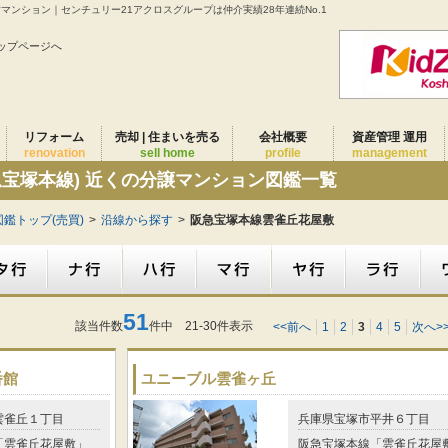
古マンション｜センチュリー21アクロスグループは仲介実績28年連続No.1
ップページへ
リフォーム
売却 | 住まいを売る
会社概要
資産管理 運用
renovation
sell home
profile
management
急宝塚本線) 近くの分譲マンション図鑑一覧
鑑トップ(売買)
>
沿線から探す
>
阪急宝塚本線雲雀丘花屋敷
51
該当件数
件中 21-30件表示
<<前へ
1
2
3
4
5
次へ>
番館
ユニーブル雲雀ヶ丘
雲雀丘１丁目
兵庫県宝塚市平井６丁目
「雲雀丘花屋敷」
阪急宝塚本線「雲雀丘花屋