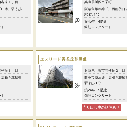
口谷東１丁目
兵庫県川西市栄町
山本」駅 徒歩
阪急宝塚本線「川西能勢口
駅 徒歩4分
築45年
4階建
ート
鉄筋コンクリート
エスリード雲雀丘花屋敷
雲雀丘３丁目
兵庫県宝塚市雲雀丘２丁目
「雲雀丘花屋敷」
阪急宝塚本線「雲雀丘花屋
駅 徒歩1分
築24年
5階建
ート
鉄筋コンクリート
売り出し中の物件あり