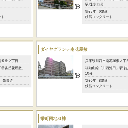
駅 徒歩12分
築23年
6階建
ート
鉄筋コンクリート
ダイヤグランデ南花屋敷
雲雀丘２丁目
兵庫県川西市南花屋敷３丁
「雲雀丘花屋敷」
福知山線「川西池田」駅 徒
10分
鉄骨造
築30年
8階建
鉄筋コンクリート
栄町団地Ｇ棟