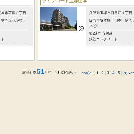
ツインコート宝塚山本
花屋敷荘園２丁目
兵庫県宝塚市口谷西１丁目
「雲雀丘花屋敷」
阪急宝塚本線「山本」駅 徒
10分
築28年
9階建
ート
鉄筋コンクリート
51
該当件数
件中 21-30件表示
<<前へ
1
2
3
4
5
次へ>