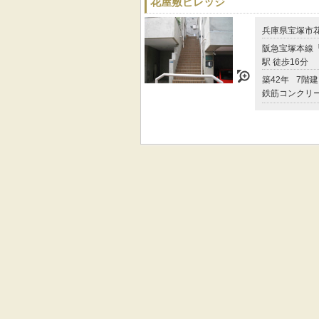
花屋敷ビレッジ
兵庫県宝塚市
阪急宝塚本線
駅 徒歩16分
築42年
7階建
鉄筋コンクリ