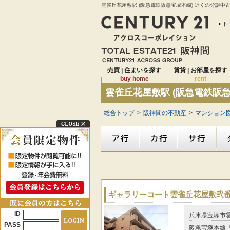
雲雀丘花屋敷駅 (阪急電鉄阪急宝塚本線) 近くの分譲中
ト
売買 | 住まいを探す
賃貸 | お部屋を探す
buy home
rent
雲雀丘花屋敷駅 (阪急電鉄阪
総合トップ
>
阪神間の不動産
>
マンション図
ギャラリーコート雲雀丘花屋敷弐
ID
兵庫県宝塚市
PASS
阪急宝塚本線