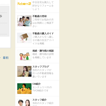
中古住宅を購入して
好きなリフォームを
しよう
歩
不動産の売却
ご売却でお悩みの方
はお気軽にご相談下
さい
不動産の購入ガイド
ご購入から引っ越し
その後の生活アドバ
イスを掲載
相続・贈与税の相談
相続・贈与税の説明
>
最初
を掲載しています
スタッフブログ
当社のスタッフが
日々の不動産情報を
書いています
CM紹介
センチュリー21の
TVCM紹介です
スタッフ紹介
当社のスタッフ紹介