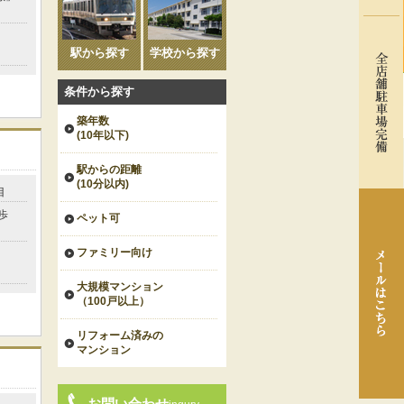
駅から探す
学校から探す
条件から探す
築年数
(10年以下)
駅からの距離
(10分以内)
目
歩
ペット可
ファミリー向け
大規模マンション
（100戸以上）
リフォーム済みの
マンション
お問い合わせ