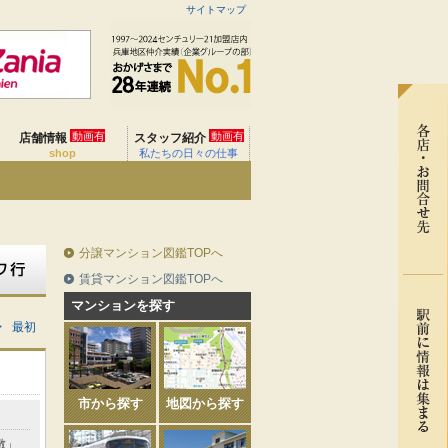
サイトマップ
動画有
動画有
店舗情報
スタッフ紹介
shop
私たちの日々の仕事
分譲マンション図鑑TOPへ
賃貸マンション図鑑TOPへ
マンションを探す
>
最初
市から探す
地図から探す
敷」