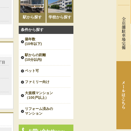
駅から探す
学校から探す
条件から探す
築年数
(10年以下)
駅からの距離
(10分以内)
丁目
」
ペット可
ファミリー向け
大規模マンション
（100戸以上）
リフォーム済みの
マンション
お問い合わせ