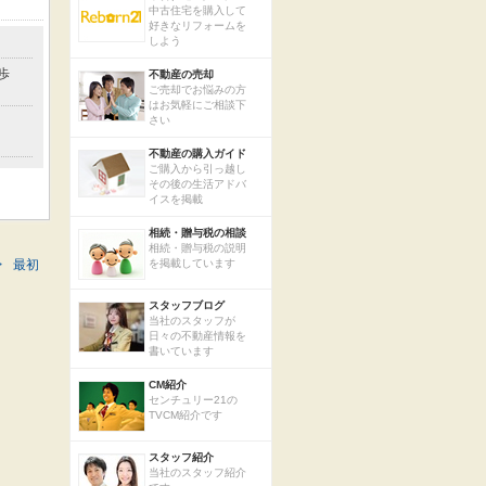
中古住宅を購入して
好きなリフォームを
しよう
歩
不動産の売却
ご売却でお悩みの方
はお気軽にご相談下
さい
不動産の購入ガイド
ご購入から引っ越し
その後の生活アドバ
イスを掲載
相続・贈与税の相談
相続・贈与税の説明
>
最初
を掲載しています
スタッフブログ
当社のスタッフが
日々の不動産情報を
書いています
CM紹介
センチュリー21の
TVCM紹介です
スタッフ紹介
当社のスタッフ紹介