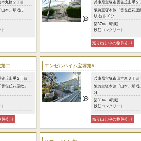
山本丸橋２丁目
兵庫県宝塚市雲雀丘山手２
山本」駅 徒歩
阪急宝塚本線「雲雀丘花屋
駅 徒歩10分
築37年
8階建
ート
鉄筋コンクリート
売り出し中の物件あり
敷第二
エンゼルハイム宝塚第5
雲雀丘山手２丁目
兵庫県宝塚市山本東３丁目
「雲雀丘花屋敷」
阪急宝塚本線「山本」駅 徒
分
築31年
4階建
ート
鉄筋コンクリート
物件あり
売り出し中の物件あり