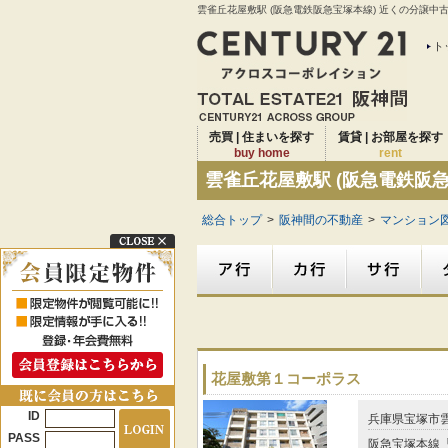
雲雀丘花屋敷駅 (阪急電鉄阪急宝塚本線) 近くの分譲中
ト
売買 | 住まいを探す
賃貸 | お部屋を探す
buy home
rent
雲雀丘花屋敷駅 (阪急電鉄阪
総合トップ
>
阪神間の不動産
>
マンション図
花屋敷第１コーポラス
ID
兵庫県宝塚市
PASS
阪急宝塚本線