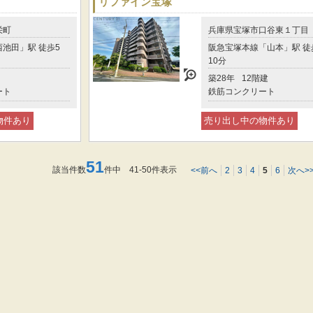
リファイン宝塚
栄町
兵庫県宝塚市口谷東１丁目
池田」駅 徒歩5
阪急宝塚本線「山本」駅 徒
10分
築28年
12階建
ート
鉄筋コンクリート
物件あり
売り出し中の物件あり
51
該当件数
件中 41-50件表示
<<前へ
2
3
4
5
6
次へ>