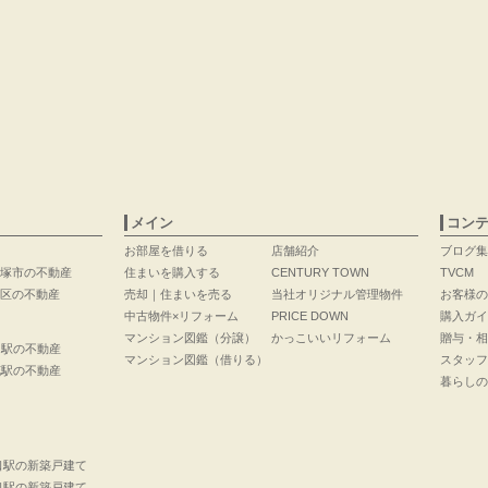
メイン
コン
お部屋を借りる
店舗紹介
ブログ集
塚市の不動産
住まいを購入する
CENTURY TOWN
TVCM
区の不動産
売却｜住まいを売る
当社オリジナル管理物件
お客様の
中古物件×リフォーム
PRICE DOWN
購入ガイ
マンション図鑑（分譲）
かっこいいリフォーム
贈与・相
口駅の不動産
マンション図鑑（借りる）
スタッフ
花駅の不動産
暮らしの
口駅の新築戸建て
口駅の新築戸建て