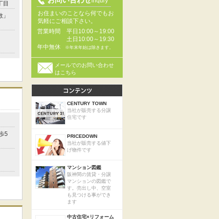
inqury
丁目
お住まいのことなら何でもお
敷」
気軽にご相談下さい。
営業時間
平日10:00～19:00
土日10:00～19:30
年中無休
※年末年始は除きます。
メールでのお問い合わせ
はこちら
CENTURY TOWN
当社が販売する分譲
住宅です
歩5
PRICEDOWN
当社が販売する値下
げ物件です
マンション図鑑
阪神間の賃貸・分譲
マンションの図鑑で
す。売出し中、空室
も見つける事ができ
ます
中古住宅×リフォーム