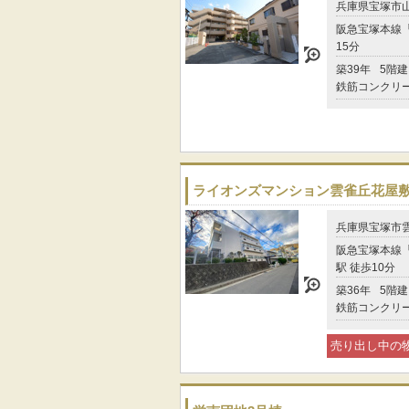
兵庫県宝塚市
阪急宝塚本線「
15分
築39年
5階建
鉄筋コンクリ
ライオンズマンション雲雀丘花屋
兵庫県宝塚市
阪急宝塚本線
駅 徒歩10分
築36年
5階建
鉄筋コンクリ
売り出し中の