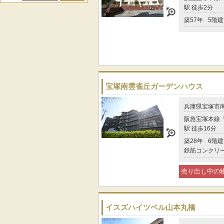
駅 徒歩2分
築57年
5階建
宝塚南雲雀丘ガーデンハウス
兵庫県宝塚市
阪急宝塚本線
駅 徒歩16分
築28年
6階建
鉄筋コンクリ
売り出し中の
イスズハイツベル山本丸橋