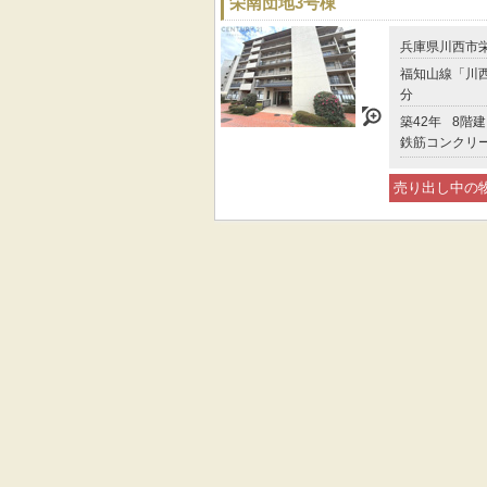
栄南団地3号棟
兵庫県川西市
福知山線「川西
分
築42年
8階建
鉄筋コンクリ
売り出し中の