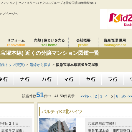
古マンション｜センチュリー21アクロスグループは仲介実績28年連続No.1
ップページへ
リフォーム
売却 | 住まいを売る
会社概要
資産管理 運用
renovation
sell home
profile
management
急宝塚本線) 近くの分譲マンション図鑑一覧
鑑トップ(売買)
>
沿線から探す
>
阪急宝塚本線雲雀丘花屋敷
51
該当件数
件中 41-50件表示
<<前へ
2
3
4
5
6
次へ>
パルティK2北ハイツ
雲雀丘２丁目
兵庫県川西市栄町
「雲雀丘花屋敷」
阪急宝塚本線「川西能勢口