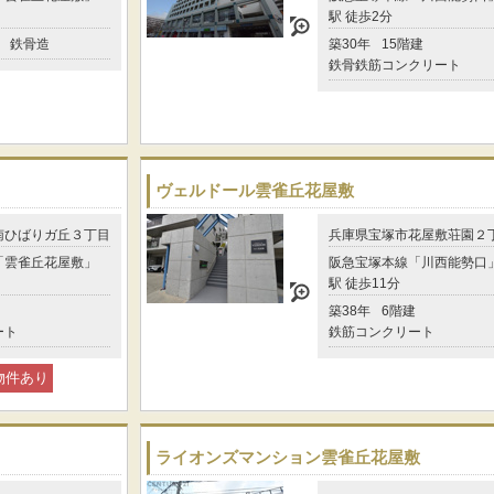
駅 徒歩2分
鉄骨造
築30年
15階建
鉄骨鉄筋コンクリート
ヴェルドール雲雀丘花屋敷
南ひばりガ丘３丁目
兵庫県宝塚市花屋敷荘園２
「雲雀丘花屋敷」
阪急宝塚本線「川西能勢口
駅 徒歩11分
築38年
6階建
ート
鉄筋コンクリート
物件あり
ライオンズマンション雲雀丘花屋敷