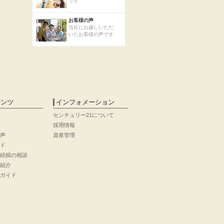
です
お客様の声
当社にお越しいただ
いたお客様の声です
テンツ
インフォメーション
センチュリー21について
採用情報
声
資産管理
ド
続税の相談
紹介
ガイド