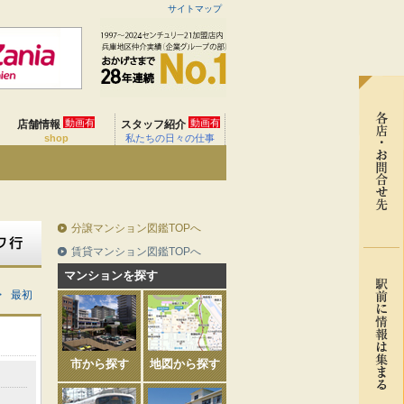
サイトマップ
動画有
動画有
店舗情報
スタッフ紹介
shop
私たちの日々の仕事
分譲マンション図鑑TOPへ
賃貸マンション図鑑TOPへ
マンションを探す
>
最初
市から探す
地図から探す
」