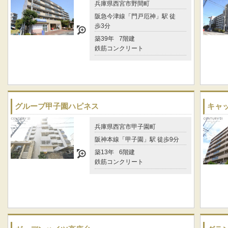
兵庫県西宮市野間町
阪急今津線「門戸厄神」駅 徒
歩3分
築39年
7階建
鉄筋コンクリート
グルーブ甲子園ハピネス
キャ
兵庫県西宮市甲子園町
阪神本線「甲子園」駅 徒歩9分
築13年
6階建
鉄筋コンクリート