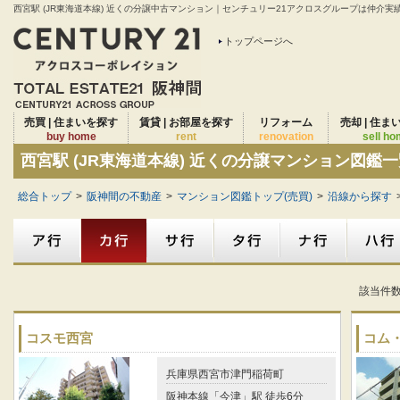
西宮駅 (JR東海道本線) 近くの分譲中古マンション｜センチュリー21アクロスグループは仲介実績2
トップページへ
売買 | 住まいを探す
賃貸 | お部屋を探す
リフォーム
売却 | 住ま
buy home
rent
renovation
sell h
西宮駅 (JR東海道本線) 近くの分譲マンション図鑑
総合トップ
>
阪神間の不動産
>
マンション図鑑トップ(売買)
>
沿線から探す
該当件
コスモ西宮
コム
兵庫県西宮市津門稲荷町
阪神本線「今津」駅 徒歩6分