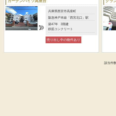
ガーデンハイツ高座台
グラ
兵庫県西宮市高座町
阪急神戸本線「西宮北口」駅
築47年
3階建
鉄筋コンクリート
売り出し中の物件あり
該当件