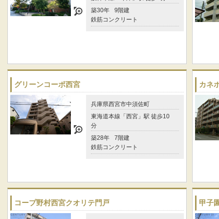
築30年
9階建
鉄筋コンクリート
グリーンコーポ西宮
カネ
兵庫県西宮市中須佐町
東海道本線「西宮」駅 徒歩10
分
築28年
7階建
鉄筋コンクリート
コープ野村西宮クオリテ門戸
甲子